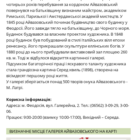
чотирьох років перебування за кордоном Айвазовський
повернувся на батьківщину визнаним майстром, академіком
Римської, Паризької і Амстердамської академій мистецтв. У
1845 році Айвазовський починає будівництво свого будинку у
Феодосії. Його завжди тягло на батьківщину, до Чорного моря.
Будинок будувався за власним проектом художника. В 1848
році будинок був побудований в стилі італійських вілл епохи
ренесансу, його прикрашали скульптури еллінських богів. У
1880 році до нього прибудували виставковий зал площею 260
кв. м. Тоді ж відбулося відкриття картинної галереї.
Підсумком багаторічної праці і яскравого таланту художника
стала грандіозна картина Серед хвиль (1898), створена на
вісімдесят першому році життя.
У галереї зберігається понад 500 творів онука Айвазовського -
М. Латрі.
Корисна інформація:
Адреса: м. Феодосія, вул. Галерейна, 2. Тел.: (06562) 3-09-29, 3-00-
06.
Працює: 9:00-20:00 (взимку 10:00-17:00), Вихідний – Середа.
ВИЗНАЧНЕ МІСЦЕ ГАЛЕРЕЯ АЙВАЗОВСЬКОГО НА КАРТІ