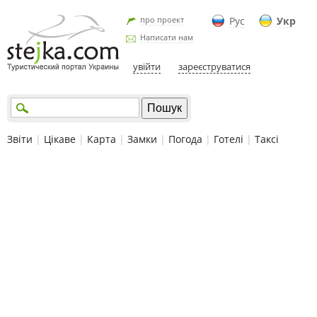
про проект
Рус
Укр
Написати нам
увійти
зареєструватися
Звіти
|
Цікаве
|
Карта
|
Замки
|
Погода
|
Готелі
|
Таксі