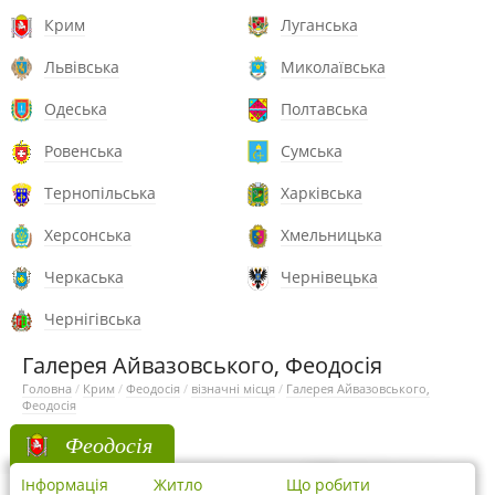
Крим
Луганська
Львівська
Миколаївська
Одеська
Полтавська
Ровенська
Сумська
Тернопільська
Харківська
Херсонська
Хмельницька
Черкаська
Чернівецька
Чернігівська
Галерея Айвазовського, Феодосія
Головна
/
Крим
/
Феодосія
/
візначні місця
/
Галерея Айвазовського,
Феодосія
Феодосія
Інформація
Житло
Що робити