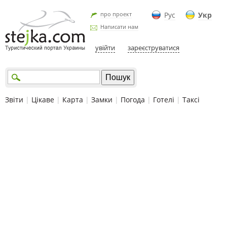
про проект
Рус
Укр
Написати нам
увійти
зареєструватися
Звіти
|
Цікаве
|
Карта
|
Замки
|
Погода
|
Готелі
|
Таксі