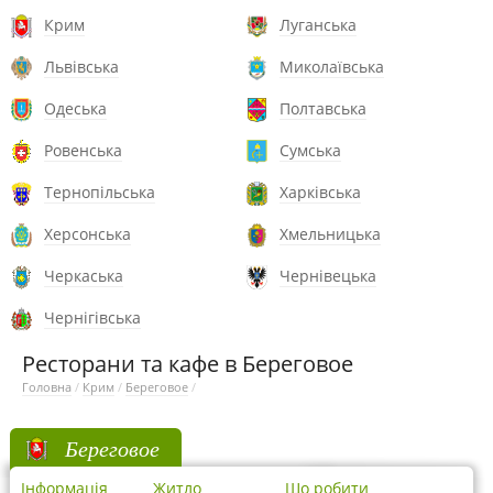
Крим
Луганська
Львівська
Миколаївська
Одеська
Полтавська
Ровенська
Сумська
Тернопільська
Харківська
Херсонська
Хмельницька
Черкаська
Чернівецька
Чернігівська
Ресторани та кафе в Береговое
Головна
/
Крим
/
Береговое
/
Береговое
Інформація
Житло
Що робити