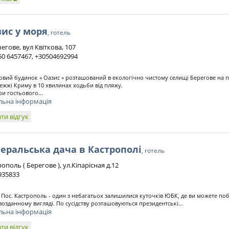
ис у моря
, готель
регове, вул Квіткова, 107
50 6457467, +30504692994
овий будинок « Оазис » розташований в екологічно чистому селищі Берегове на п
ежжі Криму в 10 хвилинах ходьби від пляжу.
и гостьового...
льна інформація
ти відгук
еральська дача в Кастрополі
, готель
ополь ( Берегове ), ул.Кіпарісная д.12
935833
 Пос. Кастрополь - один з небагатьох залишилися куточків ЮБК, де ви можете п
рвозданному вигляді. По сусідству розташовуються президентські...
льна інформація
ти відгук