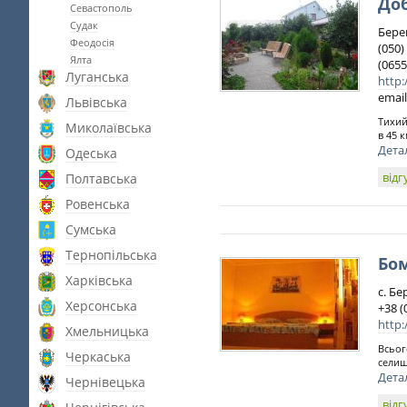
До
Севастополь
Судак
Бере
Феодосія
(050
Ялта
(065
Луганська
http:
email
Львівська
Тихий
Миколаївська
в 45 
Дета
Одеська
відг
Полтавська
Ровенська
Сумська
Тернопільська
Бо
Харківська
с. Бе
Херсонська
+38 (
http
Хмельницька
Всьог
Черкаська
селищ
Дета
Чернівецька
відг