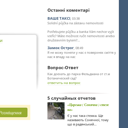
Останні коментарі
ВАШЕ ТАКСІ
, 03:38
Solidní půjčka na zástavu nemovitosti
Potřebujete půjčku a banka Vám nechce vyjít
vstříc? Máte možnost ručit nemovitosti anebo
ти
družstevním bytem?...
Замок Острог
, 08:49
Я не можу поняти у нас є поверхнях сміття у
нас я впаду на нас
Вопрос-Ответ
Как доехать до парка Фельдмана от ст.м
Ботанический сад?
ответить на вопрос
5 случайных отчетов
«Царська ( Сонячна ) стеж
ка»
Розміщення
Є у нас така стежка. Ще
називають Сонячної, тому
що в радянський...