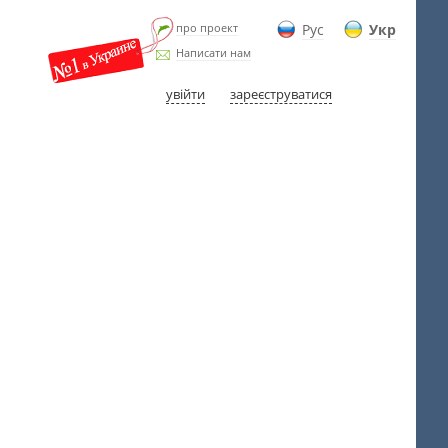
про проект
Рус
Укр
Написати нам
увійти
зареєструватися