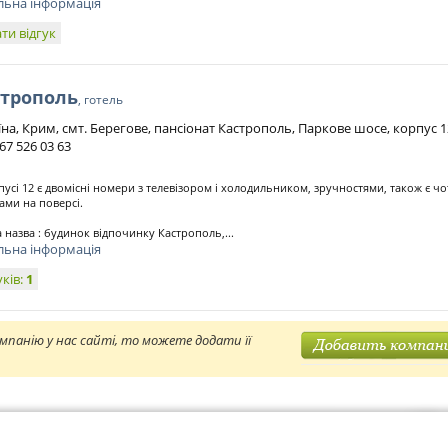
льна інформація
ти відгук
строполь
, готель
їна, Крим, смт. Берегове, пансіонат Кастрополь, Паркове шосе, корпус 1
67 526 03 63
пусі 12 є двомісні номери з телевізором і холодильником, зручностями, також є ч
ами на поверсі.
 назва : будинок відпочинку Кастрополь,...
льна інформація
уків:
1
мпанію у нас сайті, то можете додати її