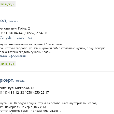
ти відгук
гел
, готель
регове, вул. Гріна, 2
 067 ) 976-04-44, ( 06562) 2-54-36
//angelcrimea.com.ua
у можна залишити на парковці біля готелю.
ран готелю запропонує Вам широкий вибір страв на сніданок, обід і вечерю.
плекс готелю входить сучасний зал...
льна інформація
ти відгук
ркерт
, готель
ове, вул. Миговка, 13
3141) 4-31-12, 38 ( 050 ) 550-22-17
шування : Неподалік від центру м. Берегове і басейну термальних вод.
сть номерів : 9 номерів (18 місць)
татися : Автомобілем - по трасі Київ- Львів-...