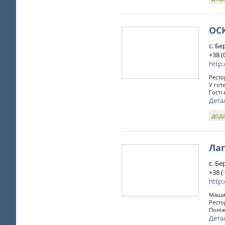
ОС
с. Бе
+38 (
http:
Ресто
У гот
Гості
Дета
дода
Ла
с. Бе
+38 (
http:
Машин
Ресто
Поніж
Дета