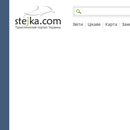
Звіти
|
Цікаве
|
Карта
|
Зам