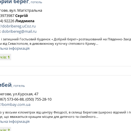
брий берег
, готель
гове, вул. Магістральна
) 3973987
Сергій
54) 92226
Людмила
//dobribereg.uCoz.ru
:
dobribereg@mail.ru
 і затишний Гостьовий будинок « Добрий берег» розташований на Південно-Захі
км від Севаcтополя, в дивовижному куточку степового Криму...
льна інформація
уків:
1
мбей
, готель
регове, ул.Курская, 47
067) 573-66-88, (050) 755-28-10
://bombay.com.ua
о у восьми кілометрах від центру Феодосії, в селищі Берегове (широко відомий і
е, що вважається кращим місцем для дитячого та сімейного...
льна інформація
уків:
2