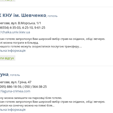
К КНУ ім. Шевченко
, готель
регове, вул. В.Морська, 1/1
06554) 4-35-03, 4-25-10, 9-61-25
//chaika.univ.kiev.ua
ран готелю запропонує Вам широкий вибір страв на сніданок, обід і вечерю.
елі можна пограти в більярд.
 нашого готелю можуть скористатися послугою трансферу....
льна інформація
ти відгук
гуна
, готель
регове, вул. Гріна, 47
 095) 886-18-59, ( 050 ) 564-38-25
//laguna-crimea.com
у можна залишити на парковці біля готелю.
ран готелю запропонує Вам широкий вибір страв на сніданок, обід і вечерю.
итися на сонечку можна на пляжі біля...
льна інформація