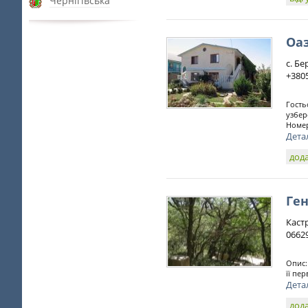
Чернігівська
Оаз
с. Бе
+380
Гость
узбер
Номер
Дета
дода
Ген
Кастр
0662
Опис:
її пе
Дета
дода