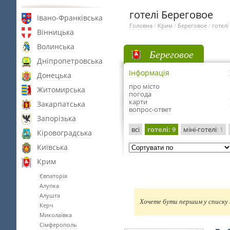
готелі Береговое
Івано-Франківська
Головна
/
Крим
/
Береговое
/
готелі
Вінницька
Волинська
Береговое
Дніпропетровська
Інформація
Донецька
про місто
Житомирська
погода
карти
Закарпатська
вопрос-ответ
Запорізька
всі
готелі
: 9
міні-готелі
: 1
Кіровоградська
Київська
Крим
Євпаторія
Алупка
Алушта
Хочете бути першим у списку г
Керч
Миколаївка
Сімферополь