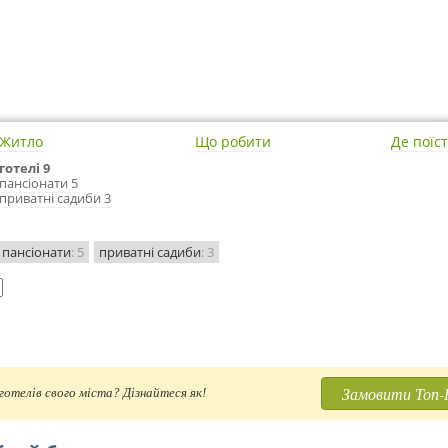
Житло
Що робити
Де поїс
готелі 9
пансіонати 5
приватні садиби 3
пансіонати
: 5
приватні садиби
: 3
Замовити Топ-
отелів свого міста? Дізнайтеся як!