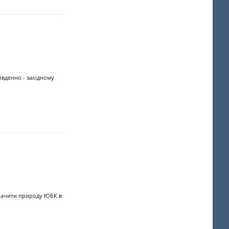
івденно - західному
обачити природу ЮБК в