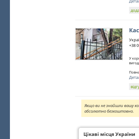
Дета
дода
Ка
Укра
+38 0
У кор
вигод
Повна
Дета
відг
Якщо ви не знайшли вашу ко
абсолютно безкоштовно.
Цікаві місця України