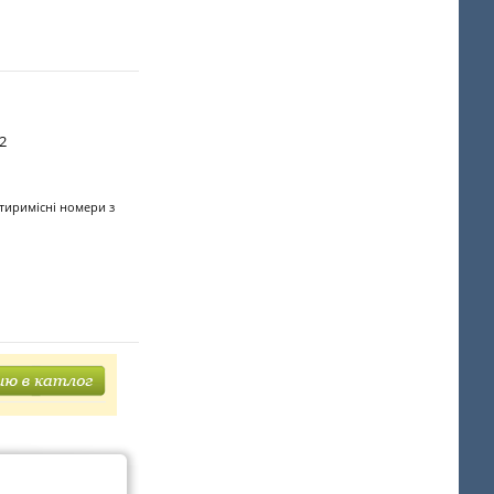
2
отиримісні номери з