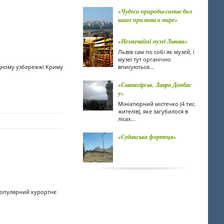
«Чудеса природы-самые бол
ьшие приливы в мире»
«Незвичайні музеї Львова»
Львів сам по собі як музей, і
музеї тут органічно
дному узбережжі Криму
вписуються...
«Святогірськ. Лавра Донбас
у»
Мініатюрний містечко (4 тис.
жителів), яке загубилося в
лісах...
«Судакська фортеця»
 популярний курортне