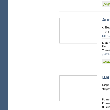
дода
Ан
с. Бе
+38 (
http:
Машин
Ресто
У ком
Дета
дода
Ше
Берег
38 (0
Розта
Кількі
Як діс