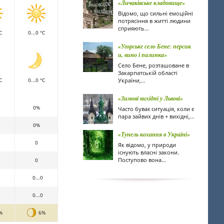
«Личаківське кладовище»
Відомо, що сильні емоційні
потрясіння в житті людини
сприяють...
C
0...0 °C
«Угорське село Бене: персик
и, вино і палинка»
Село Бене, розташоване в
Закарпатській області
C
0...0 °C
України,...
«Зимові вихідні у Львові»
0%
Часто буває ситуація, коли є
пара зайвих днів + вихідні,...
0%
«Тунель кохання в Україні»
0
Як відомо, у природи
існують власні закони.
Поступово вона...
0
0...0
0...0
%
6%