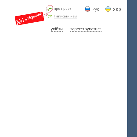
про проект
Рус
Укр
Написати нам
увійти
зареєструватися