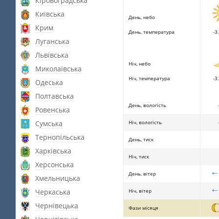
Кіровоградська
Київська
День, небо
Крим
День, температура
-3.
Луганська
Львівська
Ніч, небо
Миколаївська
Ніч, температура
-3.
Одеська
Полтавська
День, вологість
Ровенська
Сумська
Ніч, вологість
Тернопільська
День, тиск
Харківська
Ніч, тиск
Херсонська
День, вітер
Хмельницька
Черкаська
Ніч, вітер
Чернівецька
Фази місяця