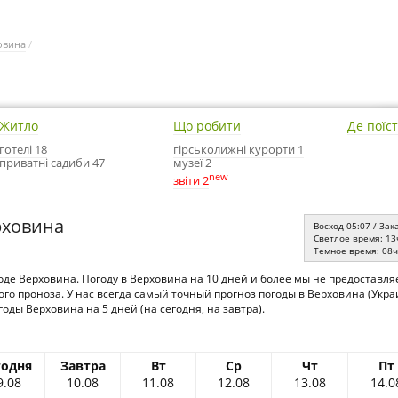
овина
/
Житло
Що робити
Де поїс
готелі 18
гірськолижні курорти 1
приватні садиби 47
музеї 2
new
звіти 2
рховина
Восход 05:07 / Зак
Светлое время: 13
Темное время: 08
оде Верховина. Погоду в Верховина на 10 дней и более мы не предоставл
го проноза. У нас всегда самый точный прогноз погоды в Верховина (Укра
ды Верховина на 5 дней (на сегодня, на завтра).
годня
Завтра
Вт
Ср
Чт
Пт
9.08
10.08
11.08
12.08
13.08
14.0