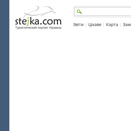
Звіти
|
Цікаве
|
Карта
|
Зам