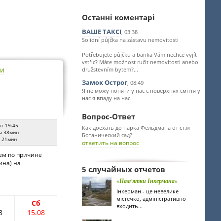
Останні коментарі
ВАШЕ ТАКСІ
, 03:38
Solidní půjčka na zástavu nemovitosti
Potřebujete půjčku a banka Vám nechce vyjít
vstříc? Máte možnost ručit nemovitosti anebo
ти
družstevním bytem?...
Замок Острог
, 08:49
Я не можу поняти у нас є поверхнях сміття у
нас я впаду на нас
Вопрос-Ответ
ат 19:45
Как доехать до парка Фельдмана от ст.м
ч 38мин
Ботанический сад?
ч 21мин
ответить на вопрос
яем по причине
ина) на
5 случайных отчетов
«Пам'ятки Інкермана»
Інкерман - це невелике
містечко, адміністративно
Сб
входить...
8
15.08