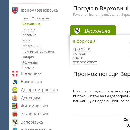
Погода в Верховині
Івано-Франківська
Головна
/
Івано-Франківська
/
Верх
Івано-Франківськ
Верховина
Верховина
Ворохта
Коломия
Косів
Інформація
Микуличин
про місто
Поляниця (Буковель)
погода
Татарів
карти
вопрос-ответ
Яблуниця
Яремче
Прогноз погоди Ве
Вінницька
Волинська
Дніпропетровська
Прогноз погоды на неделю в гор
высокой неточности долгосрочно
Донецька
ближайшую неделю. Прогноз пого
Житомирська
Закарпатська
Се
Запорізька
0