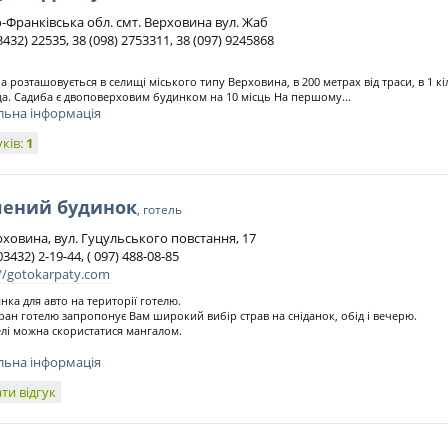
о-Франківська обл. смт. Верховина вул. Жаб
3432) 22535, 38 (098) 2753311, 38 (097) 9245868
а розташовується в селищі міського типу Верховина, в 200 метрах від траси, в 1 кі
а. Садиба є двоповерховим будинком на 10 місць На першому...
льна інформація
уків:
1
лений будинок
, готель
рховина, вул. Гуцульського повстання, 17
03432) 2-19-44, ( 097) 488-08-85
://gotokarpaty.com
янка для авто на території готелю.
ран готелю запропонує Вам широкий вибір страв на сніданок, обід і вечерю.
елі можна скористатися мангалом.
льна інформація
ти відгук