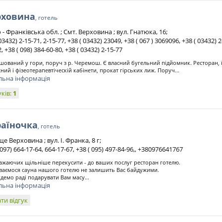
рховина
, готель
 - Франківська обл. ; Смт. Верховина ; вул. Гнатюка, 16;
03432) 2-15-71, 2-15-77, +38 ( 03432) 23049, +38 ( 067 ) 3069096, +38 ( 03432) 2
2, +38 ( 098) 384-60-80, +38 ( 03432) 2-15-77
шований у гори, поруч з р. Черемош. Є власний бугельний підйомник. Ресторан, ї
ний і фізеотерапевтіческій кабінети, прокат гірських лиж. Поруч...
льна інформація
уків:
1
раїночка
, готель
е Верховина ; вул. І. Франка, 8 г;
 097) 664-17-64, 664-17-67, +38 ( 095) 497-84-96,, +380976641767
ажаючих щільніше перекусити - до ваших послуг ресторан готелю.
ваємося сауна нашого готелю не залишить Вас байдужими.
демо раді подарувати Вам масу...
льна інформація
ти відгук