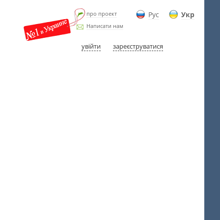
про проект
Рус
Укр
Написати нам
увійти
зареєструватися