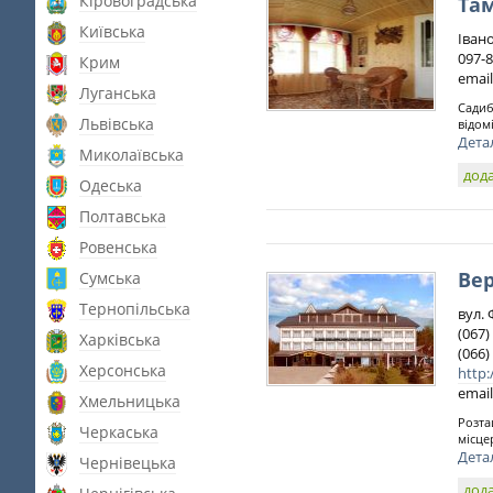
Кіровоградська
Там
Київська
Івано
097-8
Крим
email
Луганська
Садиб
Львівська
відом
Дета
Миколаївська
дода
Одеська
Полтавська
Ровенська
Ве
Сумська
Тернопільська
вул. 
(067)
Харківська
(066)
Херсонська
http:
email
Хмельницька
Розта
Черкаська
місце
Дета
Чернівецька
дода