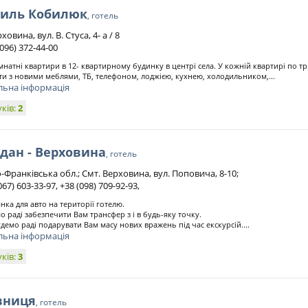
силь Кобилюк
, готель
рховина, вул. В. Стуса, 4- а / 8
 096) 372-44-00
мнатні квартири в 12- квартирному будинку в центрі села. У кожній квартирі по тр
ти з новими меблями, ТБ, телефоном, лоджією, кухнею, холодильником,...
льна інформація
уків:
2
дан - Верховина
, готель
-Франківська обл.; Смт. Верховина, вул. Поповича, 8-10;
067) 603-33-97, +38 (098) 709-92-93,
янка для авто на території готелю.
о раді забезпечити Вам трансфер з і в будь-яку точку.
демо раді подарувати Вам масу нових вражень під час екскурсій....
льна інформація
уків:
3
вниця
, готель