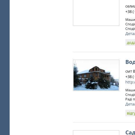
селищ
+38 (
Машин
Споді
Споді
Дета
дода
Во
смт В
+38 (
http:
Машин
Споді
Раді 
Дета
відг
Са