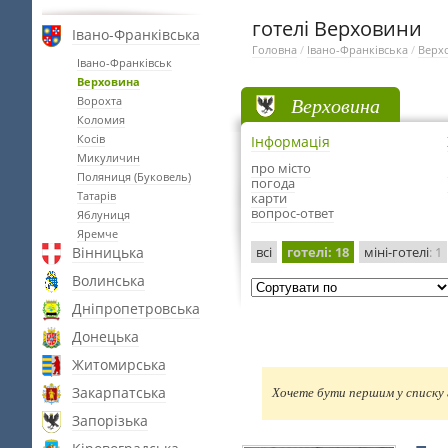
готелі Верховини
Івано-Франківська
Головна
/
Івано-Франківська
/
Верх
Івано-Франківськ
Верховина
Верховина
Ворохта
Коломия
Косів
Інформація
Микуличин
про місто
Поляниця (Буковель)
погода
Татарів
карти
вопрос-ответ
Яблуниця
Яремче
Вінницька
всі
готелі
: 18
міні-готелі
: 1
Волинська
Дніпропетровська
Донецька
Житомирська
Закарпатська
Хочете бути першим у списку г
Запорізька