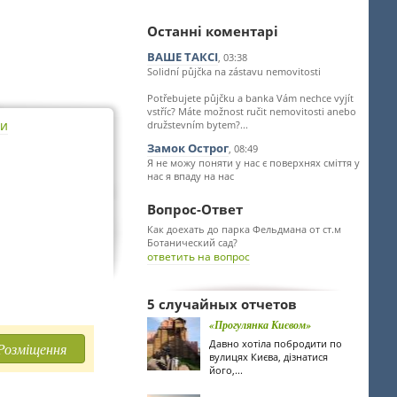
Останні коментарі
ВАШЕ ТАКСІ
, 03:38
Solidní půjčka na zástavu nemovitosti
Potřebujete půjčku a banka Vám nechce vyjít
vstříc? Máte možnost ručit nemovitosti anebo
ти
družstevním bytem?...
Замок Острог
, 08:49
Я не можу поняти у нас є поверхнях сміття у
нас я впаду на нас
Вопрос-Ответ
Как доехать до парка Фельдмана от ст.м
Ботанический сад?
ответить на вопрос
5 случайных отчетов
«Прогулянка Києвом»
Давно хотіла побродити по
Розміщення
вулицях Києва, дізнатися
його,...