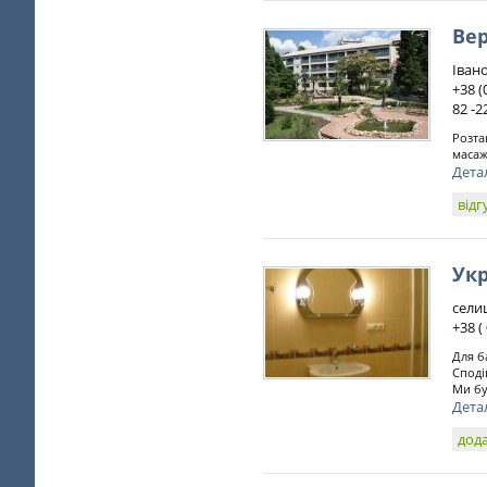
Ве
Івано
+38 (
82 -2
Розта
масаж
Дета
відг
Ук
селищ
+38 (
Для б
Споді
Ми бу
Дета
дода