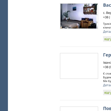
Ва
с. Ве
+38 (
Трикі
кімна
Дета
відг
Гер
Івано
+38 (
Є сто
Будем
Ми бу
Дета
відг
По