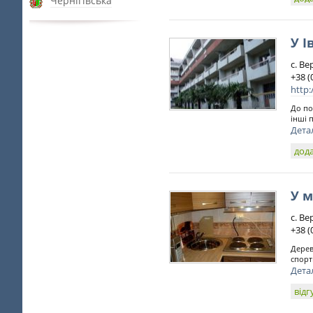
Чернігівська
У І
с. Ве
+38 (
http
До по
інші 
Дета
дода
У м
с. В
+38 (
Дерев
спорт
Дета
відг