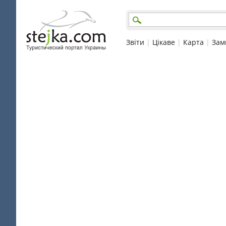
Звіти
|
Цікаве
|
Карта
|
Зам