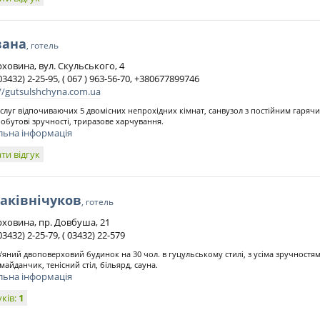
вана
, готель
рховина, вул. Скульського, 4
03432) 2-25-95, ( 067 ) 963-56-70, +380677899746
://gutsulshchyna.com.ua
слуг відпочиваючих 5 двомісних непрохідних кімнат, санвузол з постійним гаряч
побутові зручності, триразове харчування.
льна інформація
ти відгук
аківнічуков
, готель
ерховина, пр. Довбуша, 21
03432) 2-25-79, ( 03432) 22-579
'яний двоповерховий будинок на 30 чол. в гуцульському стилі, з усіма зручностя
майданчик, тенісний стіл, більярд, сауна.
льна інформація
уків:
1