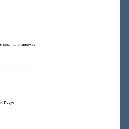
им водопостачанням та
ми. Поруч