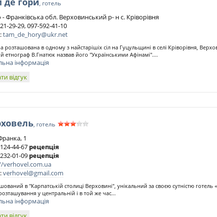
 де гори
, готель
 - Франківська обл. Верховинський р- н с. Кріворівня
21-29-29, 097-592-41-10
:
tam_de_hory@ukr.net
а розташована в одному з найстарішіх сіл на Гуцульщині в селі Кріворівня, Верх
ій етнограф В.Гнатюк назвав його "Українськими Афінамі"....
льна інформація
ти відгук
рховель
, готель
Франка, 1
 124-44-67
рецепція
 232-01-09
рецепція
//verhovel.com.ua
:
verhovel@gmail.com
шований в "Карпатській столиці Верховині", унікальний за своєю сутністю готель
розташування у центральній і в той же час...
льна інформація
ти відгук