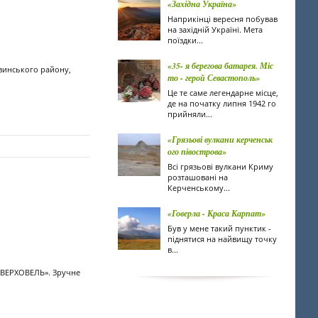
«Західна Україна»
Наприкінці вересня побував
на західній Україні. Мета
поїздки...
«35- я берегова батарея. Міс
овинського району,
то - герой Севастополь»
Це те саме легендарне місце,
де на початку липня 1942 го
прийняли...
«Грязьові вулкани керченськ
ого півострова»
Всі грязьові вулкани Криму
розташовані на
Керченському...
«Говерла - Краса Карпат»
Був у мене такий пунктик -
піднятися на найвищу точку
в...
 «ВЕРХОВЕЛЬ». Зручне