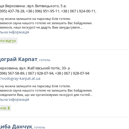
е Верховина ; вул. Витвицького, 5 а;
 095) 437-78-28, +38 ( 096) 951-95-11, +38 ( 067 ) 924-00-11,
у можна залишити на парковці біля готелю.
ваємося сауна нашого готелю не залишить Вас байдужими.
ваємося, наші екскурсії не дадуть Вам занудьгувати...
льна інформація
ти відгук
дограй Карпат
, готель
ерховина, вул. Жаб'євський потік, 33- а
 096) 567-58-89, ( 067 ) 928-07-94, +38 ( 067 ) 928-07-94
//vodogray-karpat.at.ua
у можна залишити на парковці біля готелю.
ваємося сауна нашого готелю не залишить Вас байдужими.
повідомити Вам, що ми організовуємо екскурсії для гостей...
льна інформація
уків:
3
диба Данчук
, готель