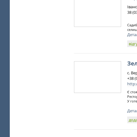
Іван
38 (0
Садиб
селищ
Дета
відг
Зе
с. Ве
+38 (
http
Є сто
Ресто
У гот
Дета
дода