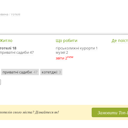
овина
/
готелі
Житло
Що робити
Де поїс
готелі 18
гірськолижні курорти 1
приватні садиби 47
музеї 2
new
звіти 2
приватні садиби
: 47
котетджі
: 3
Замовити Топ-
отелів свого міста? Дізнайтеся як!