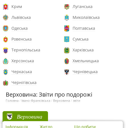
Крим
Луганська
Львівська
Миколаївська
Одеська
Полтавська
Ровенська
Сумська
Тернопільська
Харківська
Херсонська
Хмельницька
Черкаська
Чернівецька
Чернігівська
Верховина: Звіти про подорожі
Головна
/
Івано-Франківська
/
Верховина
/
звіти
Верховина
Інформація
Житло
Що робити