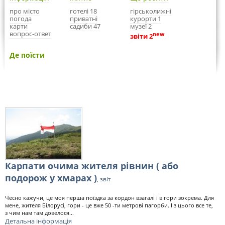
про місто
готелі 18
гірськолижні
погода
приватні
курорти 1
карти
садиби 47
музеї 2
вопрос-ответ
new
звіти 2
Де поїсти
Карпати очима жителя рівнин ( або
подорож у хмарах )
, звіт
Чесно кажучи, це моя перша поїздка за кордон взагалі і в гори зокрема. Для
мене, жителя Білорусі, гори - це вже 50 -ти метрові пагорби. І з цього все те,
з чим нам там довелося...
Детальна інформація