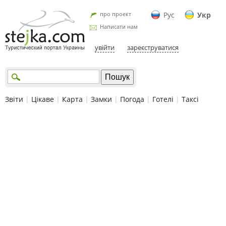
про проект
Рус
Укр
Написати нам
увійти
зареєструватися
Звіти
|
Цікаве
|
Карта
|
Замки
|
Погода
|
Готелі
|
Таксі