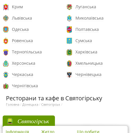
Крим
Луганська
Львівська
Миколаївська
Одеська
Полтавська
Ровенська
Сумська
Тернопільська
Харківська
Херсонська
Хмельницька
Черкаська
Чернівецька
Чернігівська
Ресторани та кафе в Святогірську
Головна
/
Донецька
/
Святогірськ
/
Святогірськ
Інформація
Житло
Що робити