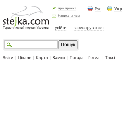
про проект
Рус
Укр
Написати нам
увійти
зареєструватися
Звіти
|
Цікаве
|
Карта
|
Замки
|
Погода
|
Готелі
|
Таксі