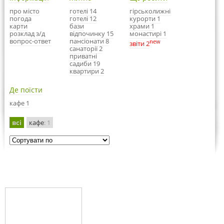
про місто
готелі 14
гірськолижні
погода
готелі 12
курорти 1
карти
бази
храми 1
розклад з/д
відпочинку 15
монастирі 1
вопрос-ответ
пансіонати 8
new
звіти 2
санаторії 2
приватні
садиби 19
квартири 2
Де поїсти
кафе 1
всі
кафе
: 1