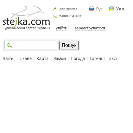
про проект
Рус
Укр
Написати нам
увійти
зареєструватися
Звіти
|
Цікаве
|
Карта
|
Замки
|
Погода
|
Готелі
|
Таксі