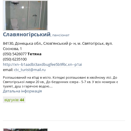
Славяногірський
, пансіонат
84130, Донецька обл., Слов'янський р- н, м. Святогірськ, вул.
Соснова, 1
(050) 5426077
Тетяна
(050) 6235100
http://xn--b1aadbi3axdbugfee5b9f6c.xn--p1ai
email:
ctc_turist@mail.ru
Розташований на в'їзді в місто. Котеджі розташовані в хвойному лісі. До
Святогірської лаври 20 хв., До бездонних озера - 5-7 хв. У всіх номерах є
туалет, душ з гарячою водою....
Детальна інформація
відгуків:
44