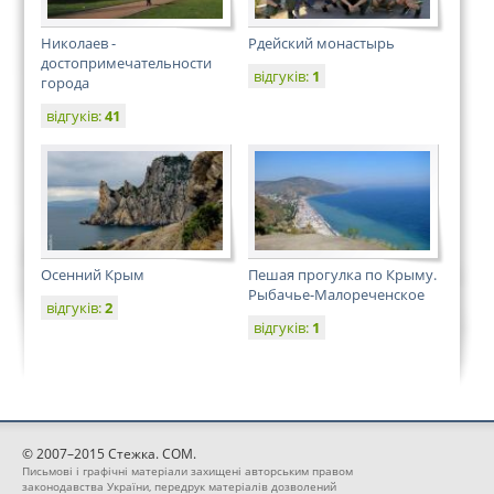
Николаев -
Рдейский монастырь
достопримечательности
відгуків:
1
города
відгуків:
41
Осенний Крым
Пешая прогулка по Крыму.
Рыбачье-Малореченское
відгуків:
2
відгуків:
1
© 2007–2015 Стежка. COM.
Письмові і графічні матеріали захищені авторським правом
законодавства України, передрук матеріалів дозволений