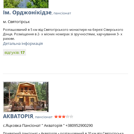
Ім. Орджонікідзе
, пансіонат
м. Святогірськ
Розташований в 5 км від Святогірського монастиря на березі Сіверського
Дінця. Розміщення в 2- х місних номерах зі зручностями, харчування 3- х
разове.
Детальна інформація
відгуків:
17
АКВАТОРІЯ
, пансіонат
с.Яцковка Пансіонат " Акваторія " +380952900290
Приватний пансіонат « Акваторія » розташований в 20 км від Святогірська,