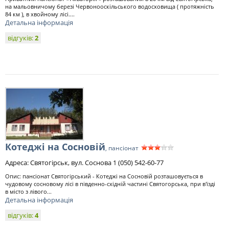
на мальовничому березі Червонооскільського водосховища ( протяжність
84 км ), в хвойному лісі....
Детальна інформація
відгуків:
2
Котеджі на Сосновій
, пансіонат
Адреса: Святогірськ, вул. Соснова 1 (050) 542-60-77
Опис: пансіонат Святогірський - Котеджі на Сосновій розташовується в
чудовому сосновому лісі в південно-східній частині Святогорська, при в'їзді
в місто з лівого...
Детальна інформація
відгуків:
4