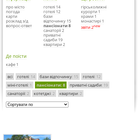
про місто
готелі 14
гірськолижні
погода
готелі 12
курорти 1
карти
бази
храми 1
розклад з/д
відпочинку 15
монастирі 1
вопрос-ответ
пансіонати 8
new
звіти 2
санаторії 2
приватні
садиби 19
квартири 2
Де поїсти
кафе 1
всі
готелі
: 14
бази відпочинку
: 15
готелі
: 12
міні-готелі
: 1
пансіонати
: 8
приватні садиби
: 19
санаторії
: 2
котетджі
: 2
квартири
: 2