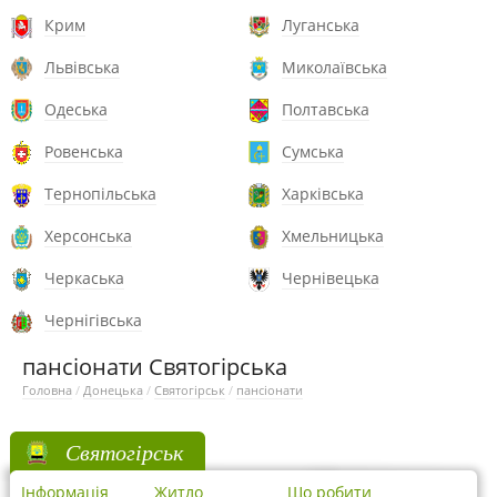
Крим
Луганська
Львівська
Миколаївська
Одеська
Полтавська
Ровенська
Сумська
Тернопільська
Харківська
Херсонська
Хмельницька
Черкаська
Чернівецька
Чернігівська
пансіонати Святогірська
Головна
/
Донецька
/
Святогірськ
/
пансіонати
Святогірськ
Інформація
Житло
Що робити