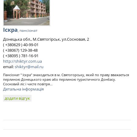
Іскра
, пансіонат
Донецька обл., М.Святогірськ, ул.Сосновая, 2
( +380629 ) 40-99-01
( +38067) 129-38-48
( +38095 ) 781-16-91
http://shiktyr.com.ua
email:
shiktyr@mail.ru
Пансіонат " Іскра" знаходиться в м. Святогорську, який по праву вважається
перлиною Донецького краю або перлиною туристичного Донбасу.
Сосновий ліс і чисте повітря...
Детальна інформація
додати відгук