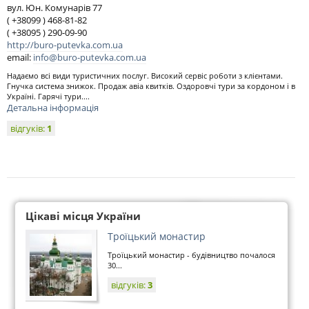
вул. Юн. Комунарів 77
( +38099 ) 468-81-82
( +38095 ) 290-09-90
http://buro-putevka.com.ua
email:
info@buro-putevka.com.ua
Надаємо всі види туристичних послуг. Високий сервіс роботи з клієнтами.
Гнучка система знижок. Продаж авіа квитків. Оздоровчі тури за кордоном і в
Україні. Гарячі тури....
Детальна інформація
відгуків:
1
Цікаві місця України
Троїцький монастир
Троїцький монастир - будівництво почалося
30...
відгуків:
3