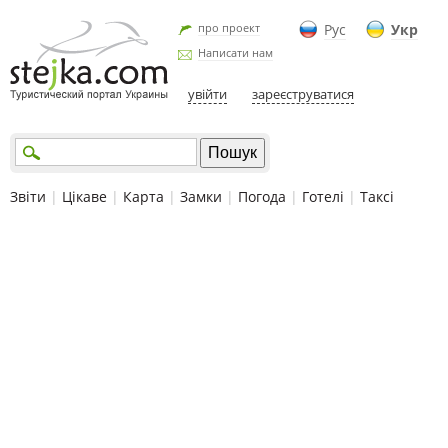
про проект
Рус
Укр
Написати нам
увійти
зареєструватися
Звіти
|
Цікаве
|
Карта
|
Замки
|
Погода
|
Готелі
|
Таксі