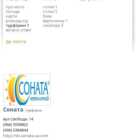
про місто
готелі 1
погода
готелі 5
карти
бази
розклад з/д
відпочинку 1
турфірми 7
санаторії 3
вопрос-ответ
Де поїсти
Соната
, турфірма
вул.Свободи, 14
(066) 5958802
(096) 0384844
http://slv.sonata-ua.com