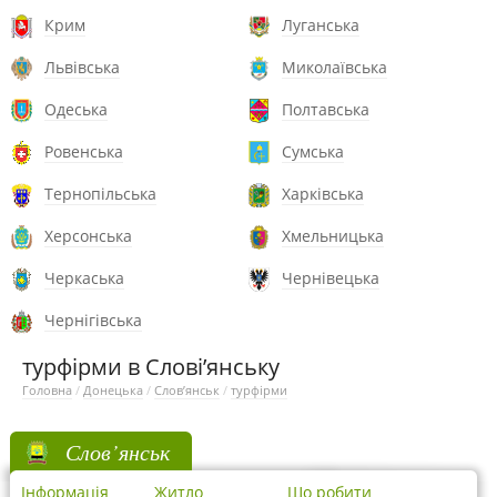
Крим
Луганська
Львівська
Миколаївська
Одеська
Полтавська
Ровенська
Сумська
Тернопільська
Харківська
Херсонська
Хмельницька
Черкаська
Чернівецька
Чернігівська
турфірми в Слові’янську
Головна
/
Донецька
/
Слов’янськ
/
турфірми
Слов’янськ
Інформація
Житло
Що робити