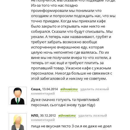
не получится, мы сказали что подъедем тогда.
Из-за того что нас поздно
проинформировали мы понимали что
опоздаем и попросили подождать нас, что мы
точно приедем. Когда мы приехали кафе
было закрыто и открывать нам никто не
собирался. Сказали что будут списывать. Мы
уехали. А теперь нам названивают, грубят и
требуют забрать возможно вообще
испорченную вчерашнюю еду, которая
целую ночь непонятно где валялась. По их
вине мы не получили вчера то что хотели, а
теперь от нас ещё и требуют платить за
пропавший товар. Ужасное кафе с ужасным
персоналом. Никогда больше не свяжемся с
этой забегаловкой и никому не советуем.
Саша
,
13.04.2014
відповісти
удалить ложный
комментарий
Дуже смачно готують та привітливий
персонал, сьогодні знову туди піду)
НЛО
,
30.12.2012
відповісти
удалить ложный
комментарий
пица не вкусная тесто 3 см.я ее даже не доел