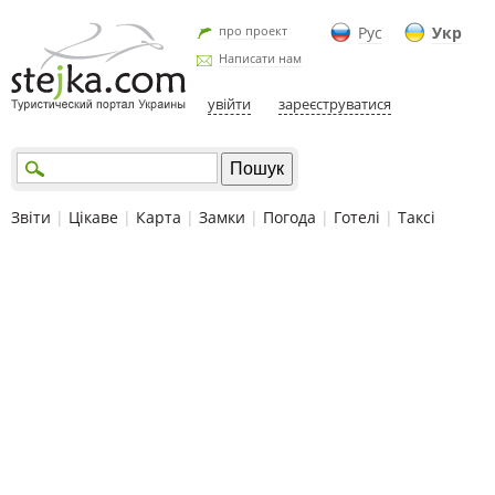
про проект
Рус
Укр
Написати нам
увійти
зареєструватися
Звіти
|
Цікаве
|
Карта
|
Замки
|
Погода
|
Готелі
|
Таксі