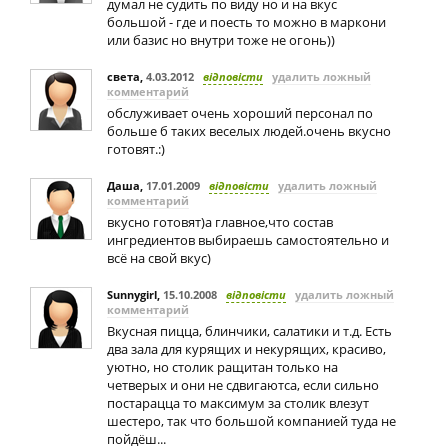
думал не судить по виду но и на вкус
большой - где и поесть то можно в маркони
или базис но внутри тоже не огонь))
света
,
4.03.2012
відповісти
удалить ложный
комментарий
обслуживает очень хороший персонал по
больше б таких веселых людей.очень вкусно
готовят.:)
Даша
,
17.01.2009
відповісти
удалить ложный
комментарий
вкусно готовят)а главное,что состав
ингредиентов выбираешь самостоятельно и
всё на свой вкус)
Sunnygirl
,
15.10.2008
відповісти
удалить ложный
комментарий
Вкусная пицца, блинчики, салатики и т.д. Есть
два зала для курящих и некурящих, красиво,
уютно, но столик ращитан только на
четверых и они не сдвигаютса, если сильно
постарацца то максимум за столик влезут
шестеро, так что большой компанией туда не
пойдёш...