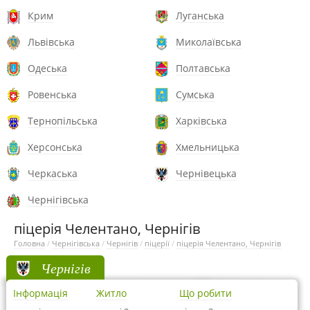
Крим
Луганська
Львівська
Миколаївська
Одеська
Полтавська
Ровенська
Сумська
Тернопільська
Харківська
Херсонська
Хмельницька
Черкаська
Чернівецька
Чернігівська
піцерія Челентано, Чернігів
Головна
/
Чернігівська
/
Чернігів
/
піцерії
/
піцерія Челентано, Чернігів
Чернігів
Інформація
Житло
Що робити