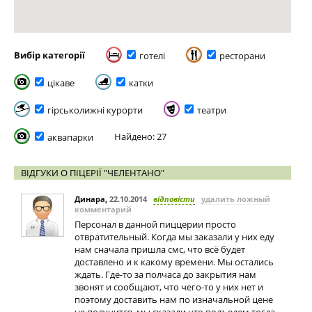
Вибір категорії
готелі
ресторани
цікаве
катки
гірськолижні курорти
театри
Найдено: 27
аквапарки
ВІДГУКИ О ПІЦЕРІЇ "ЧЕЛЕНТАНО"
Динара
,
22.10.2014
відповісти
удалить ложный
комментарий
Персонал в данной пиццерии просто
отвратительный. Когда мы заказали у них еду
нам сначала пришла смс, что всё будет
доставлено и к какому времени. Мы остались
ждать. Где-то за полчаса до закрытия нам
звонят и сообщают, что чего-то у них нет и
поэтому доставить нам по изначальной цене