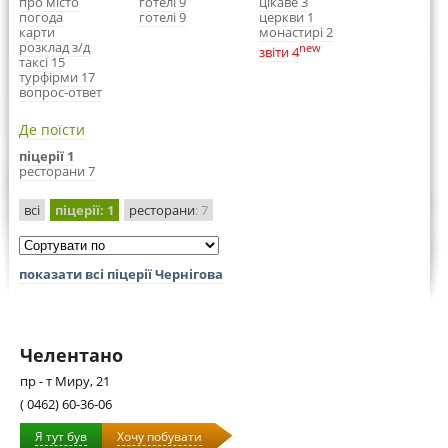
про місто
готелі 9
цікаве 3
погода
готелі 9
церкви 1
карти
монастирі 2
розклад з/д
new
звіти 4
таксі 15
турфірми 17
вопрос-ответ
Де поїсти
піцерії 1
ресторани 7
всі
піцерії
: 1
ресторани
: 7
показати всі піцерії Чернігова
Челентано
пр - т Миру, 21
( 0462) 60-36-06
Я тут був
Хочу побувати