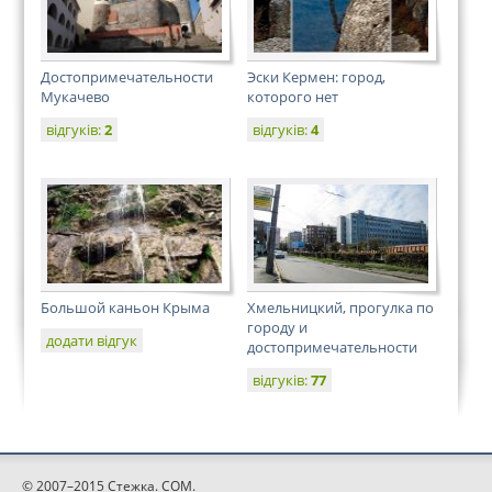
Достопримечательности
Эски Кермен: город,
Мукачево
которого нет
відгуків:
2
відгуків:
4
Большой каньон Крыма
Хмельницкий, прогулка по
городу и
додати відгук
достопримечательности
відгуків:
77
© 2007–2015 Стежка. COM.