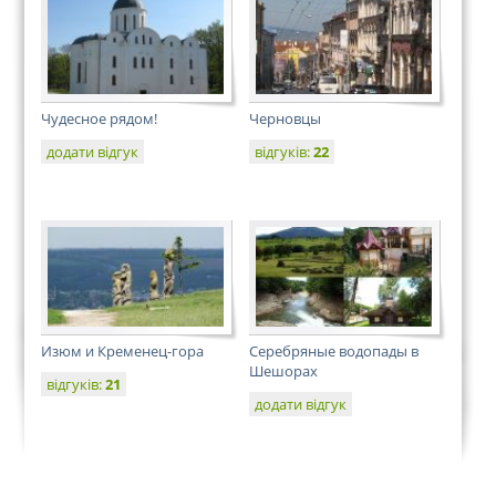
Чудесное рядом!
Черновцы
додати відгук
відгуків:
22
Изюм и Кременец-гора
Серебряные водопады в
Шешорах
відгуків:
21
додати відгук