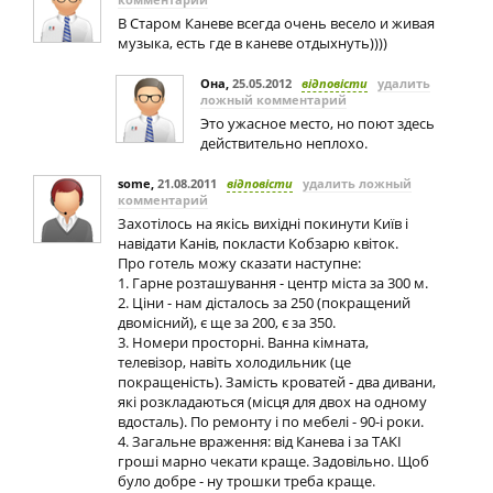
В Старом Каневе всегда очень весело и живая
музыка, есть где в каневе отдыхнуть))))
Она
,
25.05.2012
відповісти
удалить
ложный комментарий
Это ужасное место, но поют здесь
действительно неплохо.
some
,
21.08.2011
відповісти
удалить ложный
комментарий
Захотілось на якісь вихідні покинути Київ і
навідати Канів, покласти Кобзарю квіток.
Про готель можу сказати наступне:
1. Гарне розташування - центр міста за 300 м.
2. Ціни - нам дісталось за 250 (покращений
двомісний), є ще за 200, є за 350.
3. Номери просторні. Ванна кімната,
телевізор, навіть холодильник (це
покращеність). Замість кроватей - два дивани,
які розкладаються (місця для двох на одному
вдосталь). По ремонту і по мебелі - 90-і роки.
4. Загальне враження: від Канева і за ТАКІ
гроші марно чекати краще. Задовільно. Щоб
було добре - ну трошки треба краще.