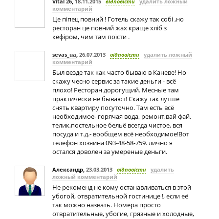
Vital 26
,
18.11.2015
відповісти
удалить ложный
комментарий
Це піпец повний ! Готель скажу так собі ,но
ресторан це повний жах краще хліб з
кефіром, чим там поїсти .
sevas_ua
,
26.07.2013
відповісти
удалить ложный
комментарий
Был везде так как часто бываю в Каневе! Но
скажу чесно сервис за такие деньги - всё
плохо! Ресторан дорогущий. Месные там
практически не бывают! Скажу так лутше
снять квартиру посуточно. Там есть всё
необходимое- горячая вода, ремонт,вай фай,
телик,постельное бельё всегда чистое, вся
посуда и т.д.- вообщем всё необходимое!Вот
телефон хозяина 093-48-58-759. лично я
остался доволен за умереные деньги.
Александр
,
23.03.2013
відповісти
удалить
ложный комментарий
Не рекоменд не кому останавливаться в этой
убогой, отвратительной гостинице !, если её
так можно назвать. Номера просто
отвратительные, убогие, грязные и холодные,