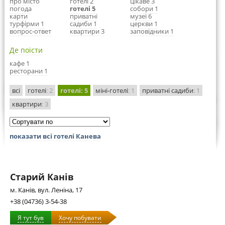
про місто
готелі 2
цікаве 3
погода
готелі 5
собори 1
карти
приватні
музеї 6
турфірми 1
садиби 1
церкви 1
вопрос-ответ
квартири 3
заповідники 1
Де поїсти
кафе 1
ресторани 1
всі
готелі
: 2
готелі
: 5
міні-готелі
: 1
приватні садиби
: 1
квартири
: 3
показати всі готелі Канева
Старий Канів
м. Канів, вул. Леніна, 17
+38 (04736) 3-54-38
Я тут був
Хочу побувати