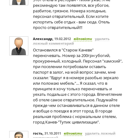
рекомендую там появлятся, все убогое,
разбитое, грязное. Номера холодные,
персонал отвратительный. Если хотите
испортить себе отдых - вам сюда. Отель
просто отвратительный!!!
Александр
,
19.02.2012
відповісти
удалить
ложный комментарий
Остановился в "Старом Каневе"
переночевать. Номер за 200грн убогий,
прокуренный, холодный. Персонал "хамский",
при поселении потребовали оставить
паспорт в залог, на мой вопрос зачем, мне
сказали: "Вдруг я в номере разобью зеркало
или поломаю мебель"... Я сказал, что в
принципе я хочу только переночевать и
уехать подальше с этого города. Впечетление
об отеле самое отвратительное. Подумайте
прежде чем останавливаться в данном отеле
и вобще о поездке в этот город. В городе
реальная проблема с нормальным отелем,
город Канев-"Тупик цивилизации".
гость
,
31.10.2011
відповісти
удалить ложный
комментарий