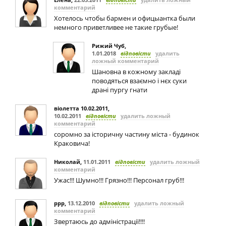
комментарий
Хотелось чтобы бармен и офицыантка были
немного приветливее не такие грубые!
Рижий Чуб
,
1.01.2018
відповісти
удалить
ложный комментарий
Шановна в кожному закладі
поводяться взаємно і нєх суки
драні пургу гнати
віолетта 10.02.2011
,
10.02.2011
відповісти
удалить ложный
комментарий
соромно за історичну частину міста - будинок
Краковича!
Николай
,
11.01.2011
відповісти
удалить ложный
комментарий
Ужас!!! Шумно!!! Грязно!!! Персонал груб!!!
ррр
,
13.12.2010
відповісти
удалить ложный
комментарий
Звертаюсь до адміністрації!!!!