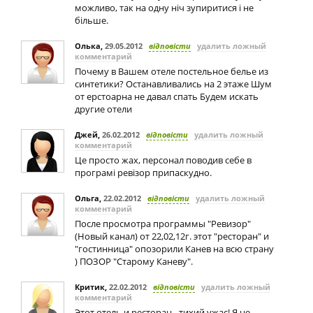
можливо, так на одну ніч зупиритися і не
більше.
Олька
,
29.05.2012
відповісти
удалить ложный
комментарий
Почему в Вашем отеле постельное белье из
синтетики? Останавливались на 2 этаже Шум
от ерстоарна не давал спать Будем искать
другие отели
Джей
,
26.02.2012
відповісти
удалить ложный
комментарий
Це просто жах, персонал поводив себе в
програмі ревізор припаскудно.
Ольга
,
22.02.2012
відповісти
удалить ложный
комментарий
После просмотра программы "Ревизор"
(Новый канал) от 22,02,12г. этот "ресторан" и
"гостинница" опозорили Канев на всю страну
) ПОЗОР "Старому Каневу".
Критик
,
22.02.2012
відповісти
удалить ложный
комментарий
Этот отель и ресторан - тихий ужас! Я не