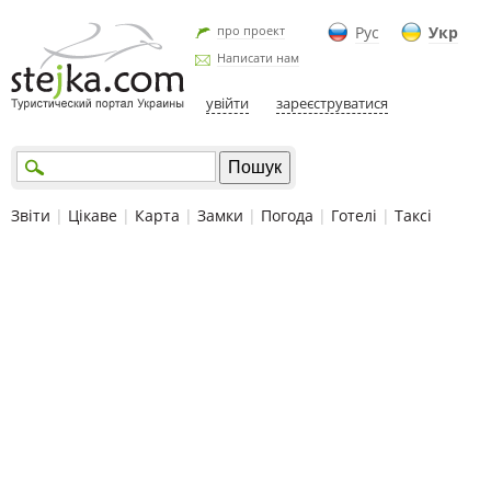
про проект
Рус
Укр
Написати нам
увійти
зареєструватися
Звіти
|
Цікаве
|
Карта
|
Замки
|
Погода
|
Готелі
|
Таксі