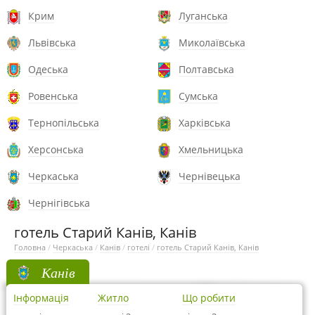
Крим
Луганська
Львівська
Миколаївська
Одеська
Полтавська
Ровенська
Сумська
Тернопільська
Харківська
Херсонська
Хмельницька
Черкаська
Чернівецька
Чернігівська
готель Старий Канів, Канів
Головна
/
Черкаська
/
Канів
/
готелі
/
готель Старий Канів, Канів
Канів
Інформація
Житло
Що робити