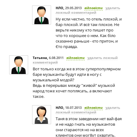
НЛО
,
29.05.2013
відповісти
удалить
ложный комментарий
Ну если честно, то отель плохой, и
бар плохой. И всё там плохое. Не
верьте никому кто пишет про
что-то хорошее о нем. Как біло
сказанно раньше - єто притон, и
Єто правда.
Татьяна
,
6.08.2011
відповісти
удалить ложный
комментарий
Вот только когда же в этом суперпопулярном
баре музыканты будут идти в ногу с
музыкальной модой?
Ведь в перерывах между "живой" музыкой
народ тоже хочет поплясать, а включают
такое.
НЛО
,
18.07.2013
відповісти
удалить
ложный комментарий
Таня в этом заведении нет вай-фая
и не надо гнать на музыкантов
они стараются но на всех
клиентов они мог8ут охватить.