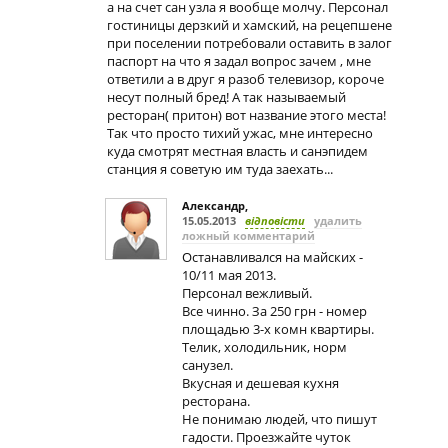
а на счет сан узла я вообще молчу. Персонал
гостиницы дерзкий и хамский, на рецепшене
при поселении потребовали оставить в залог
паспорт на что я задал вопрос зачем , мне
ответили а в друг я разоб телевизор, короче
несут полный бред! А так называемый
ресторан( притон) вот название этого места!
Так что просто тихий ужас, мне интересно
куда смотрят местная власть и санэпидем
станция я советую им туда заехать...
Александр
,
15.05.2013
відповісти
удалить
ложный комментарий
Останавливался на майских -
10/11 мая 2013.
Персонал вежливый.
Все чинно. За 250 грн - номер
площадью 3-х комн квартиры.
Телик, холодильник, норм
санузел.
Вкусная и дешевая кухня
ресторана.
Не понимаю людей, что пишут
гадости. Проезжайте чуток