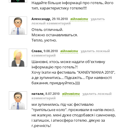
Надайте більше інформації про готель, його
тип, характеристику готелю!!!!
Александр
,
29.10.2010
відповісти
удалить
ложный комментарий
Отель отличный.
Можно останавливаться.
Тепло, уютно.
Слава
,
9.08.2010
відповісти
удалить ложный
комментарий
Шановні, хтось може надати об'єктивну
інформацію про готель?!
Хочу їхати на фестиваль "KANEV'MANIA 2010",
а де зупинитись... Підкажіть... При наявності
бажання, приєднуйтесь))))
наталя
,
8.07.2010
відповісти
удалить ложный
комментарий
ми зупинились під час фестивалю
"трипільське коло". проживали в напів-люксі.
не жалкую. мені дуже сподобався і самномер,
і затишок, і атмосфера готелю. дякую за
г,речність!