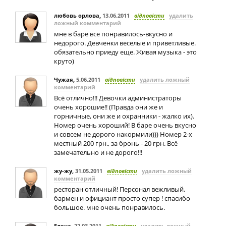
любовь орлова
,
13.06.2011
відповісти
удалить
ложный комментарий
мне в баре все понравилось-вкусно и
недорого. Девченки веселые и приветливые.
обязательно приеду еще. Живая музыка - это
круто)
Чужая
,
5.06.2011
відповісти
удалить ложный
комментарий
Всё отлично!!! Девочки администраторы
очень хорошие!! (Правда они же и
горничные, они же и охранники - жалко их).
Номер очень хороший! В баре очень вкусно
и совсем не дорого накормили))) Номер 2-х
местный 200 грн., за бронь - 20 грн. Всё
замечательно и не дорого!!!
жу-жу
,
31.05.2011
відповісти
удалить ложный
комментарий
ресторан отличный! Персонал вежливый,
бармен и официант просто супер ! спасибо
большое. мне очень понравилось.
Елена
,
22.03.2011
відповісти
удалить ложный