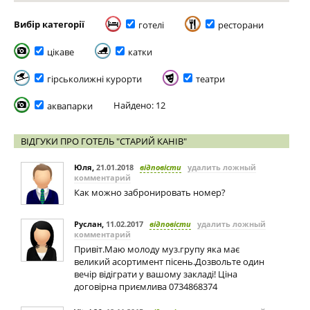
Вибір категорії
готелі
ресторани
цікаве
катки
гірськолижні курорти
театри
Найдено: 12
аквапарки
ВІДГУКИ ПРО ГОТЕЛЬ "СТАРИЙ КАНІВ"
Юля
,
21.01.2018
відповісти
удалить ложный
комментарий
Как можно забронировать номер?
Руслан
,
11.02.2017
відповісти
удалить ложный
комментарий
Привіт.Маю молоду муз.групу яка має
великий асортимент пісень.Дозвольте один
вечір відіграти у вашому закладі! Ціна
договірна приємлива 0734868374