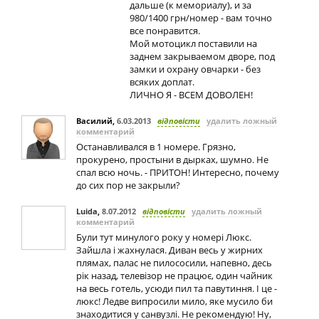
дальше (к мемориалу), и за
980/1400 грн/номер - вам точно
все понравится.
Мой мотоцикл поставили на
заднем закрываемом дворе, под
замки и охрану овчарки - без
всяких доплат.
ЛИЧНО Я - ВСЕМ ДОВОЛЕН!
Василий
,
6.03.2013
відповісти
удалить ложный
комментарий
Останавливался в 1 номере. Грязно,
прокурено, простыни в дырках, шумно. Не
спал всю ночь. - ПРИТОН! Интересно, почему
до сих пор не закрыли?
Luida
,
8.07.2012
відповісти
удалить ложный
комментарий
Були тут минулого року у номері Люкс.
Зайшла і жахнулася. Диван весь у жирних
плямах, палас не пилососили, напевно, десь
рік назад, телевізор не працює, один чайник
на весь готель, усюди пил та павутиння. І це -
люкс! Ледве випросили мило, яке мусило би
знаходитися у санвузлі. Не рекомендую! Ну,