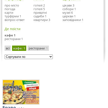
про місто
готелі 2
цікаве 3
погода
готелі 5
собори 1
карти
приватні
музеї 6
турфірми 1
садиби 1
церкви 1
вопрос-ответ
квартири 3
заповідники 1
Де поїсти
кафе 1
ресторани 1
всі
кафе
: 1
ресторани
: 1
Браво