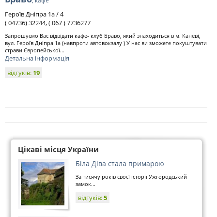
, кафе
Героїв Дніпра 1а / 4
( 04736) 32244, ( 067 ) 7736277
Запрошуємо Вас відвідати кафе- клуб Браво, який знаходиться в м. Каневі,
вул. Героїв Дніпра 1а (навпроти автовокзалу ) У нас ви зможете покуштувати
страви Європейської...
Детальна інформація
відгуків:
19
Цікаві місця України
Біла Діва стала примарою
За тисячу років своєї історії Ужгородський
замок...
відгуків:
5