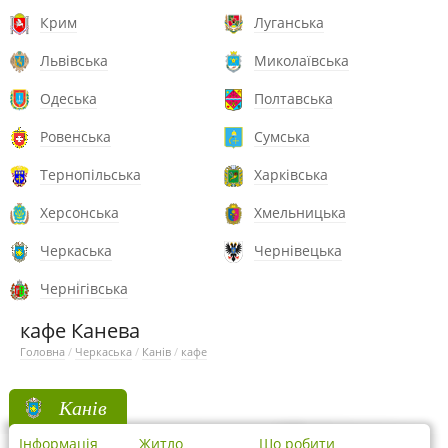
Крим
Луганська
Львівська
Миколаївська
Одеська
Полтавська
Ровенська
Сумська
Тернопільська
Харківська
Херсонська
Хмельницька
Черкаська
Чернівецька
Чернігівська
кафе Канева
Головна
/
Черкаська
/
Канів
/
кафе
Канів
Інформація
Житло
Що робити