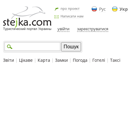
про проект
Рус
Укр
Написати нам
увійти
зареєструватися
Звіти
|
Цікаве
|
Карта
|
Замки
|
Погода
|
Готелі
|
Таксі