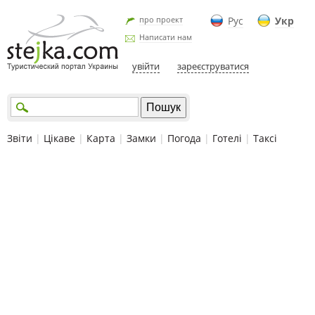
про проект
Рус
Укр
Написати нам
увійти
зареєструватися
Звіти
|
Цікаве
|
Карта
|
Замки
|
Погода
|
Готелі
|
Таксі