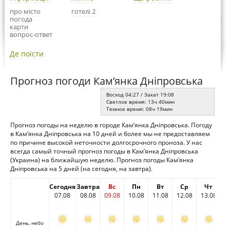
про місто
готелі 2
погода
карти
вопрос-ответ
Де поїсти
Прогноз погоди Кам’янка Дніпровська
Восход 04:27 / Закат 19:08
Светлое время: 13ч 40мин
Темное время: 08ч 19мин
Прогноз погоды на неделю в городе Кам’янка Дніпровська. Погоду
в Кам’янка Дніпровська на 10 дней и более мы не предоставляем
по причине высокой неточности долгосрочного проноза. У нас
всегда самый точный прогноз погоды в Кам’янка Дніпровська
(Украина) на ближайшую неделю. Прогноз погоды Кам’янка
Дніпровська на 5 дней (на сегодня, на завтра).
Сегодня
Завтра
Вс
Пн
Вт
Ср
Чт
07.08
08.08
09.08
10.08
11.08
12.08
13.08
День, небо