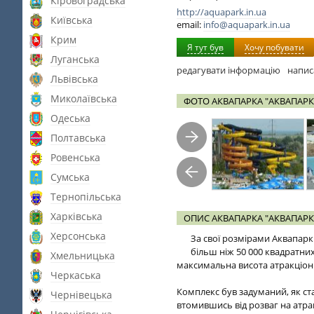
Кіровоградська
http://aquapark.in.ua
Київська
email:
info@aquapark.in.ua
Крим
Я тут був
Хочу побувати
Луганська
редагувати інформацію
напис
Львівська
Миколаївська
ФОТО АКВАПАРКА "АКВАПАРК
Одеська
Полтавська
Ровенська
Сумська
Тернопільська
Харківська
ОПИС АКВАПАРКА "АКВАПАРК
Херсонська
За свої розмірами Аквапарк 
більш ніж 50 000 квадратних 
Хмельницька
максимальна висота атракціонів
Черкаська
Комплекс був задуманий, як ста
Чернівецька
втомившись від розваг на атра