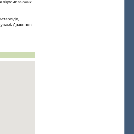
ля відпочиваючих.
стероїдів,
Цунамі, Драконові