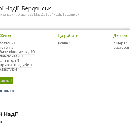
ї Надії, Бердянськ
аквапарки
/
Аквапарк Мис Доброї Надії, Бердянськ
Житло
Що робити
Де поїс
готелі 21
цікаве 1
піцерії 1
готелі 5
ресторан
бази відпочинку 10
пансіонати 3
санаторії 9
приватні садиби 1
квартири 4
арки
: 1
дянська
ї Надії
в