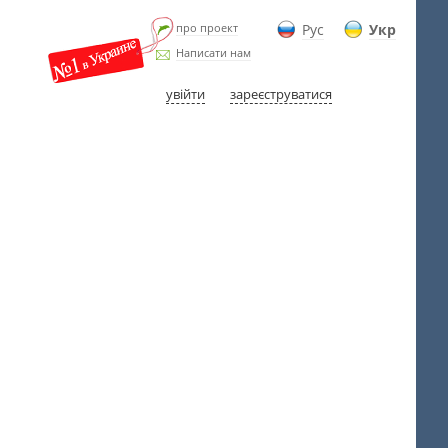
про проект
Рус
Укр
Написати нам
увійти
зареєструватися