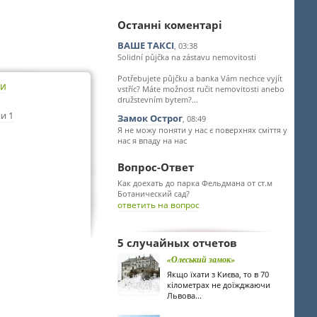
Останні коментарі
ВАШЕ ТАКСІ
, 03:38
Solidní půjčka na zástavu nemovitosti
Potřebujete půjčku a banka Vám nechce vyjít
ти
vstříc? Máte možnost ručit nemovitosti anebo
družstevním bytem?...
и 1
Замок Острог
, 08:49
Я не можу поняти у нас є поверхнях сміття у
нас я впаду на нас
Вопрос-Ответ
Как доехать до парка Фельдмана от ст.м
Ботанический сад?
ответить на вопрос
5 случайных отчетов
«Олеський замок»
Якщо їхати з Києва, то в 70
кілометрах не доїжджаючи
Львова...