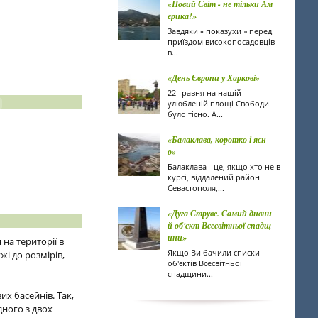
«Новий Світ - не тільки Ам
ерика!»
Завдяки « показухи » перед
приїздом високопосадовців
в...
«День Європи у Харкові»
22 травня на нашій
улюбленій площі Свободи
було тісно. А...
«Балаклава, коротко і ясн
о»
Балаклава - це, якщо хто не в
курсі, віддалений район
Севастополя,...
«Дуга Струве. Самий дивни
й об'єкт Всесвітньої спадщ
ини»
на території в
Якщо Ви бачили списки
жі до розмірів,
об'єктів Всесвітньої
спадщини...
х басейнів. Так,
дного з двох