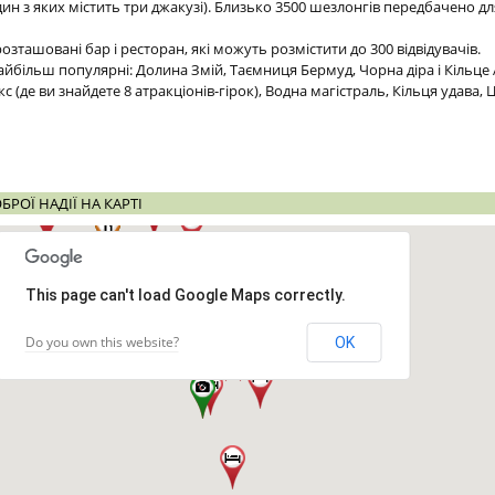
ин з яких містить три джакузі). Близько 3500 шезлонгів передбачено д
озташовані бар і ресторан, які можуть розмістити до 300 відвідувачів.
йбільш популярні: Долина Змій, Таємниця Бермуд, Чорна діра і Кільце А
(де ви знайдете 8 атракціонів-гірок), Водна магістраль, Кільця удава, 
РОЇ НАДІЇ НА КАРТІ
This page can't load Google Maps correctly.
Do you own this website?
OK