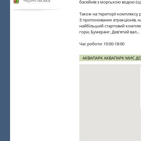
Чернігівська
басейнів з морською водою (од
Також на території комплексу р
З пропонованих атракціонів, на
найбільший стартовий комплекс 
гори, Бумеранг, Дев'ятий вал...
Час роботи: 10:00-18:00
АКВАПАРК АКВАПАРК МИС ДОБ