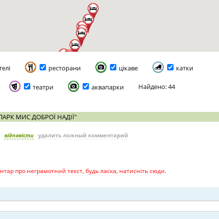
телі
ресторани
цікаве
катки
Найдено: 44
театри
аквапарки
ПАРК МИС ДОБРОЇ НАДІЇ"
відповісти
удалить ложный комментарий
тар про неграмотний текст, будь ласка, натисніть сюди.