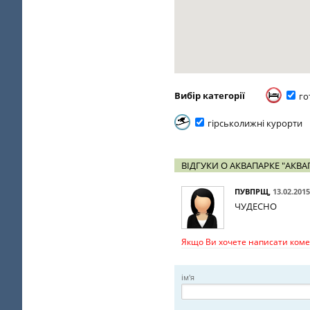
Вибір категорії
го
гірськолижні курорти
ВІДГУКИ О АКВАПАРКЕ "АКВА
ПУВПРЩ
,
13.02.2015
ЧУДЕСНО
Якщо Ви хочете написати комен
ім'я