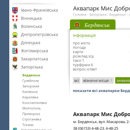
Аквапарк Мис Добро
Івано-Франківська
Головна
/
Запорізька
/
Бердянськ
/
Вінницька
Бердянськ
Волинська
Дніпропетровська
Інформація
Донецька
про місто
погода
Житомирська
карти
розклад з/д
Закарпатська
таксі 1
турфірми 6
Запорізька
вопрос-ответ
Бердянськ
всі
візначні місця
: 1
аквап
Гуляйполе
Запоріжжя
показати всі аквапарки Бер
Канівське
Кирилівка
Константинівка
Мелітополь
Аквапарк Мис Добро
Приморськ
Строганівка
м. Бердянськ, вул. Макарова, 2-
Токмак
38 (06153) 4-48-23, 4-48-25