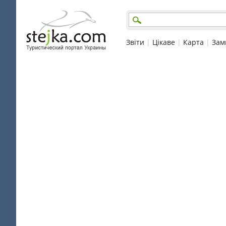
Звіти
|
Цікаве
|
Карта
|
Зам