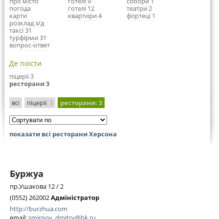
про місто
готелі 9
собори 1
погода
готелі 12
театри 2
карти
квартири 4
фортеці 1
розклад з/д
таксі 31
турфірми 31
вопрос-ответ
Де поїсти
піцерії 3
ресторани 3
всі
піцерії
: 3
ресторани
: 3
показати всі ресторани Херсона
Буржуа
пр.Ушакова 12 / 2
(0552) 262002
Адміністратор
http://burzhua.com
email:
smirnov_dmitry@bk.ru