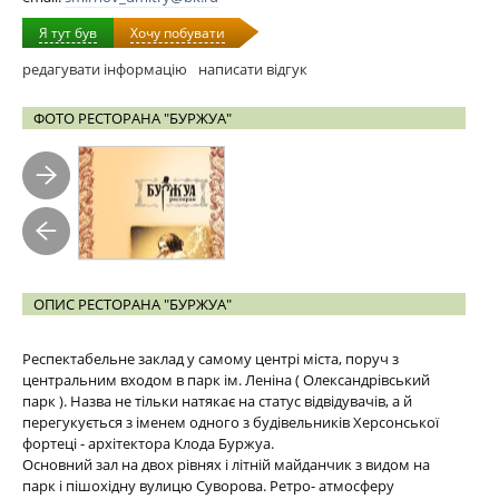
Я тут був
Хочу побувати
редагувати інформацію
написати відгук
ФОТО РЕСТОРАНА "БУРЖУА"
ОПИС РЕСТОРАНА "БУРЖУА"
Респектабельне заклад у самому центрі міста, поруч з
центральним входом в парк ім. Леніна ( Олександрівський
парк ). Назва не тільки натякає на статус відвідувачів, а й
перегукується з іменем одного з будівельників Херсонської
фортеці - архітектора Клода Буржуа.
Основний зал на двох рівнях і літній майданчик з видом на
парк і пішохідну вулицю Суворова. Ретро- атмосферу