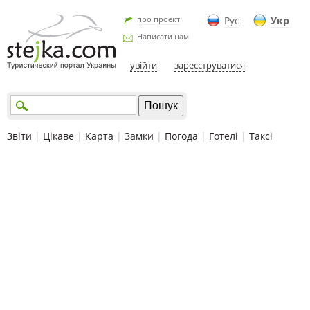
про проект
Рус
Укр
Написати нам
увійти
зареєструватися
Звіти
|
Цікаве
|
Карта
|
Замки
|
Погода
|
Готелі
|
Таксі