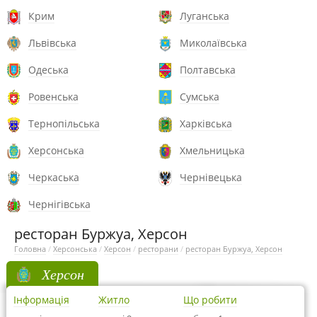
Крим
Луганська
Львівська
Миколаївська
Одеська
Полтавська
Ровенська
Сумська
Тернопільська
Харківська
Херсонська
Хмельницька
Черкаська
Чернівецька
Чернігівська
ресторан Буржуа, Херсон
Головна
/
Херсонська
/
Херсон
/
ресторани
/
ресторан Буржуа, Херсон
Херсон
Інформація
Житло
Що робити