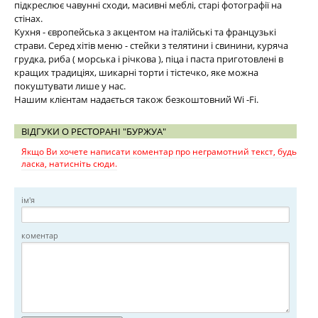
підкреслює чавунні сходи, масивні меблі, старі фотографії на
стінах.
Кухня - європейська з акцентом на італійські та французькі
страви. Серед хітів меню - стейки з телятини і свинини, куряча
грудка, риба ( морська і річкова ), піца і паста приготовлені в
кращих традиціях, шикарні торти і тістечко, яке можна
покуштувати лише у нас.
Нашим клієнтам надається також безкоштовний Wi -Fi.
ВІДГУКИ О РЕСТОРАНІ "БУРЖУА"
Якщо Ви хочете написати коментар про неграмотний текст, будь
ласка, натисніть сюди.
ім'я
коментар