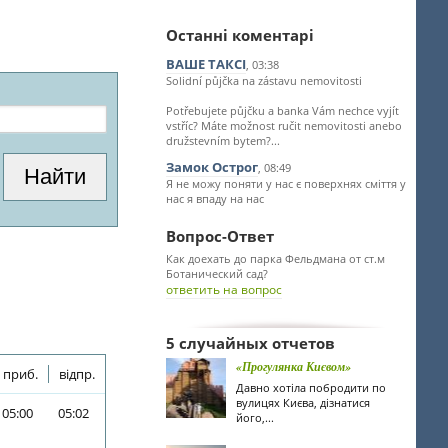
Останні коментарі
ВАШЕ ТАКСІ
, 03:38
Solidní půjčka na zástavu nemovitosti
Potřebujete půjčku a banka Vám nechce vyjít
vstříc? Máte možnost ručit nemovitosti anebo
družstevním bytem?...
Замок Острог
, 08:49
Я не можу поняти у нас є поверхнях сміття у
нас я впаду на нас
Вопрос-Ответ
Как доехать до парка Фельдмана от ст.м
Ботанический сад?
ответить на вопрос
5 случайных отчетов
«Прогулянка Києвом»
приб.
відпр.
Давно хотіла побродити по
вулицях Києва, дізнатися
05:00
05:02
його,...