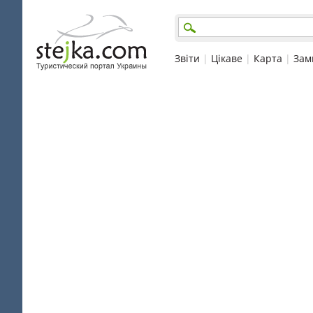
Звіти
|
Цікаве
|
Карта
|
Зам