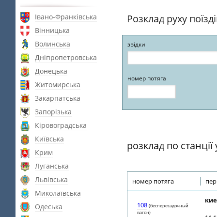
Івано-Франківська
Розклад руху поїзд
Вінницька
Волинська
звідки
Дніпропетровська
Донецька
номер потяга
Житомирська
Закарпатська
Запорізька
Кіровоградська
Київська
розклад по станції
Крим
Луганська
Львівська
номер потяга
пер
Миколаївська
кие
108
Одеська
(беспересадочный
вагон)