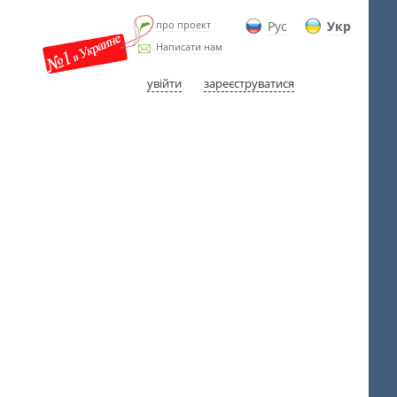
про проект
Рус
Укр
Написати нам
увійти
зареєструватися