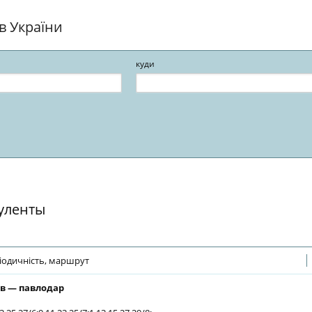
ів України
куди
 уленты
іодичність, маршрут
в — павлодар