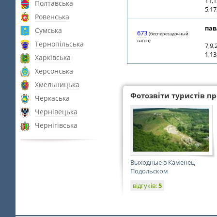
11,1
Полтавська
5,17
Ровенська
пав
Сумська
673
(беспересадочный
вагон)
Тернопільська
7,9,
1,13
Харківська
Херсонська
Хмельницька
Фотозвіти туристів про
Черкаська
Чернівецька
Чернігівська
Выходные в Каменец-
Подольском
відгуків:
5