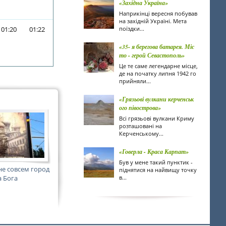
«Західна Україна»
Наприкінці вересня побував
на західній Україні. Мета
01:20
01:22
поїздки...
«35- я берегова батарея. Міс
то - герой Севастополь»
Це те саме легендарне місце,
де на початку липня 1942 го
прийняли...
«Грязьові вулкани керченськ
ого півострова»
Всі грязьові вулкани Криму
розташовані на
Керченському...
«Говерла - Краса Карпат»
Був у мене такий пунктик -
не совсем город
піднятися на найвищу точку
а Бога
в...