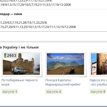
3,25,27/6;9,11,23,25/7;1,13,15,27,29/8;
,19/9;1,3,15,17,29/10;5,7,19,21/11;3,5,17,19/12-2008
лодар — киев
21,23/6;5,7,19,21,28/7;9,11,23,25/8;
,15,27,29/9;11,13,25/10;1,3,15,17,23/11;1,13,15/12-2008
 Україну і не тільки
По побережью Черного
Поход в Карпаты:
Одесса это 
моря
Мармарошский хребет
- это улыбк
відгуків:
1
відгуків:
2
відгуків:
9