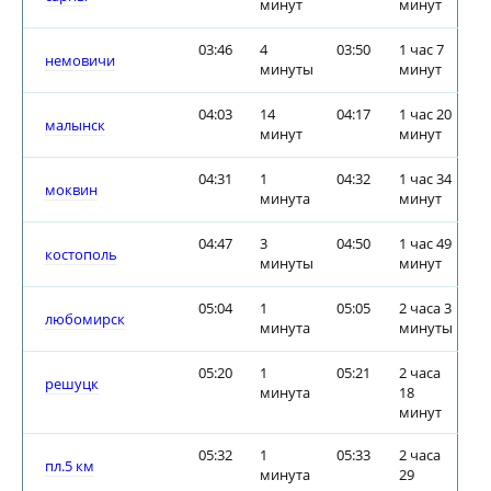
минут
минут
03:46
4
03:50
1 час 7
немовичи
минуты
минут
04:03
14
04:17
1 час 20
малынск
минут
минут
04:31
1
04:32
1 час 34
моквин
минута
минут
04:47
3
04:50
1 час 49
костополь
минуты
минут
05:04
1
05:05
2 часа 3
любомирск
минута
минуты
05:20
1
05:21
2 часа
решуцк
минута
18
минут
05:32
1
05:33
2 часа
пл.5 км
минута
29