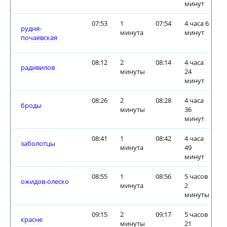
минут
07:53
1
07:54
4 часа 6
рудня-
минута
минут
почаевская
08:12
2
08:14
4 часа
радивилов
минуты
24
минут
08:26
2
08:28
4 часа
броды
минуты
36
минут
08:41
1
08:42
4 часа
заболотцы
минута
49
минут
08:55
1
08:56
5 часов
ожидов-олеско
минута
2
минуты
09:15
2
09:17
5 часов
красне
минуты
21