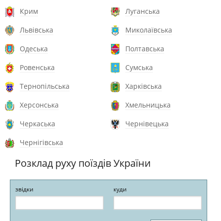
Крим
Луганська
Львівська
Миколаївська
Одеська
Полтавська
Ровенська
Сумська
Тернопільська
Харківська
Херсонська
Хмельницька
Черкаська
Чернівецька
Чернігівська
Розклад руху поїздів України
звідки
куди