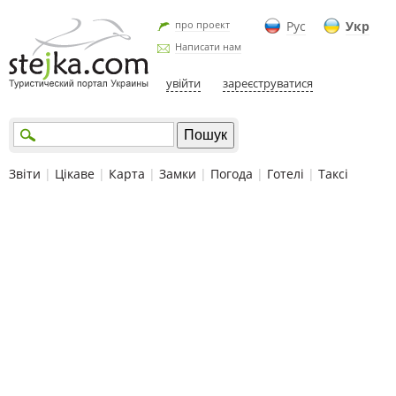
про проект
Рус
Укр
Написати нам
увійти
зареєструватися
Звіти
|
Цікаве
|
Карта
|
Замки
|
Погода
|
Готелі
|
Таксі