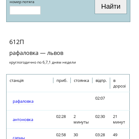
номер потяга
612П
рафаловка — львов
круглогодично по 6,7,1 дням недели
станція
приб.
стоянка
відпр.
в
дорозі
02:07
рафаловка
02:28
2
02:30
21
антоновка
минуты
минут
02:58
30
03:28
49
сарны