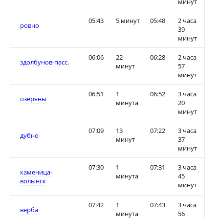
минут
05:43
5 минут
05:48
2 часа
ровно
39
минут
06:06
22
06:28
2 часа
здолбунов-пасс.
минут
57
минут
06:51
1
06:52
3 часа
озеряны
минута
20
минут
07:09
13
07:22
3 часа
дубно
минут
37
минут
07:30
1
07:31
3 часа
каменица-
минута
45
волынск
минут
07:42
1
07:43
3 часа
верба
минута
56