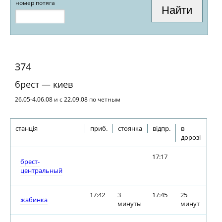
номер потяга
374
брест — киев
26.05-4.06.08 и с 22.09.08 по четным
станція
приб.
стоянка
відпр.
в
дорозі
17:17
брест-
центральный
17:42
3
17:45
25
жабинка
минуты
минут