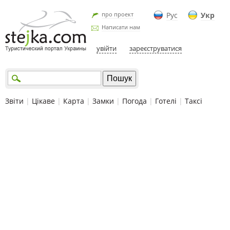
про проект
Рус
Укр
Написати нам
увійти
зареєструватися
Звіти
|
Цікаве
|
Карта
|
Замки
|
Погода
|
Готелі
|
Таксі