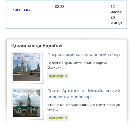
08:38
12
киев-пасс.
часов
39
минут
Цікаві місця України
Покровський кафедральний собор
Головний храм міста, візитна картка
Охтирки....
відгуків:
1
Свято- Архангело - Михайлівський
чоловічий монастир
Історію монастиря описана в коментарях до
села....
відгуків:
1