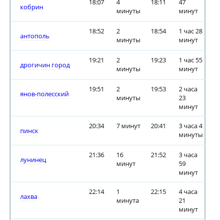
18:07
4
18:11
47
кобрин
минуты
минут
18:52
2
18:54
1 час 28
антополь
минуты
минут
19:21
2
19:23
1 час 55
дрогичин город
минуты
минут
19:51
2
19:53
2 часа
янов-полесский
минуты
23
минут
20:34
7 минут
20:41
3 часа 4
пинск
минуты
21:36
16
21:52
3 часа
лунинец
минут
59
минут
22:14
1
22:15
4 часа
лахва
минута
21
минут