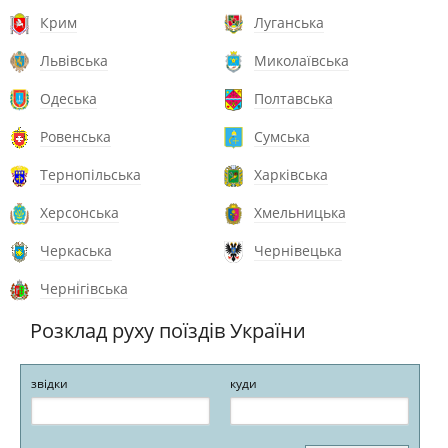
Крим
Луганська
Львівська
Миколаївська
Одеська
Полтавська
Ровенська
Сумська
Тернопільська
Харківська
Херсонська
Хмельницька
Черкаська
Чернівецька
Чернігівська
Розклад руху поїздів України
звідки
куди