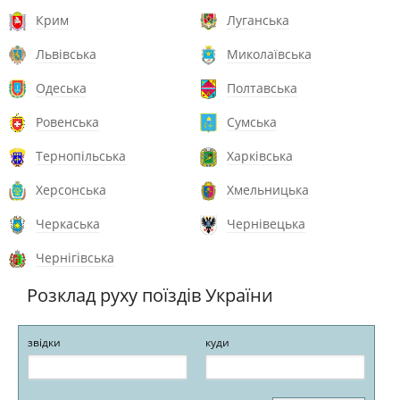
Крим
Луганська
Львівська
Миколаївська
Одеська
Полтавська
Ровенська
Сумська
Тернопільська
Харківська
Херсонська
Хмельницька
Черкаська
Чернівецька
Чернігівська
Розклад руху поїздів України
звідки
куди