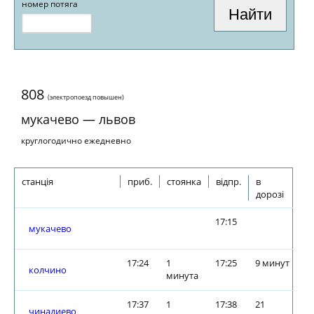
номер потяга
808
(электропоезд повышен)
мукачево — львов
круглогодично ежедневно
станція
приб.
стоянка
відпр.
в
дорозі
17:15
мукачево
17:24
1
17:25
9 минут
колчино
минута
17:37
1
17:38
21
чинадиево