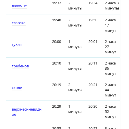
19:32
2
19:34
2 часа 3
лавочне
минуты
минуты
19:48
2
19:50
2 часа
славско
минуты
17
минут
20:00
1
20:01
2 часа
тухля
минута
27
минут
20:10
1
20:11
2 часа
гребенов
минута
36
минут
20:19
2
20:21
2 часа
сколе
минуты
44
минут
20:29
1
20:30
2 часа
верхнесиневидн
минута
52
ое
минут
20:55
2
20:57
3 часа