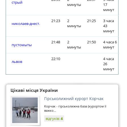
стрый
минуты
17
минут
21:23
2
21:25
3 часа
николаев-днест.
минуты
43
минут
21:48
2
21:50
4 часа 6
пустомыты
минуты
минут
22:10
4 часа
львов
26
минут
Цікаві місця України
Гірськолижний курорт Корчак
Корчак - гірськолижна база (курортом її
важко...
відгуків:
4