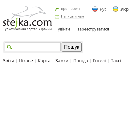
про проект
Рус
Укр
Написати нам
увійти
зареєструватися
Звіти
|
Цікаве
|
Карта
|
Замки
|
Погода
|
Готелі
|
Таксі