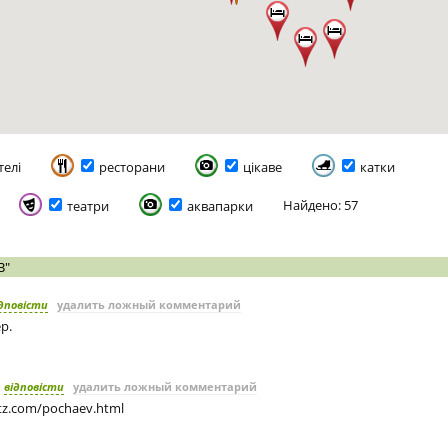
телі
ресторани
цікаве
катки
Найдено: 57
театри
аквапарки
В"
дповісти
удалить ложный комментарий
р.
відповісти
удалить ложный комментарий
rtz.com/pochaev.html