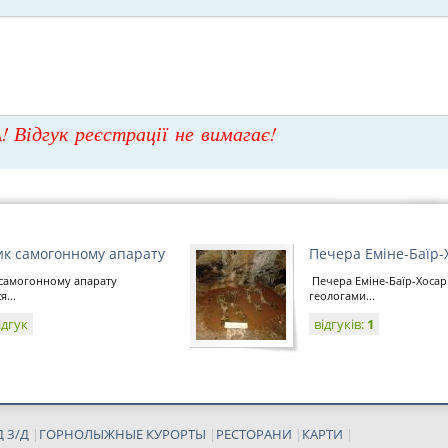
! Відгук реєстрації не вимагає!
ик самогонному апарату
Печера Еміне-Баїр-
 самогонному апарату
Печера Еміне-Баїр-Хосар
...
геологами...
ідгук
відгуків:
1
 З/Д
|
ГОРНОЛЫЖНЫЕ КУРОРТЫ
|
РЕСТОРАНИ
|
КАРТИ
|