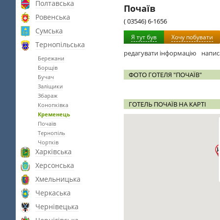
Полтавська
Почаїв
Ровенська
( 03546) 6-1656
Сумська
Я тут був
Хочу побувати
Тернопільська
редагувати інформацію
напис
Бережани
Борщів
ФОТО ГОТЕЛЯ "ПОЧАЇВ"
Бучач
Заліщики
Збараж
ГОТЕЛЬ ПОЧАЇВ НА КАРТІ
Конопківка
Кременець
Почаїв
Тернопіль
Чортків
Харківська
Херсонська
Хмельницька
Черкаська
Чернівецька