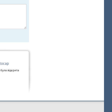
Хосар
 була відкрита