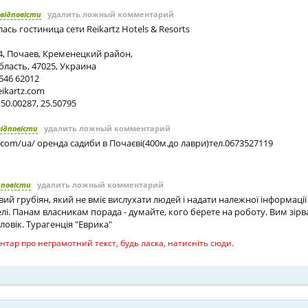
відповісти
удалить ложный комментарий
ась гостиница сети Reikartz Hotels & Resorts
 4, Почаев, Кременецкий район,
ласть, 47025, Украина
546 62012
eikartz.com
50.00287, 25.50795
відповісти
удалить ложный комментарий
h.com/ua/ оренда садиби в Почаєві(400м.до лаври)тел.0673527119
дповісти
удалить ложный комментарий
й грубіян, який не вміє вислухати людей і надати належної інформації
елі. Панам власникам порада - думайте, кого берете на роботу. Вим зірв
ловік. Турагенція "Еврика"
тар про неграмотний текст, будь ласка, натисніть сюди.