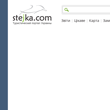
Звіти
|
Цікаве
|
Карта
|
Зам