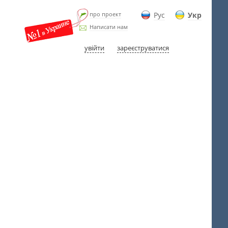
про проект
Рус
Укр
Написати нам
увійти
зареєструватися