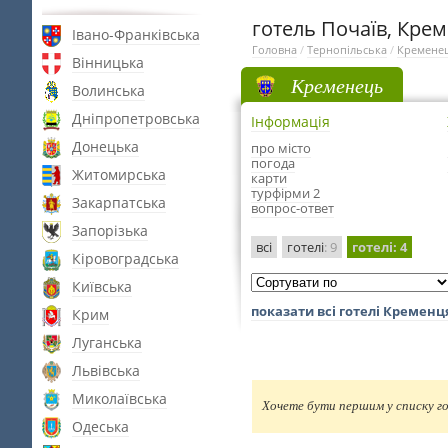
готель Почаїв, Кре
Івано-Франківська
Головна
/
Тернопільська
/
Кремене
Вінницька
Кременець
Волинська
Дніпропетровська
Інформація
Донецька
про місто
погода
Житомирська
карти
турфірми 2
Закарпатська
вопрос-ответ
Запорізька
всі
готелі
: 9
готелі
: 4
Кіровоградська
Київська
показати всі готелі Кременц
Крим
Луганська
Львівська
Миколаївська
Хочете бути першим у списку го
Одеська