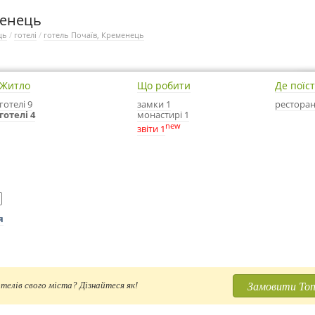
менець
ць
/
готелі
/
готель Почаїв, Кременець
Житло
Що робити
Де поїс
готелі 9
замки 1
ресторан
готелі 4
монастирі 1
new
звіти 1
я
Замовити Топ
телів свого міста? Дізнайтеся як!