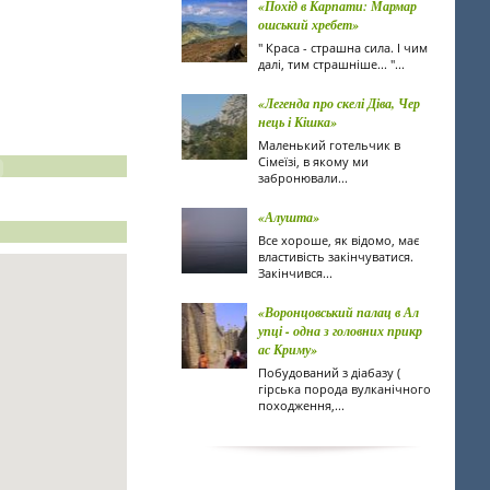
«Похід в Карпати: Мармар
ошський хребет»
" Краса - страшна сила. І чим
далі, тим страшніше... "...
«Легенда про скелі Діва, Чер
нець і Кішка»
Маленький готельчик в
Сімеїзі, в якому ми
забронювали...
«Алушта»
Все хороше, як відомо, має
властивість закінчуватися.
Закінчився...
«Воронцовський палац в Ал
упці - одна з головних прикр
ас Криму»
Побудований з діабазу (
гірська порода вулканічного
походження,...