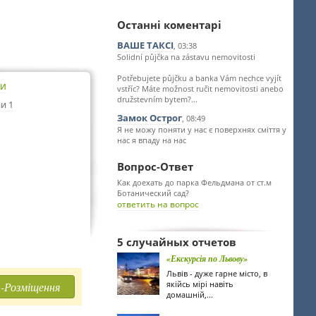
Останні коментарі
ВАШЕ ТАКСІ
, 03:38
Solidní půjčka na zástavu nemovitosti
Potřebujete půjčku a banka Vám nechce vyjít
ти
vstříc? Máte možnost ručit nemovitosti anebo
družstevním bytem?...
и 1
Замок Острог
, 08:49
Я не можу поняти у нас є поверхнях сміття у
нас я впаду на нас
Вопрос-Ответ
Как доехать до парка Фельдмана от ст.м
Ботанический сад?
ответить на вопрос
5 случайных отчетов
«Екскурсія по Львову»
Львів - дуже гарне місто, в
якійсь мірі навіть
-Розміщення
домашній,...