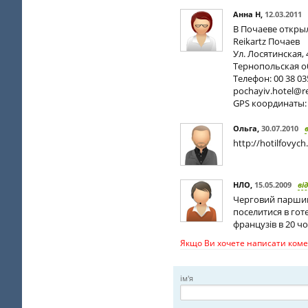
Анна Н
,
12.03.2011
В Почаеве открыл
Reikartz Почаев
Ул. Лосятинская,
Тернопольская об
Телефон: 00 38 03
pochayiv.hotel@r
GPS координаты: 
Ольга
,
30.07.2010
http://hotilfovyc
НЛО
,
15.05.2009
ві
Черговий паршиви
поселитися в гот
французів в 20 чо
Якщо Ви хочете написати комен
ім'я