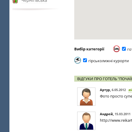
Чернігівська
Вибір категорії
го
гірськолижні курорти
ВІДГУКИ ПРО ГОТЕЛЬ "ПОЧАЇ
Артур
,
6.05.2012
ві
Фото просто супе
Андрей
,
15.03.2011
http://www.reika