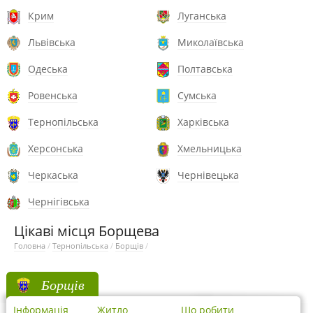
Крим
Луганська
Львівська
Миколаївська
Одеська
Полтавська
Ровенська
Сумська
Тернопільська
Харківська
Херсонська
Хмельницька
Черкаська
Чернівецька
Чернігівська
Цікаві місця Борщева
Головна
/
Тернопільська
/
Борщів
/
Борщів
Інформація
Житло
Що робити