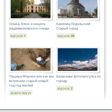
Олыка, блеск и нищета
Каменец-Подольский:
радзивилловского гнезда
Старый город
відгуків:
1
відгуків:
39
Пещера Млынки или как мы
Балаклава: фотопрогулка по
встречали старый новый
городу
год под землей
відгуків:
2
додати відгук