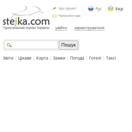
про проект
Рус
Укр
Написати нам
увійти
зареєструватися
Звіти
|
Цікаве
|
Карта
|
Замки
|
Погода
|
Готелі
|
Таксі