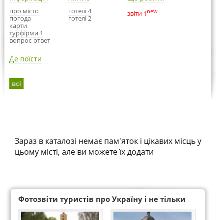
про місто
готелі 4
new
звіти 1
погода
готелі 2
карти
турфірми 1
вопрос-ответ
Де поїсти
всі
Зараз в каталозі немає пам'яток і цікавих місць у
цьому місті, але ви можете їх додати
Фотозвіти туристів про Україну і не тільки