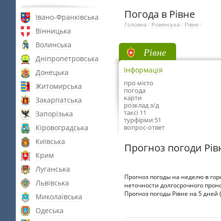
Погода в Рівне
Івано-Франківська
Головна
/
Ровенська
/
Рівне
/
Вінницька
Волинська
Рівне
Дніпропетровська
Інформація
Донецька
про місто
Житомирська
погода
карти
Закарпатська
розклад з/д
таксі 11
Запорізька
турфірми 51
Кіровоградська
вопрос-ответ
Київська
Прогноз погоди Рів
Крим
Луганська
Прогноз погоды на неделю в гор
Львівська
неточности долгосрочного проно
Прогноз погоды Рівне на 5 дней (
Миколаївська
Одеська