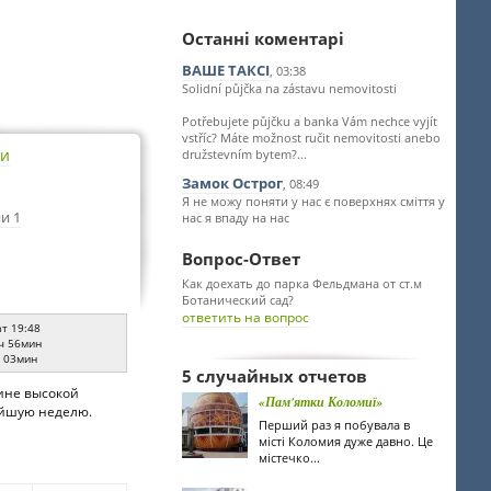
Останні коментарі
ВАШЕ ТАКСІ
, 03:38
Solidní půjčka na zástavu nemovitosti
Potřebujete půjčku a banka Vám nechce vyjít
vstříc? Máte možnost ručit nemovitosti anebo
ти
družstevním bytem?...
Замок Острог
, 08:49
Я не можу поняти у нас є поверхнях сміття у
и 1
нас я впаду на нас
Вопрос-Ответ
Как доехать до парка Фельдмана от ст.м
Ботанический сад?
ответить на вопрос
ат 19:48
ч 56мин
ч 03мин
5 случайных отчетов
чине высокой
«Пам'ятки Коломиї»
жайшую неделю.
Перший раз я побувала в
місті Коломия дуже давно. Це
містечко...