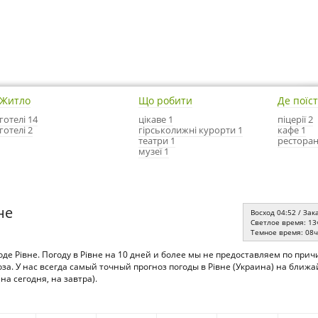
Житло
Що робити
Де поїс
готелі 14
цікаве 1
піцерії 2
готелі 2
гірськолижні курорти 1
кафе 1
театри 1
ресторан
музеї 1
не
Восход 04:52 / Зак
Светлое время: 13
Темное время: 08
оде Рівне. Погоду в Рівне на 10 дней и более мы не предоставляем по при
за. У нас всегда самый точный прогноз погоды в Рівне (Украина) на бли
на сегодня, на завтра).