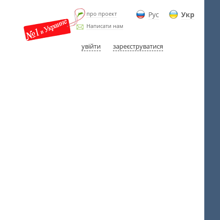
про проект
Рус
Укр
Написати нам
увійти
зареєструватися