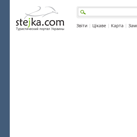
Звіти
|
Цікаве
|
Карта
|
Зам