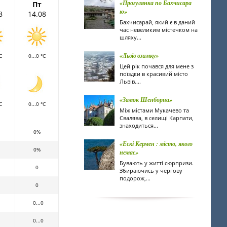
«Прогулянка по Бахчисара
Пт
ю»
8
14.08
Бахчисарай, який є в даний
час невеликим містечком на
шляху...
«Львів взимку»
C
0...0 °C
Цей рік почався для мене з
поїздки в красивий місто
Львів....
«Замок Шенборна»
C
0...0 °C
Між містами Мукачево та
Свалява, в селищі Карпати,
знаходиться...
0%
«Ескі Кермен : місто, якого
0%
немає»
Бувають у житті сюрпризи.
0
Збираючись у чергову
подорож,...
0
0...0
0...0