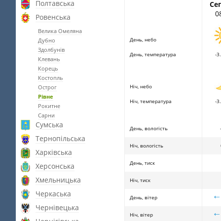
Полтавська
Се
0
Ровенська
Велика Омеляна
День, небо
Дубно
Здолбунів
День, температура
-3.
Клевань
Корець
Костопль
Ніч, небо
Острог
Рівне
Ніч, температура
-3.
Рокитне
Сарни
Сумська
День, вологість
Тернопільська
Ніч, вологість
Харківська
День, тиск
Херсонська
Хмельницька
Ніч, тиск
Черкаська
День, вітер
Чернівецька
Ніч, вітер