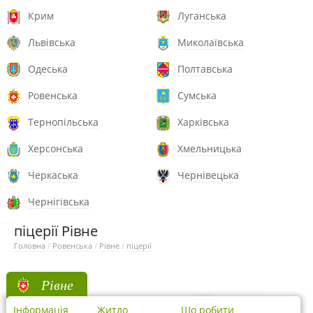
Крим
Луганська
Львівська
Миколаївська
Одеська
Полтавська
Ровенська
Сумська
Тернопільська
Харківська
Херсонська
Хмельницька
Черкаська
Чернівецька
Чернігівська
піцерії Рівне
Головна
/
Ровенська
/
Рівне
/
піцерії
Рівне
Інформація
Житло
Що робити