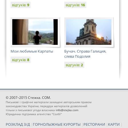
відгуків:
9
відгуків:
16
Мои любимые Карпаты
Бучач. Справа Галиция,
слева Подолия
відгуків:
8
відгуків:
2
© 2007–2015 Стежка. COM.
Письмові і графічні матеріали захищені авторським правом
законодавства України, передрук матеріалів дозволений
тільки з письмової угоди власника
info@stejka.com
Юридична підтримка агентство "Солбі"
РОЗКЛАД З/Д
|
ГОРНОЛЫЖНЫЕ КУРОРТЫ
|
РЕСТОРАНИ
|
КАРТИ
|