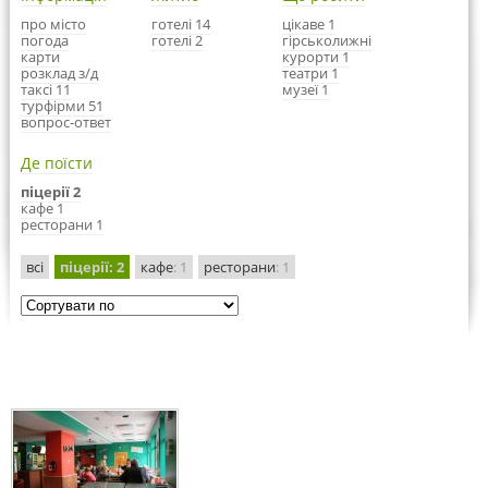
про місто
готелі 14
цікаве 1
погода
готелі 2
гірськолижні
карти
курорти 1
розклад з/д
театри 1
таксі 11
музеї 1
турфірми 51
вопрос-ответ
Де поїсти
піцерії 2
кафе 1
ресторани 1
всі
піцерії
: 2
кафе
: 1
ресторани
: 1