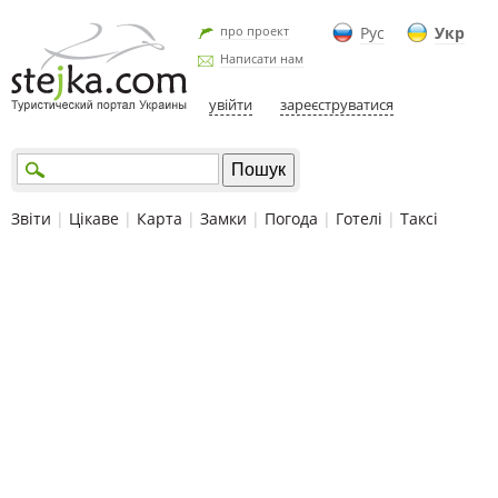
про проект
Рус
Укр
Написати нам
увійти
зареєструватися
Звіти
|
Цікаве
|
Карта
|
Замки
|
Погода
|
Готелі
|
Таксі