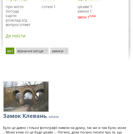
про місто
готелі 1
цікаве 1
погода
замки 1
карти
new
звіти 1
розклад з/д
вопрос-ответ
Де поїсти
всі
візначні місця
: 1
замки
: 1
Замок Клевань
, замок
Було це давно і тільки фотографії навели на думку, так ми ж там були, може
.. Може кому-то це буде цікаво ... Погано, дуже погано писати про те, що