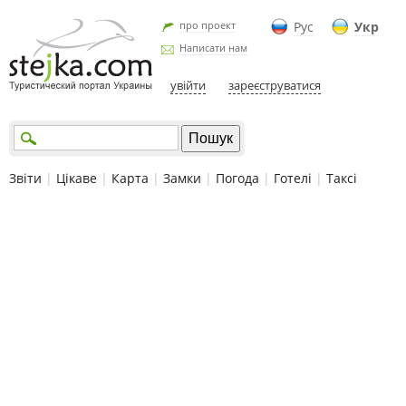
про проект
Рус
Укр
Написати нам
увійти
зареєструватися
Звіти
|
Цікаве
|
Карта
|
Замки
|
Погода
|
Готелі
|
Таксі