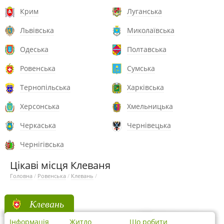
Крим
Луганська
Львівська
Миколаївська
Одеська
Полтавська
Ровенська
Сумська
Тернопільська
Харківська
Херсонська
Хмельницька
Черкаська
Чернівецька
Чернігівська
Цікаві місця Клеваня
Головна
/
Ровенська
/
Клевань
/
Клевань
Інформація
Житло
Що робити