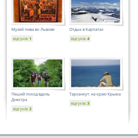
Музей пива во Львове
Отдых в Карпатах
відгуків:
1
відгуків:
4
Пеший поход вдоль
Тарханкут: на краю Крыма
Днестра
відгуків:
3
відгуків:
2