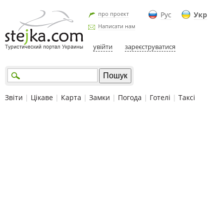
про проект
Рус
Укр
Написати нам
увійти
зареєструватися
Звіти
|
Цікаве
|
Карта
|
Замки
|
Погода
|
Готелі
|
Таксі