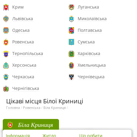
Крим
Луганська
Львівська
Миколаївська
Одеська
Полтавська
Ровенська
Сумська
Тернопільська
Харківська
Херсонська
Хмельницька
Черкаська
Чернівецька
Чернігівська
Цікаві місця Білої Криниці
Головна
/
Ровенська
/
Біла Криниця
/
Біла Криниця
Інформація
Житло
Що робити