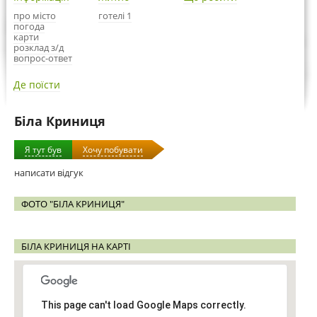
про місто
готелі 1
погода
карти
розклад з/д
вопрос-ответ
Де поїсти
Біла Криниця
Я тут був
Хочу побувати
написати відгук
ФОТО "БІЛА КРИНИЦЯ"
БІЛА КРИНИЦЯ НА КАРТІ
This page can't load Google Maps correctly.