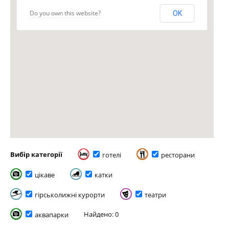
Do you own this website?
OK
Вибір категорії
готелі
ресторани
цікаве
катки
гірськолижні курорти
театри
Найдено: 0
аквапарки