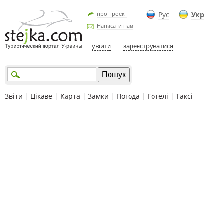
про проект
Рус
Укр
Написати нам
увійти
зареєструватися
Звіти
|
Цікаве
|
Карта
|
Замки
|
Погода
|
Готелі
|
Таксі