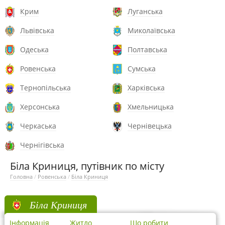
Крим
Луганська
Львівська
Миколаївська
Одеська
Полтавська
Ровенська
Сумська
Тернопільська
Харківська
Херсонська
Хмельницька
Черкаська
Чернівецька
Чернігівська
Біла Криниця, путівник по місту
Головна
/
Ровенська
/
Біла Криниця
Біла Криниця
Інформація
Житло
Що робити