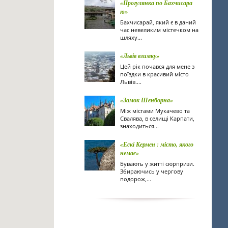
«Прогулянка по Бахчисара
ю»
Бахчисарай, який є в даний
час невеликим містечком на
шляху...
«Львів взимку»
Цей рік почався для мене з
поїздки в красивий місто
Львів....
«Замок Шенборна»
Між містами Мукачево та
Свалява, в селищі Карпати,
знаходиться...
«Ескі Кермен : місто, якого
немає»
Бувають у житті сюрпризи.
Збираючись у чергову
подорож,...