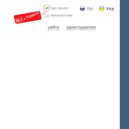
про проект
Рус
Укр
Написати нам
увійти
зареєструватися