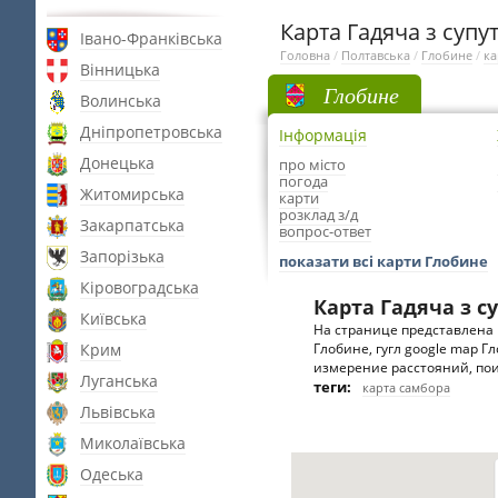
Карта Гадяча з супу
Івано-Франківська
Головна
/
Полтавська
/
Глобине
/
ка
Вінницька
Глобине
Волинська
Дніпропетровська
Інформація
Донецька
про місто
погода
Житомирська
карти
розклад з/д
Закарпатська
вопрос-ответ
Запорізька
показати всі карти Глобине
Кіровоградська
Карта Гадяча з с
Київська
На странице представлена 
Крим
Глобине, гугл google map Г
измерение расстояний, пои
Луганська
теги:
карта самбора
Львівська
Миколаївська
Одеська