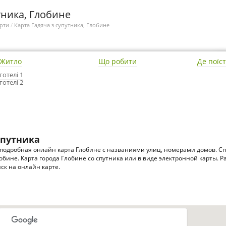
тника, Глобине
рти
/
Карта Гадяча з супутника, Глобине
Житло
Що робити
Де поїс
готелі 1
готелі 2
упутника
подробная онлайн карта Глобине с названиями улиц, номерами домов. Сп
лобине. Карта города Глобине со спутника или в виде электронной карты. 
ск на онлайн карте.