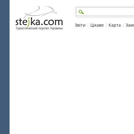
Звіти
|
Цікаве
|
Карта
|
Зам