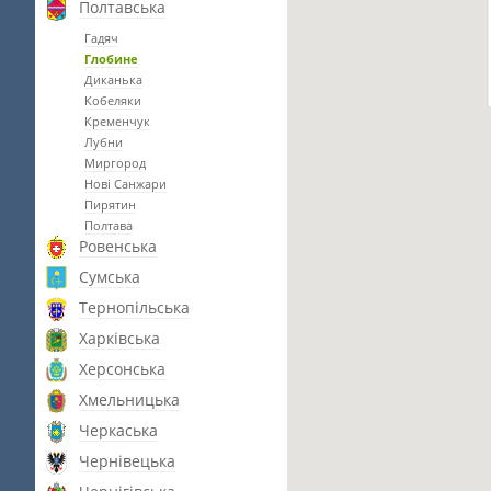
Полтавська
Гадяч
Глобине
Диканька
Кобеляки
Кременчук
Лубни
Миргород
Нові Санжари
Пирятин
Полтава
Ровенська
Сумська
Тернопільська
Харківська
Херсонська
Хмельницька
Черкаська
Чернівецька