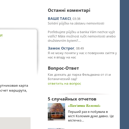
Останні коментарі
ВАШЕ ТАКСІ
, 03:38
Solidní půjčka na zástavu nemovitosti
Potřebujete půjčku a banka Vám nechce vyjít
ти
vstříc? Máte možnost ručit nemovitosti anebo
družstevním bytem?...
Замок Острог
, 08:49
Я не можу поняти у нас є поверхнях сміття у
нас я впаду на нас
Вопрос-Ответ
Как доехать до парка Фельдмана от ст.м
Ботанический сад?
ответить на вопрос
утниковая карта
Расчет маршрута,
5 случайных отчетов
«Пам'ятки Коломиї»
Перший раз я побувала в
місті Коломия дуже давно. Це
містечко...