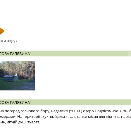
ати відгук
СОВА ГАЛЯВИНА"
СОВА ГАЛЯВИНА"
а посеред соснового бору, недалеко (500 м ) озеро Подпісочное. Літні
омерами. На території : кухня, їдальня, альтанки місця для пікніків, пар
, літній душ, туалет.