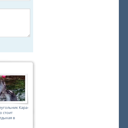
еугольник Кара-
о стоит
тдыхая в