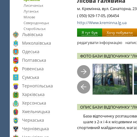
Лісова галявина
Лисичанськ
м. Кремінна, вул. Санаторна, 23
Луганськ
( 050) 929-17-05, (06454
Мілове
http://Www.kreminna.lg.ua
Сєверодонецьк
Старобільськ
Я тут був
Хочу побувати
Львівська
редагувати інформацію
напис
Миколаївська
Одеська
ФОТО БАЗИ ВІДПОЧИНКУ "ЛІ
Полтавська
Ровенська
Сумська
Тернопільська
Харківська
Херсонська
ОПИС БАЗИ ВІДПОЧИНКУ "ЛІ
Хмельницька
База відпочинку розташован
Черкаська
шале з 2-х і 4-х місцевими н
спортивний майданчики, магазин
Чернівецька