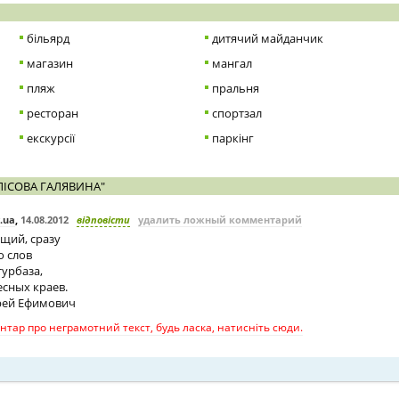
більярд
дитячий майданчик
магазин
мангал
пляж
пральня
ресторан
спортзал
екскурсії
паркінг
ЛІСОВА ГАЛЯВИНА"
.ua
,
14.08.2012
відповісти
удалить ложный комментарий
щий, сразу
о слов
турбаза,
сных краев.
рей Ефимович
тар про неграмотний текст, будь ласка, натисніть сюди.