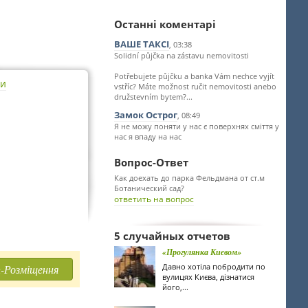
Останні коментарі
ВАШЕ ТАКСІ
, 03:38
Solidní půjčka na zástavu nemovitosti
Potřebujete půjčku a banka Vám nechce vyjít
ти
vstříc? Máte možnost ručit nemovitosti anebo
družstevním bytem?...
Замок Острог
, 08:49
Я не можу поняти у нас є поверхнях сміття у
нас я впаду на нас
Вопрос-Ответ
Как доехать до парка Фельдмана от ст.м
Ботанический сад?
ответить на вопрос
5 случайных отчетов
«Прогулянка Києвом»
Давно хотіла побродити по
-Розміщення
вулицях Києва, дізнатися
його,...