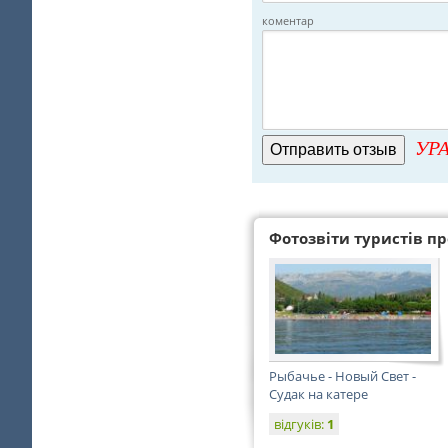
коментар
УРА
Фотозвіти туристів про
Рыбачье - Новый Свет -
Судак на катере
відгуків:
1