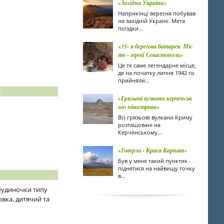
«Західна Україна»
Наприкінці вересня побував
на західній Україні. Мета
поїздки...
«35- я берегова батарея. Міс
то - герой Севастополь»
Це те саме легендарне місце,
де на початку липня 1942 го
прийняли...
«Грязьові вулкани керченськ
ого півострова»
Всі грязьові вулкани Криму
розташовані на
Керченському...
«Говерла - Краса Карпат»
Був у мене такий пунктик -
піднятися на найвищу точку
в...
 будиночки типу
ковка, дитячий та