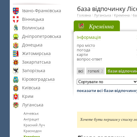
база відпочинку Лі
Івано-Франківська
Головна
/
Луганська
/
Кремінна
/
ба
Вінницька
Кремінна
Волинська
Дніпропетровська
Інформація
Донецька
про місто
погода
Житомирська
карти
вопрос-ответ
Закарпатська
Запорізька
всі
готелі
: 2
бази відпочи
Кіровоградська
Київська
показати всі бази відпочинк
Крим
Луганська
Алчевськ
Антрацит
Хочете бути першим у списку го
Красний Луч
Краснодон
Кремінна