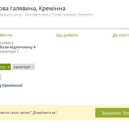
сова галявина, Кремінна
зи відпочинку
/
база відпочинку Лісова галявина, Кремінна
Житло
Що робити
Де поїс
готелі 2
бази відпочинку 4
санаторії 1
нку
: 4
санаторії
: 1
у Кремінної
Замовити Топ
телів свого міста? Дізнайтеся як!