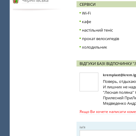
Чернігівська
СЕРВІСИ
Wi-Fi
кафе
настільний теніс
прокат велосипедів
холодильник
ВІДГУКИ БАЗІ ВІДПОЧИНКУ "
kremplast@krem.lg
Поверь, отдыхаю
И лишних не над
"Лесная поляна" 
Прилесней ПриЛе
Медведенко Анд
Якщо Ви хочете написати комен
ім'я