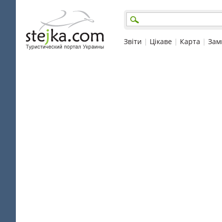
Звіти
|
Цікаве
|
Карта
|
Зам