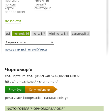
про місто
готелі 16
погода
готелі 7
карти
санаторії 2
вопрос-ответ
Де поїсти
всі
готелі
: 16
готелі
: 7
міні-готелі
: 1
санаторії
: 2
показати всі готелі Утеса
Чорномор'я
сел. Партеніт ; тел. : (0652) 248-573, ( 06560) 4-68-63
http://home.cris.net/ ~ chernomor /
Я тут був
Хочу побувати
редагувати інформацію
написати відгук
ФОТО ГОТЕЛЯ "ЧОРНОМОР&APOS;Я"