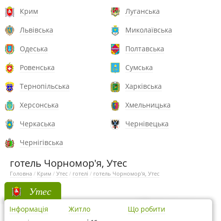
Крим
Луганська
Львівська
Миколаївська
Одеська
Полтавська
Ровенська
Сумська
Тернопільська
Харківська
Херсонська
Хмельницька
Черкаська
Чернівецька
Чернігівська
готель Чорномор'я, Утес
Головна
/
Крим
/
Утес
/
готелі
/
готель Чорномор'я, Утес
Утес
Інформація
Житло
Що робити