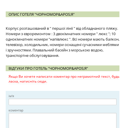
ОПИС ГОТЕЛЯ "ЧОРНОМОР&APOS;Я"
Корпус розташований в " першої лінії " від обладнаного пляжу.
Номери з євроремонтом : 3 двокімнатних номери " люкс "; 10
однокімнатних номери "напівлюкс ". Всі номери мають балкон,
телевізор, холодильник, номери оснащені сучасними меблями
і зручностями. Плавальний басейн з морською водою,
транспортне обслуговування.
ВІДГУКИ ПРО ГОТЕЛЬ "ЧОРНОМОР&APOS;Я"
Якщо Ви хочете написати коментар про неграмотний текст, будь
ласка, натисніть сюди.
ім'я
коментар