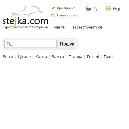
про проект
Рус
Укр
Написати нам
увійти
зареєструватися
Звіти
|
Цікаве
|
Карта
|
Замки
|
Погода
|
Готелі
|
Таксі