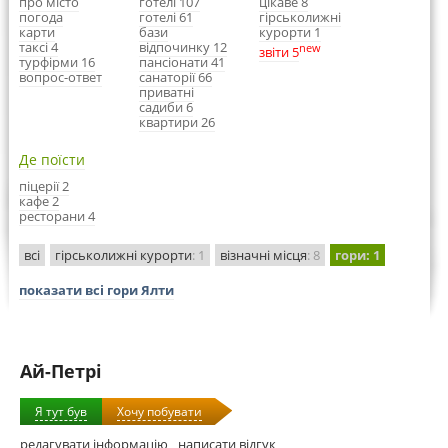
про місто
готелі 107
цікаве 8
погода
готелі 61
гірськолижні
карти
бази
курорти 1
таксі 4
відпочинку 12
new
звіти 5
турфірми 16
пансіонати 41
вопрос-ответ
санаторії 66
приватні
садиби 6
квартири 26
Де поїсти
піцерії 2
кафе 2
ресторани 4
всі
гірськолижні курорти
: 1
візначні місця
: 8
гори
: 1
показати всі гори Ялти
Ай-Петрі
Я тут був
Хочу побувати
редагувати інформацію
написати відгук