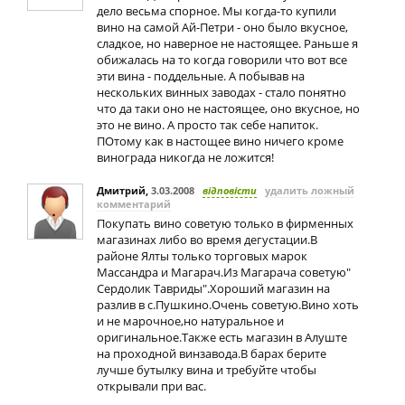
дело весьма спорное. Мы когда-то купили
вино на самой Ай-Петри - оно было вкусное,
сладкое, но наверное не настоящее. Раньше я
обижалась на то когда говорили что вот все
эти вина - поддельные. А побывав на
нескольких винных заводах - стало понятно
что да таки оно не настоящее, оно вкусное, но
это не вино. А просто так себе напиток.
ПОтому как в настощее вино ничего кроме
винограда никогда не ложится!
Дмитрий
,
3.03.2008
відповісти
удалить ложный
комментарий
Покупать вино советую только в фирменных
магазинах либо во время дегустации.В
районе Ялты только торговых марок
Массандра и Магарач.Из Магарача советую"
Сердолик Тавриды".Хороший магазин на
разлив в с.Пушкино.Очень советую.Вино хоть
и не марочное,но натуральное и
оригинальное.Также есть магазин в Алуште
на проходной винзавода.В барах берите
лучше бутылку вина и требуйте чтобы
открывали при вас.