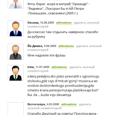
Ялта, берег, море в метреВ "Ореанде" -
"бедняки"...Покорил бы я АЙ-Петри
-Помешали...сквозняки (2005 г.)
Оксана
,
15.08.2009
відповісти
удалить ложный
комментарий
Да классно там отдыхать наверное, спасибо
за рубрику
Йа Димко
,
9.08.2009
відповісти
удалить ложный
комментарий
Мне надоели эти фразы
irina
,
11.07.2009
відповісти
удалить ложный
комментарий
o4enj pe4aljno,4to plato prevratili v ogromnuju
stolovku,gde vsjo d?mit,eti gorq? musora,a wc
voobze doistori4eskogo proishozdenija,gde
vmesto krana perevjornutaja plastikovaja but?
lka. da ....kuda vsjo devaetsja
Волчезавра
,
4.03.2008
відповісти
удалить
ложный комментарий
Спасибо Дмитрий за советы! Покупка вина -