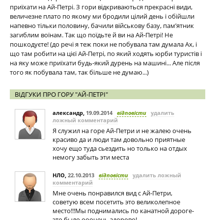
приїхати на Ай-Петрі. З гори відкриваються прекрасні види,
величезне плато по якому ми бродили цілий день і обійшли
напевно тільки половину, бачили військову базу, пам’ятник
загиблим воїнам. Так що поїдьте й ви на Ай-Петрі! Не
пошкодуєте! (до речі я теж поки не побувала там думала Ах, і
що там робити на цієї Ай-Петрі, по який ходять юрби туристів і
на яку може приїхати будь-який дурень на машині... Але після
того як побувала там, так більше не думаю...)
ВІДГУКИ ПРО ГОРУ "АЙ-ПЕТРІ"
александр
,
19.09.2014
відповісти
удалить
ложный комментарий
Я служил на горе Ай-Петри и не жалею очень
красиво да и люди там довольно приятные
хочу ещо туда сьездить но только на отдых
немогу забыть эти места
НЛО
,
22.10.2013
відповісти
удалить ложный
комментарий
Мне очень понравился вид с Ай-Петри,
советую всем посетить это великолепное
место!!!Мы поднимались по канатной дороге-
это было ооочень здорово!