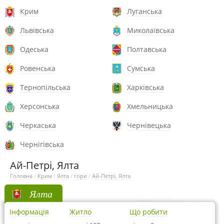
Крим
Луганська
Львівська
Миколаївська
Одеська
Полтавська
Ровенська
Сумська
Тернопільська
Харківська
Херсонська
Хмельницька
Черкаська
Чернівецька
Чернігівська
Ай-Петрі, Ялта
Головна
/
Крим
/
Ялта
/
гори
/
Ай-Петрі, Ялта
Ялта
Інформація
Житло
Що робити