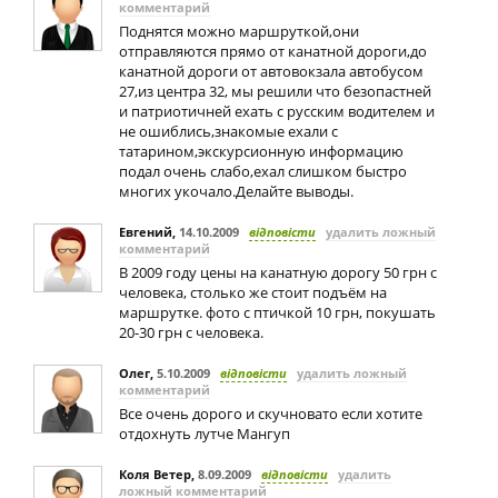
комментарий
Поднятся можно маршруткой,они
отправляются прямо от канатной дороги,до
канатной дороги от автовокзала автобусом
27,из центра 32, мы решили что безопастней
и патриотичней ехать с русским водителем и
не ошиблись,знакомые ехали с
татарином,экскурсионную информацию
подал очень слабо,ехал слишком быстро
многих укочало.Делайте выводы.
Евгений
,
14.10.2009
відповісти
удалить ложный
комментарий
В 2009 году цены на канатную дорогу 50 грн с
человека, столько же стоит подъём на
маршрутке. фото с птичкой 10 грн, покушать
20-30 грн с человека.
Олег
,
5.10.2009
відповісти
удалить ложный
комментарий
Все очень дорого и скучновато если хотите
отдохнуть лутче Мангуп
Коля Ветер
,
8.09.2009
відповісти
удалить
ложный комментарий