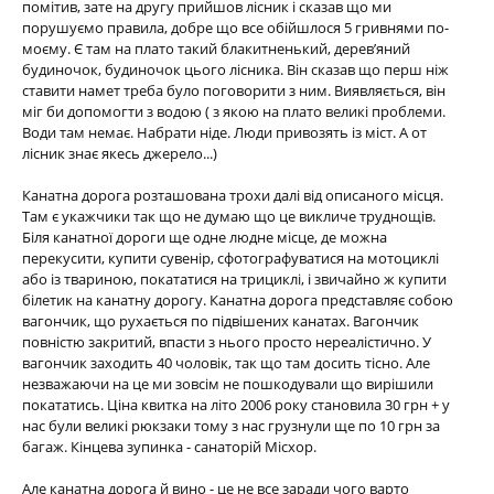
помітив, зате на другу прийшов лісник і сказав що ми
порушуємо правила, добре що все обійшлося 5 гривнями по-
моєму. Є там на плато такий блакитненький, дерев’яний
будиночок, будиночок цього лісника. Він сказав що перш ніж
ставити намет треба було поговорити з ним. Виявляється, він
міг би допомогти з водою ( з якою на плато великі проблеми.
Води там немає. Набрати ніде. Люди привозять із міст. А от
лісник знає якесь джерело...)
Канатна дорога розташована трохи далі від описаного місця.
Там є укажчики так що не думаю що це викличе труднощів.
Біля канатної дороги ще одне людне місце, де можна
перекусити, купити сувенір, сфотографуватися на мотоциклі
або із твариною, покататися на трициклі, і звичайно ж купити
білетик на канатну дорогу. Канатна дорога представляє собою
вагончик, що рухається по підвішених канатах. Вагончик
повністю закритий, впасти з нього просто нереалістично. У
вагончик заходить 40 чоловік, так що там досить тісно. Але
незважаючи на це ми зовсім не пошкодували що вирішили
покататись. Ціна квитка на літо 2006 року становила 30 грн + у
нас були великі рюкзаки тому з нас грузнули ще по 10 грн за
багаж. Кінцева зупинка - санаторій Місхор.
Але канатна дорога й вино - це не все заради чого варто