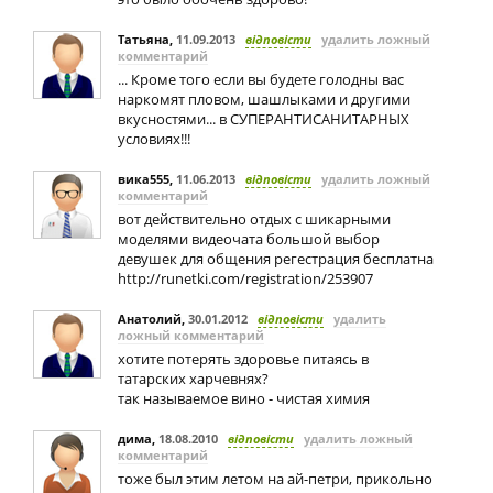
Татьяна
,
11.09.2013
відповісти
удалить ложный
комментарий
... Кроме того если вы будете голодны вас
наркомят пловом, шашлыками и другими
вкусностями... в СУПЕРАНТИСАНИТАРНЫХ
условиях!!!
вика555
,
11.06.2013
відповісти
удалить ложный
комментарий
вот действительно отдых с шикарными
моделями видеочата большой выбор
девушек для общения регестрация бесплатна
http://runetki.com/registration/253907
Анатолий
,
30.01.2012
відповісти
удалить
ложный комментарий
хотите потерять здоровье питаясь в
татарских харчевнях?
так называемое вино - чистая химия
дима
,
18.08.2010
відповісти
удалить ложный
комментарий
тоже был этим летом на aй-петри, прикольно