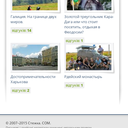
Галиция. На границе двух
Золотой треугольник Кара-
миров.
Дага или что стоит
посетить, отдыхая в
відгуків:
14
Феодосии?
відгуків:
1
Достопримечательности
Рдейский монастырь
Харькова
відгуків:
1
відгуків:
2
© 2007–2015 Стежка. COM.
Письмові і графічні матеріали захищені авторським правом