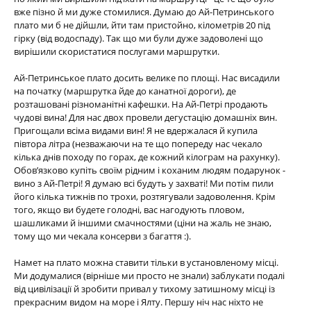
вже пізно й ми дуже стомилися. Думаю до Ай-Петринського
плато ми б не дійшли, йти там пристойно, кілометрів 20 під
гірку (від водоспаду). Так що ми були дуже задоволені що
вирішили скористатися послугами маршрутки.
Ай-Петринськое плато досить велике по площі. Нас висадили
на початку (маршрутка йде до канатної дороги), де
розташовані різноманітні кафешки. На Ай-Петрі продають
чудові вина! Для нас двох провели дегустацію домашніх вин.
Пригощали всіма видами вин! Я не вдержалася й купила
півтора літра (незважаючи на те що попереду нас чекало
кілька днів походу по горах, де кожний кілограм на рахунку).
Обов’язково купіть своїм рідним і коханим людям подарунок -
вино з Ай-Петрі! Я думаю всі будуть у захваті! Ми потім пили
його кілька тижнів по трохи, розтягували задоволення. Крім
того, якщо ви будете голодні, вас нагодують пловом,
шашликами й іншими смачностями (ціни на жаль не знаю,
тому що ми чекала консерви з багаття :).
Намет на плато можна ставити тільки в установленому місці.
Ми додумалися (вірніше ми просто не знали) заблукати подалі
від цивілізації й зробити привал у тихому затишному місці із
прекрасним видом на море і Ялту. Першу ніч нас ніхто не