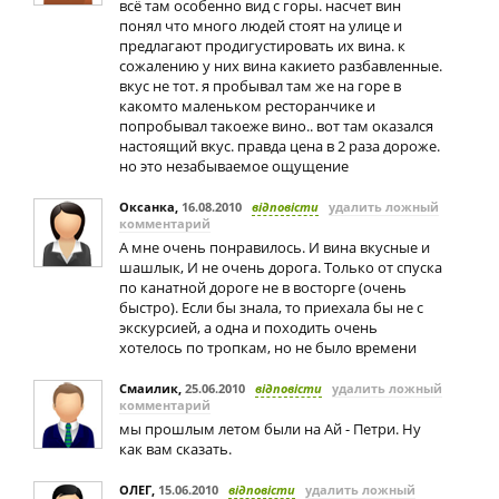
всё там особенно вид с горы. насчет вин
понял что много людей стоят на улице и
предлагают продигустировать их вина. к
сожалению у них вина какието разбавленные.
вкус не тот. я пробывал там же на горе в
какомто маленьком ресторанчике и
попробывал такоеже вино.. вот там оказался
настоящий вкус. правда цена в 2 раза дороже.
но это незабываемое ощущение
Оксанка
,
16.08.2010
відповісти
удалить ложный
комментарий
А мне очень понравилось. И вина вкусные и
шашлык, И не очень дорога. Только от спуска
по канатной дороге не в восторге (очень
быстро). Если бы знала, то приехала бы не с
экскурсией, а одна и походить очень
хотелось по тропкам, но не было времени
Смаилик
,
25.06.2010
відповісти
удалить ложный
комментарий
мы прошлым летом были на Ай - Петри. Ну
как вам сказать.
ОЛЕГ
,
15.06.2010
відповісти
удалить ложный