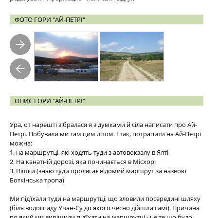
ФОТО ГОРИ "АЙ-ПЕТРІ"
ОПИС ГОРИ "АЙ-ПЕТРІ"
Ура, от нарешті зібралася я з думками й сіла написати про Ай-
Петрі. Побували ми там цим літом. І так, потрапити на Ай-Петрі
можна:
1. на маршрутці, які ходять туди з автовокзалу в Ялті
2. На канатній дорозі, яка починається в Місхорі
3. Пішки (знаю туди пролягає відомий маршрут за назвою
Боткінська тропа)
Ми під’їхали туди на маршрутці, що зловили посередині шляху
(біля водоспаду Учан-Су до якого чесно дійшли самі). Причина
по який ми вирішили під’їхати на маршрутці - це те що було