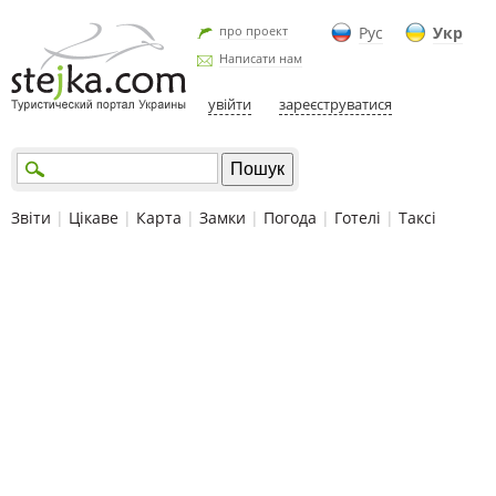
про проект
Рус
Укр
Написати нам
увійти
зареєструватися
Звіти
|
Цікаве
|
Карта
|
Замки
|
Погода
|
Готелі
|
Таксі