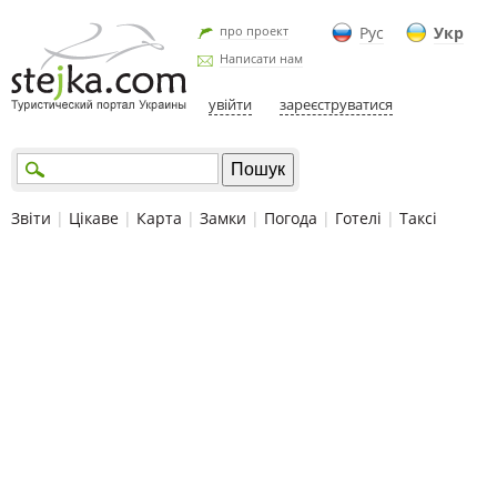
про проект
Рус
Укр
Написати нам
увійти
зареєструватися
Звіти
|
Цікаве
|
Карта
|
Замки
|
Погода
|
Готелі
|
Таксі