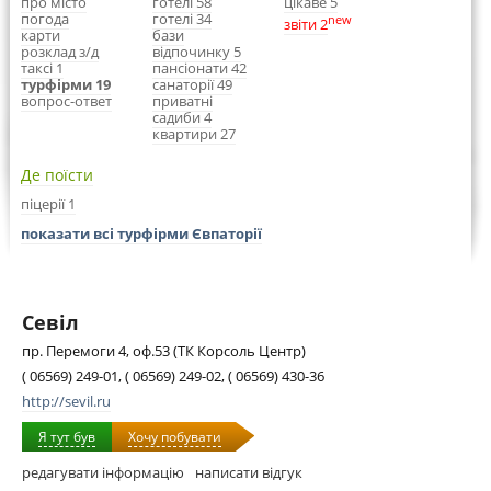
про місто
готелі 58
цікаве 5
погода
готелі 34
new
звіти 2
карти
бази
розклад з/д
відпочинку 5
таксі 1
пансіонати 42
турфірми 19
санаторії 49
вопрос-ответ
приватні
садиби 4
квартири 27
Де поїсти
піцерії 1
показати всі турфірми Євпаторії
Севіл
пр. Перемоги 4, оф.53 (ТК Корсоль Центр)
( 06569) 249-01, ( 06569) 249-02, ( 06569) 430-36
http://sevil.ru
Я тут був
Хочу побувати
редагувати інформацію
написати відгук