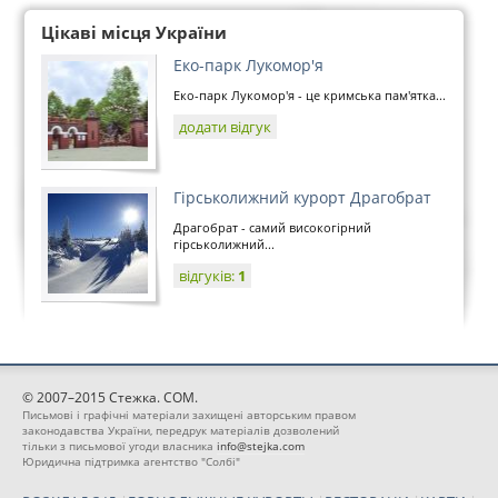
Цікаві місця України
Еко-парк Лукомор'я
Еко-парк Лукомор'я - це кримська пам'ятка...
додати відгук
Гірськолижний курорт Драгобрат
Драгобрат - самий високогірний
гірськолижний...
відгуків:
1
© 2007–2015 Стежка. COM.
Письмові і графічні матеріали захищені авторським правом
законодавства України, передрук матеріалів дозволений
тільки з письмової угоди власника
info@stejka.com
Юридична підтримка агентство "Солбі"