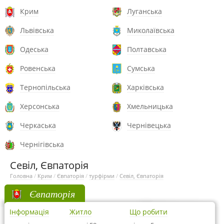
Крим
Луганська
Львівська
Миколаївська
Одеська
Полтавська
Ровенська
Сумська
Тернопільська
Харківська
Херсонська
Хмельницька
Черкаська
Чернівецька
Чернігівська
Севіл, Євпаторія
Головна
/
Крим
/
Євпаторія
/
турфірми
/
Севіл, Євпаторія
Євпаторія
Інформація
Житло
Що робити