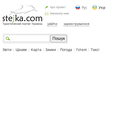
про проект
Рус
Укр
Написати нам
увійти
зареєструватися
Звіти
|
Цікаве
|
Карта
|
Замки
|
Погода
|
Готелі
|
Таксі