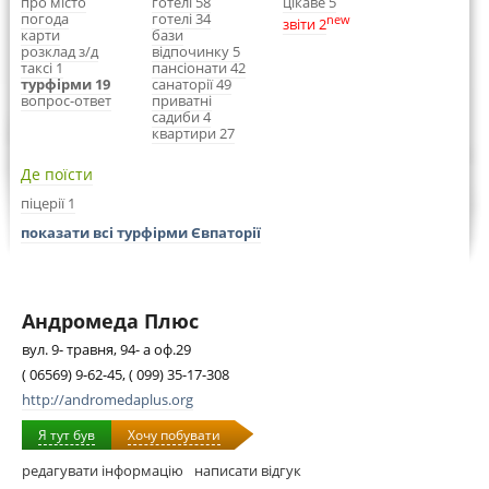
про місто
готелі 58
цікаве 5
погода
готелі 34
new
звіти 2
карти
бази
розклад з/д
відпочинку 5
таксі 1
пансіонати 42
турфірми 19
санаторії 49
вопрос-ответ
приватні
садиби 4
квартири 27
Де поїсти
піцерії 1
показати всі турфірми Євпаторії
Андромеда Плюс
вул. 9- травня, 94- а оф.29
( 06569) 9-62-45, ( 099) 35-17-308
http://andromedaplus.org
Я тут був
Хочу побувати
редагувати інформацію
написати відгук