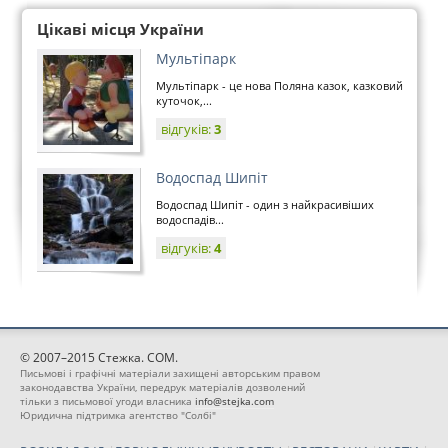
Цікаві місця України
Мультіпарк
Мультіпарк - це нова Поляна казок, казковий
куточок,...
відгуків:
3
Водоспад Шипіт
Водоспад Шипіт - один з найкрасивіших
водоспадів...
відгуків:
4
© 2007–2015 Стежка. COM.
Письмові і графічні матеріали захищені авторським правом
законодавства України, передрук матеріалів дозволений
тільки з письмової угоди власника
info@stejka.com
Юридична підтримка агентство "Солбі"