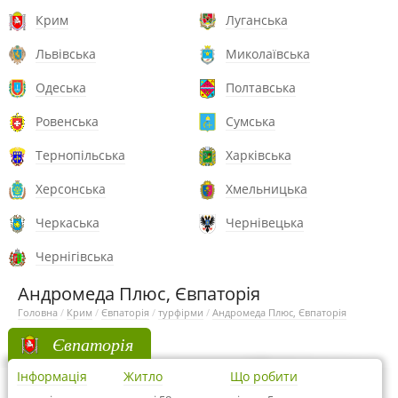
Крим
Луганська
Львівська
Миколаївська
Одеська
Полтавська
Ровенська
Сумська
Тернопільська
Харківська
Херсонська
Хмельницька
Черкаська
Чернівецька
Чернігівська
Андромеда Плюс, Євпаторія
Головна
/
Крим
/
Євпаторія
/
турфірми
/
Андромеда Плюс, Євпаторія
Євпаторія
Інформація
Житло
Що робити