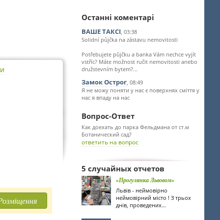
Останні коментарі
ВАШЕ ТАКСІ
, 03:38
Solidní půjčka na zástavu nemovitosti
Potřebujete půjčku a banka Vám nechce vyjít
vstříc? Máte možnost ručit nemovitosti anebo
ти
družstevním bytem?...
Замок Острог
, 08:49
Я не можу поняти у нас є поверхнях сміття у
нас я впаду на нас
Вопрос-Ответ
Как доехать до парка Фельдмана от ст.м
Ботанический сад?
ответить на вопрос
5 случайных отчетов
«Прогулянка Львовом»
Львів - неймовірно
неймовірний місто ! З трьох
Розміщення
днів, проведених...