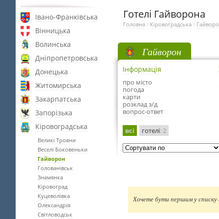
Готелі Гайворона
Івано-Франківська
Головна
/
Кіровоградська
/
Гайвор
Вінницька
Волинська
Гайворон
Дніпропетровська
Інформація
Донецька
про місто
Житомирська
погода
карти
Закарпатська
розклад з/д
вопрос-ответ
Запорізька
Кіровоградська
всі
готелі
: 2
Великі Трояни
Веселі Боковеньки
Гайворон
Голованівськ
Знамянка
Кіровоград
Куцеволівка
Хочете бути першим у списку г
Олександрія
Світловодськ