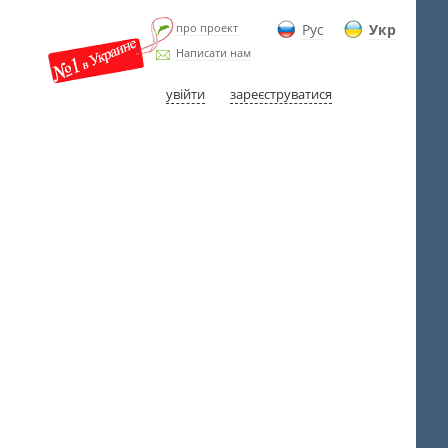
про проект
Рус
Укр
Написати нам
увійти
зареєструватися