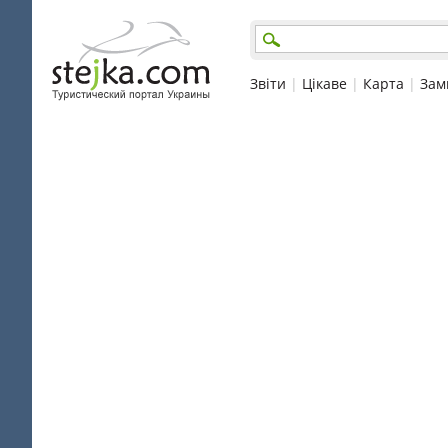
Звіти
|
Цікаве
|
Карта
|
Зам