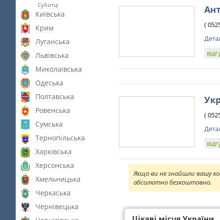
Суботці
Ан
Київська
( 052
Крим
Дета
Луганська
відг
Львівська
Миколаївська
Одеська
Полтавська
Укр
Ровенська
( 052
Сумська
Дета
Тернопільська
відг
Харківська
Херсонська
Якщо ви не знайшли вашу ко
Хмельницька
абсолютно безкоштовно.
Черкаська
Чернівецька
Цікаві місця України