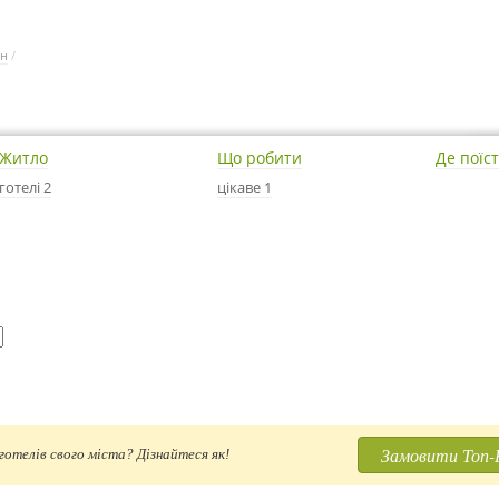
он
/
Житло
Що робити
Де поїс
готелі 2
цікаве 1
Замовити Топ-
отелів свого міста? Дізнайтеся як!