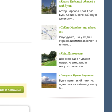
«Храми Київської області в
селі Буки»
Автор Варвара Крот Село
Буки Сквирського району в
далекому...
«Східна Україна - що цікаво
го»
Існує думка, що у східній
Україні дивитися абсолютно
нічого....
«Київ. Динозаври»
Цієї осені Київ піддався
нашестю динозаврів,
могутніх велетнів,...
«Говерла - Краса Карпат»
Був у мене такий пунктик -
піднятися на найвищу точку
в...