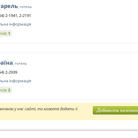
тарель
, готель
54) 2-1941, 2-2191
льна інформація
уків:
1
аїна
, готель
54) 2-2939
льна інформація
уків:
2
мпанію у нас сайті, то можете додати її