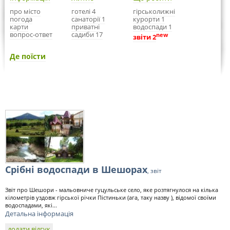
про місто
готелі 4
гірськолижні
погода
санаторії 1
курорти 1
карти
приватні
водоспади 1
вопрос-ответ
садиби 17
new
звіти 2
Де поїсти
Срібні водоспади в Шешорах
, звіт
Звіт про Шешори - мальовниче гуцульське село, яке розтягнулося на кілька
кілометрів уздовж гірської річки Пістиньки (ага, таку назву ), відомої своїми
водоспадами, які...
Детальна інформація
додати відгук