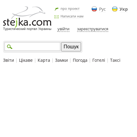
про проект
Рус
Укр
Написати нам
увійти
зареєструватися
Звіти
|
Цікаве
|
Карта
|
Замки
|
Погода
|
Готелі
|
Таксі