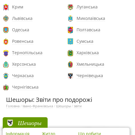
Крим
Луганська
Львівська
Миколаївська
Одеська
Полтавська
Ровенська
Сумська
Тернопільська
Харківська
Херсонська
Хмельницька
Черкаська
Чернівецька
Чернігівська
Шешоры: Звіти про подорожі
Головна
/
Івано-Франківська
/
Шешоры
/
звіти
Шешоры
Інформація
Житло
Що робити