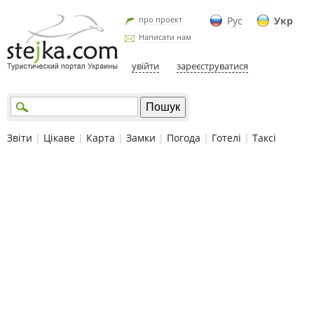
про проект
Рус
Укр
Написати нам
увійти
зареєструватися
Звіти
|
Цікаве
|
Карта
|
Замки
|
Погода
|
Готелі
|
Таксі