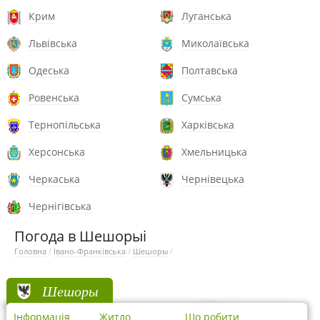
Крим
Луганська
Львівська
Миколаївська
Одеська
Полтавська
Ровенська
Сумська
Тернопільська
Харківська
Херсонська
Хмельницька
Черкаська
Чернівецька
Чернігівська
Погода в Шешорыі
Головна
/
Івано-Франківська
/
Шешоры
/
Шешоры
Інформація
Житло
Що робити