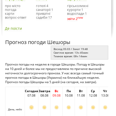
про місто
готелі 4
гірськолижні
погода
санаторії 1
курорти 1
карти
приватні
водоспади 1
вопрос-ответ
садиби 17
new
звіти 2
Де поїсти
Прогноз погоди Шешоры
Восход 05:03 / Закат 19:48
Светлое время: 13ч 45мин
Темное время: 08ч 14мин
Прогноз погоды на неделю в городе Шешоры. Погоду в Шешоры
на 10 дней и более мы не предоставляем по причине высокой
неточности долгосрочного проноза. У нас всегда самый точный
прогноз погоды в Шешоры (Украина) на ближайшую неделю.
Прогноз погоды Шешоры на 5 дней (на сегодня, на завтра).
Сегодня
Завтра
Вс
Пн
Вт
Ср
Чт
07.08
08.08
09.08
10.08
11.08
12.08
13.08
День, небо