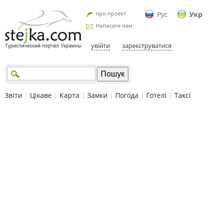
про проект
Рус
Укр
Написати нам
увійти
зареєструватися
Звіти
|
Цікаве
|
Карта
|
Замки
|
Погода
|
Готелі
|
Таксі