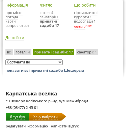
Інформація
Житло
Що робити
про місто
готелі 4
гірськолижні
погода
санаторії 1
курорти 1
карти
приватні
водоспади 1
вопрос-ответ
садиби 17
new
звіти 2
Де поїсти
всі
готелі
: 4
приватні садиби
: 17
санаторії
: 1
показати всі приватні садиби Шешорыа
Карпатська вселка
с. Шешори Косівського р -ну, вул. Межиброди
+38 (03477) 2-45-01
Я тут був
Хочу побувати
редагувати інформацію
написати відгук