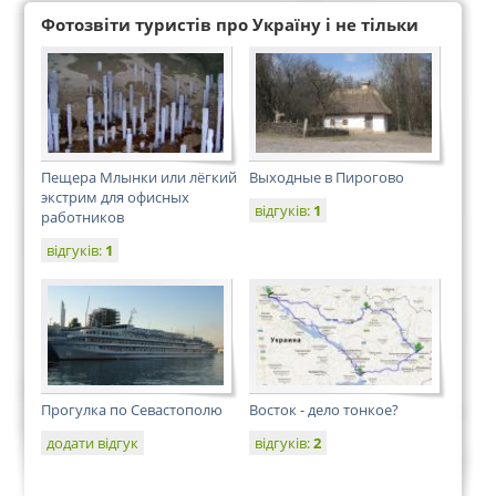
Фотозвіти туристів про Україну і не тільки
Пещера Млынки или лёгкий
Выходные в Пирогово
экстрим для офисных
відгуків:
1
работников
відгуків:
1
Прогулка по Севастополю
Восток - дело тонкое?
додати відгук
відгуків:
2