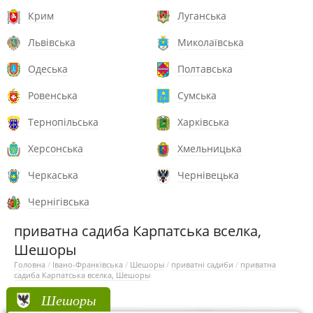
Крим
Луганська
Львівська
Миколаївська
Одеська
Полтавська
Ровенська
Сумська
Тернопільська
Харківська
Херсонська
Хмельницька
Черкаська
Чернівецька
Чернігівська
приватна садиба Карпатська вселка,
Шешоры
Головна
/
Івано-Франківська
/
Шешоры
/
приватні садиби
/
приватна
садиба Карпатська вселка, Шешоры
Шешоры