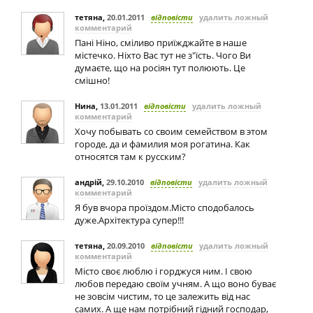
тетяна
,
20.01.2011
відповісти
удалить ложный
комментарий
Пані Ніно, сміливо приїжджайте в наше
містечко. Ніхто Вас тут не з"їсть. Чого Ви
думаєте, що на росіян тут полюють. Це
смішно!
Нина
,
13.01.2011
відповісти
удалить ложный
комментарий
Хочу побывать со своим семейством в этом
городе, да и фамилия моя рогатина. Как
относятся там к русским?
андрій
,
29.10.2010
відповісти
удалить ложный
комментарий
Я був вчора проїздом.Місто сподобалось
дуже.Архітектура супер!!!
тетяна
,
20.09.2010
відповісти
удалить ложный
комментарий
Місто своє люблю і горджуся ним. І свою
любов передаю своїм учням. А що воно буває
не зовсім чистим, то це залежить від нас
самих. А ще нам потрібний гідний господар,