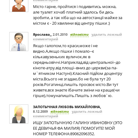
Місто гарне, пройтися і подивитись можна,
але туалет хочаб платний здалось би десь
зробити, а так хіба що на автостанції майже за
містом є - 20 хвилини від центру пішки ;)
Ярослава,
,
2.01.2010
відповісти
удалить ложный
комментарий
Якщо галопом,то краси,може і не
видно.А,якщо пішки і помало--є
кількавузеньких вуличок,як в
середньовіччі.Наприклад,від центральної--до
кіноте-атру,від площі--вниз до церкви(за па-
м`ятником Настуні).Класний підйом доцентру
міста.Всього не згадаю,бо не була тут 20
років.Рогатинці,пишіть просвоє місто.Ви тут
живете,все знаєте ібачите зміни на краще(чи
гірше),томунапишіть.Пишіть з любов`ю.
ЗАПОТЫЧНАЯ ЛЮБОВЬ МИХАЙЛОВНА
,
8.12.2009
відповісти
удалить ложный
комментарий
ИЩУ ЗАПОТЫЧНУЮ ГАЛИНУ ИВАНОВНУ (ЭТО
ЕЕ ДЕВИЧЬЯ ФА МИЛИЯ) ПОМОГИТЕ! МОЙ
НОМЕР ТЕЛЕФОНА:89062096352.