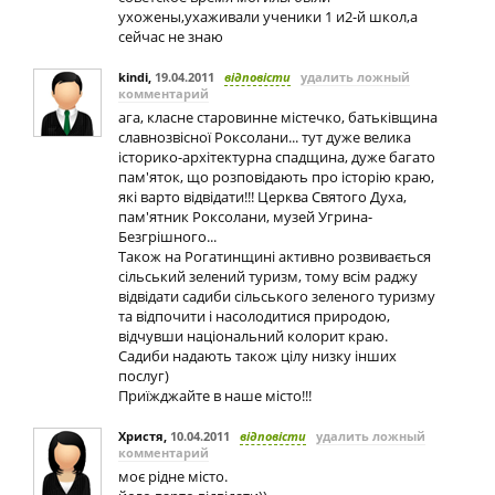
ухожены,ухаживали ученики 1 и2-й школ,а
сейчас не знаю
kindi
,
19.04.2011
відповісти
удалить ложный
комментарий
ага, класне старовинне містечко, батьківщина
славнозвісної Роксолани... тут дуже велика
історико-архітектурна спадщина, дуже багато
пам'яток, що розповідають про історію краю,
які варто відвідати!!! Церква Святого Духа,
пам'ятник Роксолани, музей Угрина-
Безгрішного...
Також на Рогатинщині активно розвивається
сільський зелений туризм, тому всім раджу
відвідати садиби сільського зеленого туризму
та відпочити і насолодитися природою,
відчувши національний колорит краю.
Садиби надають також цілу низку інших
послуг)
Приїжджайте в наше місто!!!
Христя
,
10.04.2011
відповісти
удалить ложный
комментарий
моє рідне місто.