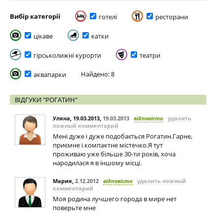
Вибір категорії
готелі
ресторани
цікаве
катки
гірськолижні курорти
театри
Найдено: 8
аквапарки
ВІДГУКИ "РОГАТИН"
Уляна, 19.03.2013
,
19.03.2013
відповісти
удалить
ложный комментарий
Мені дуже і дуже подобається Рогатин.Гарне,
приємне і компактне містечко.Я тут
проживаю уже більше 30-ти років, хоча
народилася я в іншому місці.
Мария
,
2.12.2012
відповісти
удалить ложный
комментарий
Моя родина лучшего города в мире нет
поверьте мне