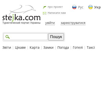
про проект
Рус
Укр
Написати нам
увійти
зареєструватися
Звіти
|
Цікаве
|
Карта
|
Замки
|
Погода
|
Готелі
|
Таксі