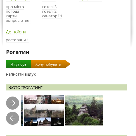
про місто
готелі 3
погода
готелі 2
карти
санаторії 1
вопрос-ответ
Де поїсти
ресторани 1
Рогатин
Я тут був
Хочу побувати
написати відгук
ФОТО "РОГАТИН"