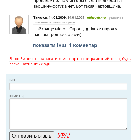
пропал. У подножья горы был, а поднялся на
вершину-фотика нет. Вот такая чертовщина.
Танюха, 14.01.2009
,
14.01.2009
відповісти
удалить
ложный комментарий
Найкраще місто в Європі ,-)) тільки народ у
нас там трошки борзий(
показати інші 1 коментар
Якщо Ви хочете написати коментар про неграмотний текст, будь
ласка, натисніть сюди.
ім'я
коментар
УРА!