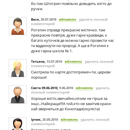
бо пан Штогрин повільно доводить місто до
ручки.
Вася
,
29.07.2010
відповісти
удалить ложный
комментарий
Рогатин справді прекрасне містечко. там
прекрасне повітря, дуже гарні краєвиди, є
багато куточків де можна гарно провести час
та віддихнути на природі. А ще в Рогатині є
дуже гарна школа № 1.
Татьяна
,
13.07.2010
відповісти
удалить ложный
комментарий
Смотрела по карте достопримеч-ти, церкви
хороши!
Света 09.06.2010
,
9.06.2010
відповісти
удалить
ложный комментарий
Хороше місто,звичайно,нічим не гірше за
інші...Найкраще!!!А той,хто не замітив краси-
хай звернеться до Конопади(окуліста)
Ірчик
,
25.05.2010
відповісти
удалить ложный
комментарий