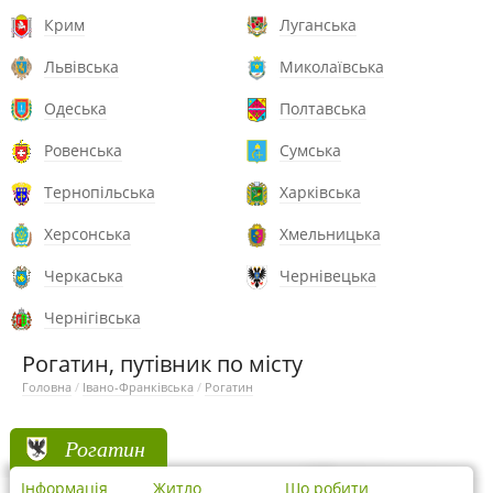
Крим
Луганська
Львівська
Миколаївська
Одеська
Полтавська
Ровенська
Сумська
Тернопільська
Харківська
Херсонська
Хмельницька
Черкаська
Чернівецька
Чернігівська
Рогатин, путівник по місту
Головна
/
Івано-Франківська
/
Рогатин
Рогатин
Інформація
Житло
Що робити