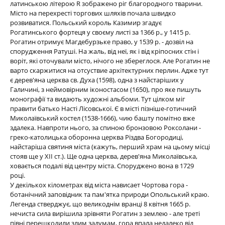
латинською літерою R зображено ріг благородного тварини.
Місто на перехресті торгових шляхів почала швидко
розвиватися. Польський король Казимир згадує
Рогатинського фортеця у своєму листі за 1366 р., у 1415 р.
Рогатин отримує Магдебурзьке право, у 1539 р. - дозвіл на
спорудження Ратуші. На жаль, від неї, як і від кріпосних стін і
воріт, які оточували місто, нічого не збереглося. Але Рогатин не
варто скаржитися на отсуствие архітектурних перлин. Адже тут
є дерев'яна церква св. Духа (1598), одна з найстаріших у
Галичині, з неймовірним іконостасом (1650), про яке пишуть
монографії та видають художні альбоми. Тут цілком міг
правити батько Насті Лісовської. Є в місті пізніше-готичний
Миколаївський костел (1538-1666), чию башту помітно вже
здалека. Навпроти нього, за спиною бронзовою Роксолани -
греко-католицька оборонна церква Різдва Богородиці,
найстаріша святиня міста (кажуть, перший храм на цьому місці
стояв ще у ХІІ ст.). Ще одна церква, дерев'яна Миколаївська,
ховається подалі від центру міста. Споруджено вона в 1729
році.
У декількох кілометрах від міста нависает Чортова гора -
ботанічний заповідник та пам'ятка природи Опольський краю.
Легенда стверджує, що великоднім вранці 8 квітня 1665 р.
нечиста сила вирішила зрівняти Рогатин з землею - але треті
півні перешкодили злим задумам, гора впала недалеко від