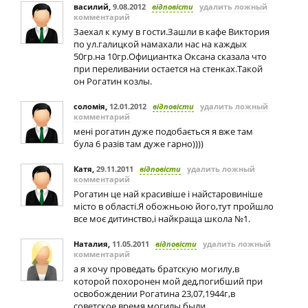
василий
,
9.08.2012
відповісти
удалить ложный
комментарий
Заехал к куму в гости.Зашли в кафе Виктория
по ул.галицкой намахали нас на каждых
50гр.на 10гр.Официантка Оксана сказала что
при переливании остается на стенках.Такой
он Рогатин козлы.
соломія
,
12.01.2012
відповісти
удалить ложный
комментарий
мені рогатин дуже подобається я вже там
була 6 разів там дуже гарно))))
Катя
,
29.11.2011
відповісти
удалить ложный
комментарий
Рогатин це най красивіше і найстаровиніше
місто в області.Я обожньою його,тут пройшло
все моє дитинство,і найкраща школа №1.
Наталия
,
11.05.2011
відповісти
удалить ложный
комментарий
а я хочу проведать братскую могилу,в
которой похоронен мой дед,погибший при
освобождении Рогатина 23,07,1944г,в
советское время могилы были