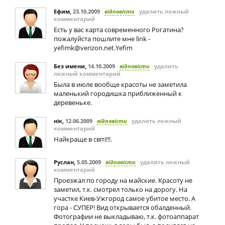
Ефим
,
23.10.2009
відповісти
удалить ложный
комментарий
Есть у вас карта современного Рогатина?
пожалуйста пошлите мне link
-
yefimk@verizon.net.Yefim
Без имени
,
14.10.2009
відповісти
удалить
ложный комментарий
Была в июле вообще красоты не заметила
маленький городишка приближенный к
деревеньке.
нік
,
12.06.2009
відповісти
удалить ложный
комментарий
Найкраще в світі!!!.
Руслан
,
5.05.2009
відповісти
удалить ложный
комментарий
Проезжал по городу на майские. Красоту не
заметил, т.к. смотрел только на дорогу. На
участке Киев-Ужгород самое убитое место. А
гора - СУПЕР! Вид открывается обалденный.
Фотографии не выкладываю, т.к. фотоаппарат