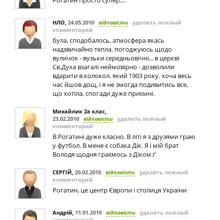
Рогатин просто супер....
НЛО
,
24.05.2010
відповісти
удалить ложный
комментарий
була, сподобалось, атмосфера якась
надзвичайно тепла. погоджуюсь щодо
вуличок - вузьки середньовічні... в церкві
Св.Духа взагалі неймовірно - дозволили
вдарити в колокол, який 1903 року. хоча весь
час йшов дощ, і я не змогда подивитись все,
що хотіла, спогади дуже приємні.
Михайлик 2а клас
,
23.02.2010
відповісти
удалить ложный
комментарий
В Рогатині дуже класно. В літі я з друзями граю
у футбол. В мене є собака Дік. Я і мій брат
Володя щодня граємось з Діком.ґ
СЕРГІЙ
,
20.02.2010
відповісти
удалить ложный
комментарий
Рогатин, це центр Європи і столиця України
Андрій
,
11.01.2010
відповісти
удалить ложный
комментарий