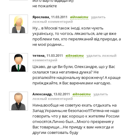
його варто відвідати))
не пожалієте
Ярослава
,
11.03.2011
відповісти
удалить
ложный комментарий
Ну... в Москві також іноді, коли чують
українську, то чогось лякаються, але це вже
проблеми тих, хто переляканий від природи, а
не моєї родини...
тетяна
,
11.03.2011
відповісти
удалить ложный
комментарий
Цікаво, де це Ви були, Олександре, що у Вас
склалася така негативна думка? Не
розпалюйте національну ворожнечу! А краще
приїжджайте, я Вас варениками нагодую.
Александр
,
13.02.2011
відповісти
удалить
ложный комментарий
Нина,вообще не советую ехать отдыхать на
Запад Украины,не безопасно!!!Тетяна-не надо
говорить что у вас хорошо к жителям России
относятся.Лично был....Много презрения у
Вас товарищи....Не приеду к вам никогда и
другим советовать буду