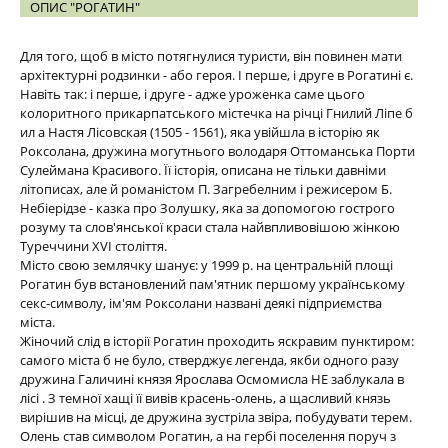
ОПИС "РОГАТИН"
Для того, щоб в місто потягнулися туристи, він повинен мати
архітектурні родзинки - або героя. І перше, і друге в Рогатині є.
Навіть так: і перше, і друге - адже уроженка саме цього
колоритного прикарпатського містечка на річці Гнилий Ліпе б
ил
а Настя Лісовская (1505 - 1561), яка увійшла в історію як
Роксолана, дружина могутнього володаря Оттоманська Порти
Сулеймана Красивого. Її історія, описана не тільки давніми
літописах, але й романістом П. Загребелним і режисером Б.
Небіерідзе - казка про Золушку, яка за допомогою гострого
розуму та слов'янської краси стала найвпливовішою жінкою
Туреччини XVІ століття.
Місто свою землячку шанує: у 1999 р. на центральній площі
Рогатин був встановлений пам'ятник першому українському
секс-символу, ім'ям Роксолани названі деякі підприємства
міста.
Жіночий слід в історії Рогатин проходить яскравим пунктиром:
самого міста б не було, стверджує легенда, якби одного разу
дружина Галичині князя Ярослава Осмомисла НЕ заблукала в
лісі . З темної хащі її вивів красень-олень, а щасливий князь
вирішив на місці, де дружина зустріла звіра, побудувати терем.
Олень став символом Рогатин, а на гербі поселення поруч з