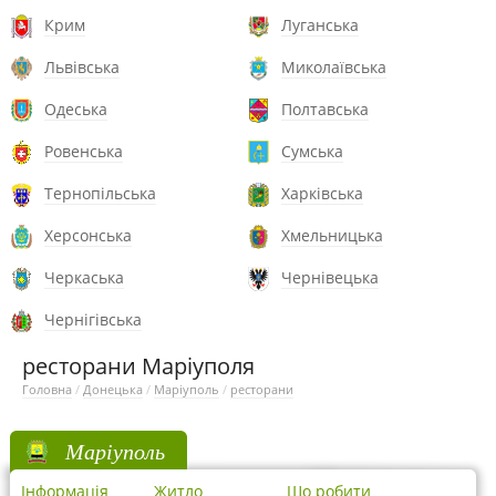
Крим
Луганська
Львівська
Миколаївська
Одеська
Полтавська
Ровенська
Сумська
Тернопільська
Харківська
Херсонська
Хмельницька
Черкаська
Чернівецька
Чернігівська
ресторани Маріуполя
Головна
/
Донецька
/
Маріуполь
/
ресторани
Маріуполь
Інформація
Житло
Що робити