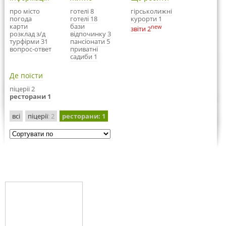
про місто
готелі 8
гірськолижні
погода
готелі 18
курорти 1
карти
бази
new
звіти 2
розклад з/д
відпочинку 3
турфірми 31
пансіонати 5
вопрос-ответ
приватні
садиби 1
Де поїсти
піцерії 2
ресторани 1
всі
піцерії
: 2
ресторани
: 1