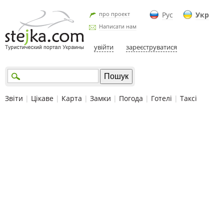
про проект
Рус
Укр
Написати нам
увійти
зареєструватися
Звіти
|
Цікаве
|
Карта
|
Замки
|
Погода
|
Готелі
|
Таксі