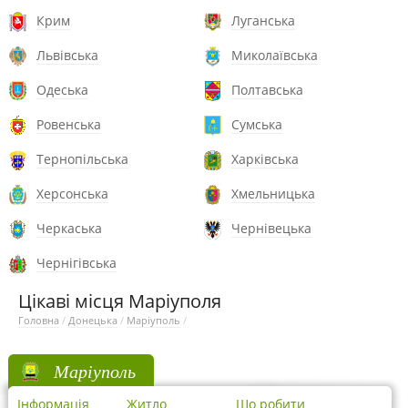
Крим
Луганська
Львівська
Миколаївська
Одеська
Полтавська
Ровенська
Сумська
Тернопільська
Харківська
Херсонська
Хмельницька
Черкаська
Чернівецька
Чернігівська
Цікаві місця Маріуполя
Головна
/
Донецька
/
Маріуполь
/
Маріуполь
Інформація
Житло
Що робити