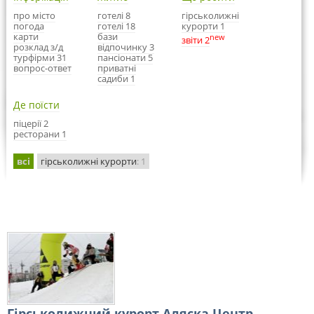
про місто
готелі 8
гірськолижні
погода
готелі 18
курорти 1
карти
бази
new
звіти 2
розклад з/д
відпочинку 3
турфірми 31
пансіонати 5
вопрос-ответ
приватні
садиби 1
Де поїсти
піцерії 2
ресторани 1
всі
гірськолижні курорти
: 1
Гірськолижний курорт Аляска Центр