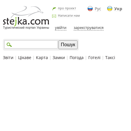
про проект
Рус
Укр
Написати нам
увійти
зареєструватися
Звіти
|
Цікаве
|
Карта
|
Замки
|
Погода
|
Готелі
|
Таксі