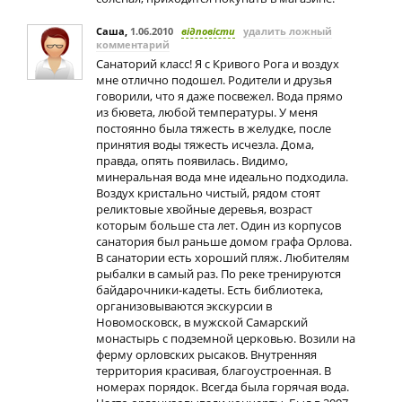
Саша
,
1.06.2010
відповісти
удалить ложный
комментарий
Санаторий класс! Я с Кривого Рога и воздух
мне отлично подошел. Родители и друзья
говорили, что я даже посвежел. Вода прямо
из бювета, любой температуры. У меня
постоянно была тяжесть в желудке, после
принятия воды тяжесть исчезла. Дома,
правда, опять появилась. Видимо,
минеральная вода мне идеально подходила.
Воздух кристально чистый, рядом стоят
реликтовые хвойные деревья, возраст
которым больше ста лет. Один из корпусов
санатория был раньше домом графа Орлова.
В санатории есть хороший пляж. Любителям
рыбалки в самый раз. По реке тренируются
байдарочники-кадеты. Есть библиотека,
организовываются экскурсии в
Новомосковск, в мужской Самарский
монастырь с подземной церковью. Возили на
ферму орловских рысаков. Внутренняя
территория красивая, благоустроенная. В
номерах порядок. Всегда была горячая вода.