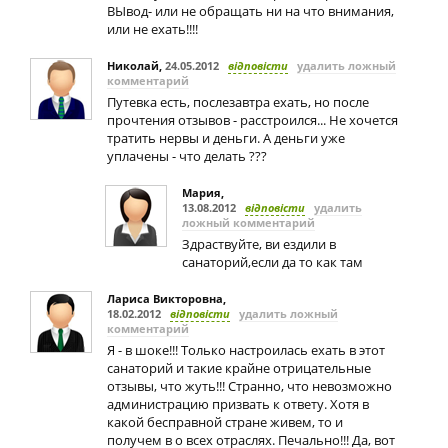
ВЫвод- или не обращать ни на что внимания,
или не ехать!!!!
Николай
,
24.05.2012
відповісти
удалить ложный
комментарий
Путевка есть, послезавтра ехать, но после
прочтения отзывов - расстроился... Не хочется
тратить нервы и деньги. А деньги уже
уплачены - что делать ???
Мария
,
13.08.2012
відповісти
удалить
ложный комментарий
Здраствуйте, ви ездили в
санаторий,если да то как там
Лариса Викторовна
,
18.02.2012
відповісти
удалить ложный
комментарий
Я - в шоке!!! Только настроилась ехать в этот
санаторий и такие крайне отрицательные
отзывы, что жуть!!! Странно, что невозможно
администрацию призвать к ответу. Хотя в
какой бесправной стране живем, то и
получем в о всех отраслях. Печально!!! Да, вот