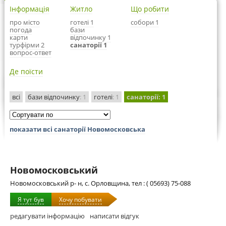
Інформація
Житло
Що робити
про місто
готелі 1
собори 1
погода
бази
карти
відпочинку 1
турфірми 2
санаторії 1
вопрос-ответ
Де поїсти
всі
бази відпочинку
: 1
готелі
: 1
санаторії
: 1
показати всі санаторії Новомосковська
Новомосковський
Новомосковський р- н, с. Орловщина, тел : ( 05693) 75-088
Я тут був
Хочу побувати
редагувати інформацію
написати відгук