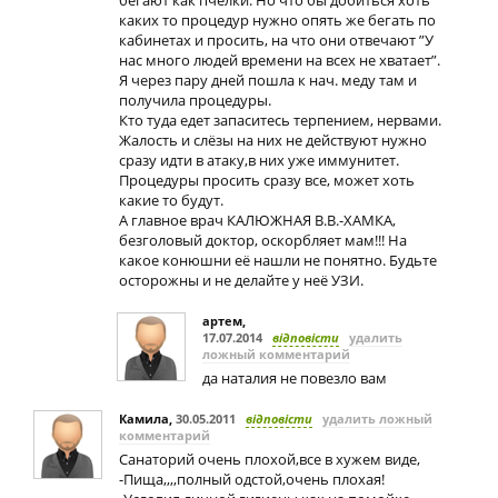
бегают как пчелки. Но что бы добиться хоть
каких то процедур нужно опять же бегать по
кабинетах и просить, на что они отвечают ”У
нас много людей времени на всех не хватает”.
Я через пару дней пошла к нач. меду там и
получила процедуры.
Кто туда едет запаситесь терпением, нервами.
Жалость и слёзы на них не действуют нужно
сразу идти в атаку,в них уже иммунитет.
Процедуры просить сразу все, может хоть
какие то будут.
А главное врач КАЛЮЖНАЯ В.В.-ХАМКА,
безголовый доктор, оскорбляет мам!!! На
какое конюшни её нашли не понятно. Будьте
осторожны и не делайте у неё УЗИ.
артем
,
17.07.2014
відповісти
удалить
ложный комментарий
да наталия не повезло вам
Камила
,
30.05.2011
відповісти
удалить ложный
комментарий
Санаторий очень плохой,все в хужем виде,
-Пища,,,,полный одстой,очень плохая!