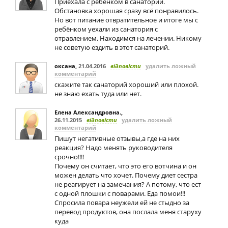
Приехала с ребенком в санаторий.
Обстановка хорошая сразу всё понравилось.
Но вот питание отвратительное и итоге мы с
ребёнком уехали из санатория с
отравлением. Находимся на лечении. Никому
не советую ездить в этот санаторий.
оксана
,
21.04.2016
відповісти
удалить ложный
комментарий
скажите так санаторий хороший или плохой.
не знаю ехать туда или нет.
Елена Александровна.
,
26.11.2015
відповісти
удалить ложный
комментарий
Пишут негативные отзывы,а где на них
реакция? Надо менять руководителя
срочно!!!!
Почему он считает, что это его вотчина и он
можен делать что хочет. Почему диет сестра
не реагирует на замечания? А потому, что ест
с одной плошки с поварами. Еда помои!!!
Спросила повара неужели ей не стыдно за
перевод продуктов, она послала меня старуху
куда