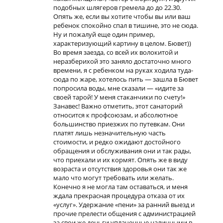
подобных шлягеров гремела до до 22.30.
Опять же, если вы хотите чтобы вы или ваш
ребенок спокойно спал в тишине, это не сюда.
Ну и пожалуй еще один пример,
характеризующий картину в целом. Бювет))
Во время заезда, со всей их волокитой и
неразберихой это заняло достаточно много
времени, я с ребенком на руках ходила туда-
сюда по жаре, хотелось пить — зашла в Бювет
попросила воды, мне сказали — «идите за
своей тарой! У меня стаканчики по счету!»
Занавес! Важно отметить, этот санаторий
относится к профсоюзам, и абсолютное
большинство приезжих по путевкам. Они
платят лишь незначительную часть
стоимости, и редко ожидают достойного
обращения и обслуживания они и так рады,
что приехали и их кормят. Опять же в виду
возраста и отсутствия здоровья они так же
мало что могут требовать или желать.
Конечно я не могла там оставаться, и меня
ждала прекрасная процедура отказа от их
«услуг». Удержание «пени» за ранний выезд и
прочие прелести общения с администрацией
за свои же деньги уплаченные наличными в