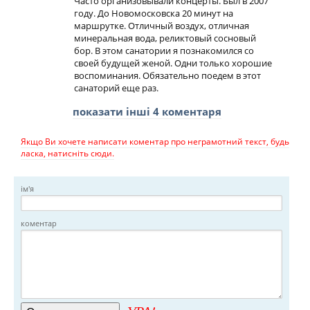
Часто организовывали концерты. Был в 2007
году. До Новомосковска 20 минут на
маршрутке. Отличный воздух, отличная
минеральная вода, реликтовый сосновый
бор. В этом санатории я познакомился со
своей будущей женой. Одни только хорошие
воспоминания. Обязательно поедем в этот
санаторий еще раз.
показати інші 4 коментаря
Якщо Ви хочете написати коментар про неграмотний текст, будь
ласка, натисніть сюди.
ім'я
коментар