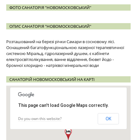
ФОТО САНАТОРІЯ "НОВОМОСКОВСЬКИЙ"
ОПИС САНАТОРІЯ "НОВОМОСКОВСЬКИЙ"
Розташований на березі річки Самари в сосновому лісі.
Оснащений багатофункціональною лазерної терапевтичної
системою Міральд, гідролазерний душем, є кабінети
електросвітлолікування, ванне відділення, бювет йодо -
бромної хлоридно - натрієвої мінеральної води
САНАТОРІЙ НОВОМОСКОВСЬКИЙ НА КАРТІ
This page can't load Google Maps correctly.
Do you own this website?
OK