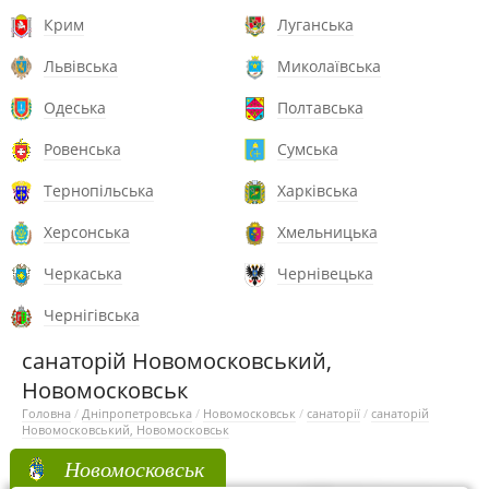
Крим
Луганська
Львівська
Миколаївська
Одеська
Полтавська
Ровенська
Сумська
Тернопільська
Харківська
Херсонська
Хмельницька
Черкаська
Чернівецька
Чернігівська
санаторій Новомосковський,
Новомосковськ
Головна
/
Дніпропетровська
/
Новомосковськ
/
санаторії
/
санаторій
Новомосковський, Новомосковськ
Новомосковськ