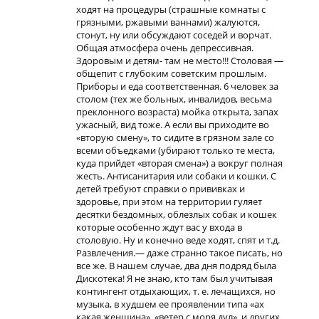
ходят на процедуры (страшные комнаты с
грязными, ржавыми ваннами) жалуются,
стонут, ну или обсуждают соседей и ворчат.
Общая атмосфера очень депрессивная.
Здоровым и детям- там не место!!! Столовая —
общепит с глубоким советским прошлым.
Приборы и еда соответственная. 6 человек за
столом (тех же больных, инвалидов, весьма
преклонного возраста) мойка открыта, запах
ужасный, вид тоже. А если вы приходите во
«вторую смену», то сидите в грязном зале со
всеми объедками (убирают только те места,
куда прийдет «вторая смена») а вокруг полная
жесть. Антисанитария или собаки и кошки. С
детей требуют справки о прививках и
здоровье, при этом на территории гуляет
десятки бездомных, облезлых собак и кошек
которые особенно ждут вас у входа в
столовую. Ну и конечно веде ходят, спят и т.д.
Развлечения.— даже странно такое писать, но
все же. В нашем случае, два дня подряд была
Дискотека! Я не знаю, кто там был учитывая
контингент отдыхающих, т. е. лечащихся, но
музыка, в худшем ее проявлении типа «ах
какая женщина», «ветер с моря дул», и других