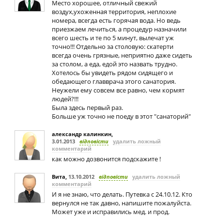
Место хорошее, отличный свежий
воздух,ухоженная территория, неплохие
номера, всегда есть горячая вода. Но ведь
приезжаем лечиться, а процедур назначили
всего шесть и те по 5 минут, вылечат уж
точно!!! Отдельно за столовую: скатерти
всегда очень грязные, неприятно даже сидеть
за столом, а еда, едой это назвать трудно.
Хотелось бы увидеть рядом сидящего и
обедающего главврача этого санатория.
Неужели ему совсем все равно, чем кормят
людей?!!!
Была здесь первый раз.
Больше уж точно не поеду в этот "санаторий"
александр калинкин
,
3.01.2013
відповісти
удалить ложный
комментарий
как можно дозвонится подскажите !
Вита
,
13.10.2012
відповісти
удалить ложный
комментарий
И я не знаю, что делать. Путевка с 24.10.12. Кто
вернулся не так давно, напишите пожалуйста.
Может уже и исправились мед. и прод.