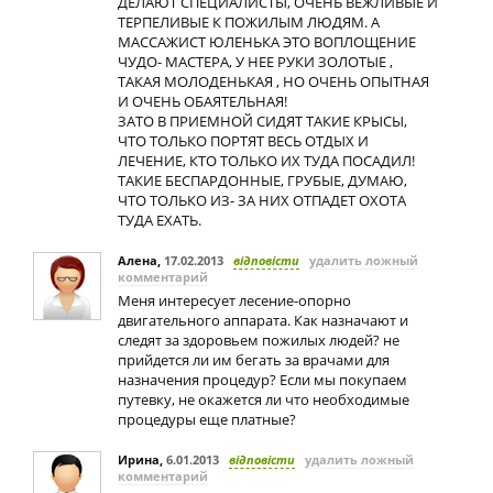
ДЕЛАЮТ СПЕЦИАЛИСТЫ, ОЧЕНЬ ВЕЖЛИВЫЕ И
ТЕРПЕЛИВЫЕ К ПОЖИЛЫМ ЛЮДЯМ. А
МАССАЖИСТ ЮЛЕНЬКА ЭТО ВОПЛОЩЕНИЕ
ЧУДО- МАСТЕРА, У НЕЕ РУКИ ЗОЛОТЫЕ ,
ТАКАЯ МОЛОДЕНЬКАЯ , НО ОЧЕНЬ ОПЫТНАЯ
И ОЧЕНЬ ОБАЯТЕЛЬНАЯ!
ЗАТО В ПРИЕМНОЙ СИДЯТ ТАКИЕ КРЫСЫ,
ЧТО ТОЛЬКО ПОРТЯТ ВЕСЬ ОТДЫХ И
ЛЕЧЕНИЕ, КТО ТОЛЬКО ИХ ТУДА ПОСАДИЛ!
ТАКИЕ БЕСПАРДОННЫЕ, ГРУБЫЕ, ДУМАЮ,
ЧТО ТОЛЬКО ИЗ- ЗА НИХ ОТПАДЕТ ОХОТА
ТУДА ЕХАТЬ.
Алена
,
17.02.2013
відповісти
удалить ложный
комментарий
Меня интересует лесение-опорно
двигательного аппарата. Как назначают и
следят за здоровьем пожилых людей? не
прийдется ли им бегать за врачами для
назначения процедур? Если мы покупаем
путевку, не окажется ли что необходимые
процедуры еще платные?
Ирина
,
6.01.2013
відповісти
удалить ложный
комментарий