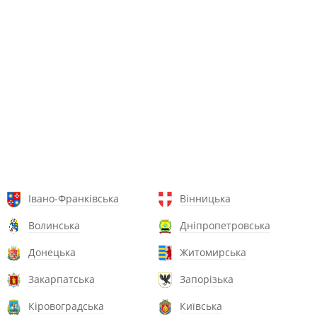
Івано-Франківська
Вінницька
Волинська
Дніпропетровська
Донецька
Житомирська
Закарпатська
Запорізька
Кіровоградська
Київська