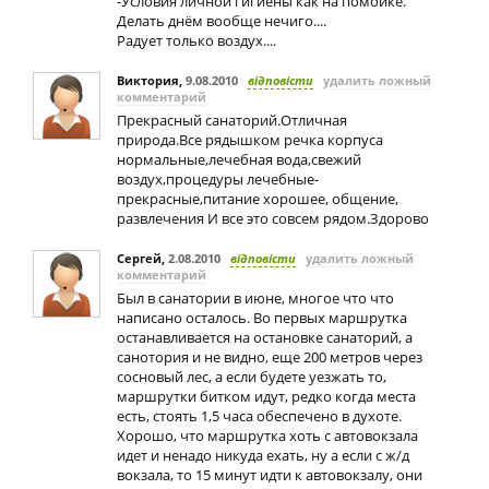
-Условия личной гигиены как на помойке.
Делать днём вообще нечиго....
Радует только воздух....
Виктория
,
9.08.2010
відповісти
удалить ложный
комментарий
Прекрасный санаторий.Отличная
природа.Все рядышком речка корпуса
нормальные,лечебная вода,свежий
воздух,процедуры лечебные-
прекрасные,питание хорошее, общение,
развлечения И все это совсем рядом.Здорово
Сергей
,
2.08.2010
відповісти
удалить ложный
комментарий
Был в санатории в июне, многое что что
написано осталось. Во первых маршрутка
останавливается на остановке санаторий, а
санотория и не видно, еще 200 метров через
сосновый лес, а если будете уезжать то,
маршрутки битком идут, редко когда места
есть, стоять 1,5 часа обеспечено в духоте.
Хорошо, что маршрутка хоть с автовокзала
идет и ненадо никуда ехать, ну а если с ж/д
вокзала, то 15 минут идти к автовокзалу, они