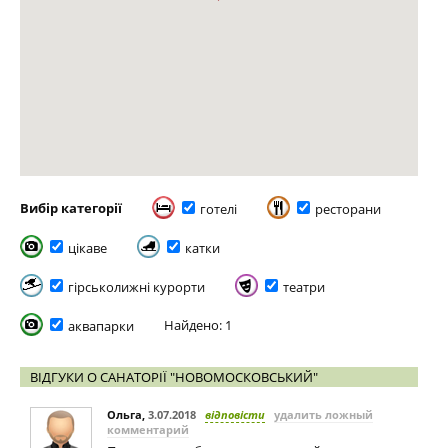
Вибір категорії
готелі
ресторани
цікаве
катки
гірськолижні курорти
театри
Найдено: 1
аквапарки
ВІДГУКИ О САНАТОРІЇ "НОВОМОСКОВСЬКИЙ"
Ольга
,
3.07.2018
відповісти
удалить ложный
комментарий