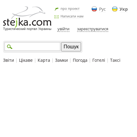
про проект
Рус
Укр
Написати нам
увійти
зареєструватися
Звіти
|
Цікаве
|
Карта
|
Замки
|
Погода
|
Готелі
|
Таксі