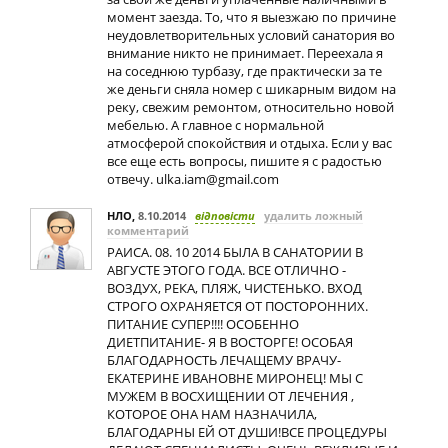
момент заезда. То, что я выезжаю по причине
неудовлетворительных условий санатория во
внимание никто не принимает. Переехала я
на соседнюю турбазу, где практически за те
же деньги сняла номер с шикарным видом на
реку, свежим ремонтом, относительно новой
мебелью. А главное с нормальной
атмосферой спокойствия и отдыха. Если у вас
все еще есть вопросы, пишите я с радостью
отвечу.
ulka.iam@gmail.com
НЛО
,
8.10.2014
відповісти
удалить ложный
комментарий
РАИСА. 08. 10 2014 БЫЛА В САНАТОРИИ В
АВГУСТЕ ЭТОГО ГОДА. ВСЕ ОТЛИЧНО -
ВОЗДУХ, РЕКА, ПЛЯЖ, ЧИСТЕНЬКО. ВХОД
СТРОГО ОХРАНЯЕТСЯ ОТ ПОСТОРОННИХ.
ПИТАНИЕ СУПЕР!!!! ОСОБЕННО
ДИЕТПИТАНИЕ- Я В ВОСТОРГЕ! ОСОБАЯ
БЛАГОДАРНОСТЬ ЛЕЧАЩЕМУ ВРАЧУ-
ЕКАТЕРИНЕ ИВАНОВНЕ МИРОНЕЦ! МЫ С
МУЖЕМ В ВОСХИЩЕНИИ ОТ ЛЕЧЕНИЯ ,
КОТОРОЕ ОНА НАМ НАЗНАЧИЛА,
БЛАГОДАРНЫ ЕЙ ОТ ДУШИ!ВСЕ ПРОЦЕДУРЫ