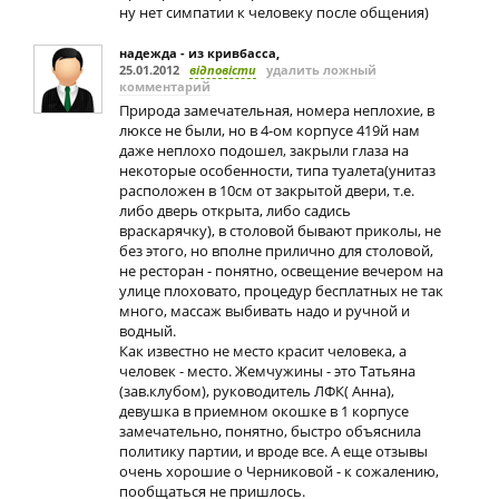
ну нет симпатии к человеку после общения)
надежда - из кривбасса
,
25.01.2012
відповісти
удалить ложный
комментарий
Природа замечательная, номера неплохие, в
люксе не были, но в 4-ом корпусе 419й нам
даже неплохо подошел, закрыли глаза на
некоторые особенности, типа туалета(унитаз
расположен в 10см от закрытой двери, т.е.
либо дверь открыта, либо садись
враскарячку), в столовой бывают приколы, не
без этого, но вполне прилично для столовой,
не ресторан - понятно, освещение вечером на
улице плоховато, процедур бесплатных не так
много, массаж выбивать надо и ручной и
водный.
Как известно не место красит человека, а
человек - место. Жемчужины - это Татьяна
(зав.клубом), руководитель ЛФК( Анна),
девушка в приемном окошке в 1 корпусе
замечательно, понятно, быстро объяснила
политику партии, и вроде все. А еще отзывы
очень хорошие о Черниковой - к сожалению,
пообщаться не пришлось.