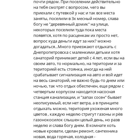
почти рядом. При поселении действительно
на тебя смотрят с вопросом, чего вы
приехали с путевкой у нас и так все места
заняты, поселили в 3х месный номер, слава
богу не "деревянный домик" на улице,
некоторых поселили туда пока места
появятся, хотя по расценкам их просто нет,
вопрос куда деньги идут за них? можно
догадаться...Много приезжают отдыхать с
Днепропетровска с маленкими детьми хотя
санаторий принимает детей с 4 лет, если вы на
своем авто, то нормально, на територии и за
територией есть стоянка, иногда на ней
срабатывает сигнализация на авто и вой идет
на весь санаторий, не важно будь-то днем или
ночью, так что отдых обеспечен, еще рядом с
четвертым корпусом находится насосная
станция канализации, и "запах сосен" бывает
неописуемый, если нет ветра, а в принципе
отдыхать можно, територия ухоженая много
цветов , каждую неделю стригут газоны и рёв
газонокосилок слышен целый день, но разв
неделю и слава богу днем. В комнате хоть
новые кровати, сделан ремонт, сантехника
новая, вода горячая, холодная -