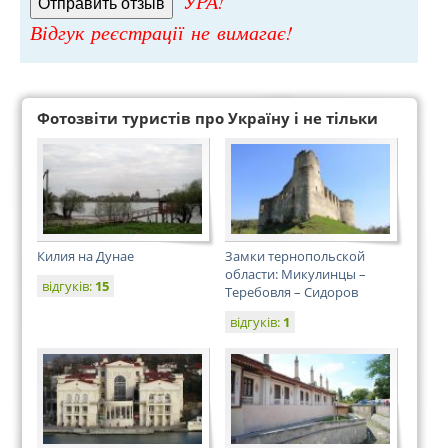
УРА!
Відгук реєстрації не вимагає!
Фотозвіти туристів про Україну і не тільки
Килия на Дунае
Замки тернопольской
области: Микулинцы –
відгуків:
15
Теребовля – Сидоров
відгуків:
1