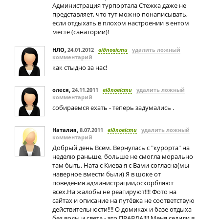
Администрация турпортала Стежка даже не
представляет, что тут можно понаписывать,
если отдыхать в плохом настроении в ентом
месте (санатории)!
НЛО
,
24.01.2012
відповісти
удалить ложный
комментарий
как стыдно за нас!
олеся
,
24.11.2011
відповісти
удалить ложный
комментарий
собираемся ехать - теперь задумались .
Наталия
,
8.07.2011
відповісти
удалить ложный
комментарий
Добрый день Всем. Вернулась с "курорта" на
неделю раньше, больше не смогла морально
там быть. Ната с Киева я с Вами согласна(мы
наверное вмести были) Я в шоке от
поведения администрации,оскорбляют
всех.На жалобы не реагируют!!!! Фото на
сайтах и описание на путёвка не соответствую
действительности!!!! О домиках и базе отдыха
без воды и света - это ПРАВДА!!!! Меня селили в