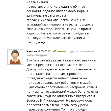
на замечания
не реагирует. Котлета один хлеб и тот
вонючий, подлива цвет помоев, нормы
занижены не в меню а на
столах. Николай Иванович, Вам бы не
агитацией заниматься а навести порядок в
своем хозяйстве. Попасть к Вам на прием
надо пройти заслон охраны, прийдите в
столовуй посмотрите как сотрудники
Вас подводят.
Ульяна
,
6.09.2015
відповісти
удалить ложный
комментарий
Это был самый ужасный опыт пребывания в
месте предназначенного для отдыха!
Дремучий савдеп во всех его проявлениях и
не только! Я планировала провести
последнюю неделю теплых деньков на
природе с годовалым ребенком и мамой.
Была очень положительно настроена, хоть и
понимала, что санаторий может быть «слегка
советским» судя по описанию в интернете и
фотографий «процедур». Но возможность
провести время в сосновом лесу у реки
перекрыла сомнения. То, что это будет