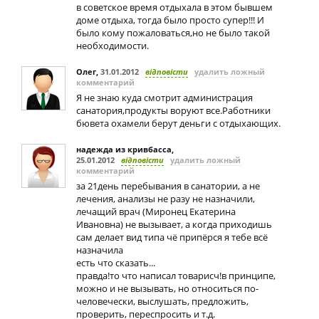
в советское время отдыхала в этом бывшем
доме отдыха, тогда было просто супер!!! И
было кому пожаловаться,но не было такой
необходимости.
Олег
,
31.01.2012
відповісти
удалить ложный
комментарий
Я не знаю куда смотрит администрация
санатория,продукты воруют все.Работники
бювета охамели берут деньги с отдыхающих.
надежда из кривбасса
,
25.01.2012
відповісти
удалить ложный
комментарий
за 21день перебывания в санатории, а не
лечения, анализы не разу не назначили,
лечащий врач (Миронец Екатерина
Ивановна) не вызывает, а когда приходишь
сам делает вид типа чё припёрся я тебе всё
назначила
есть что сказать...
правда!то что написал товарисч!в принципе,
можно и не вызывать, но относиться по-
человечески, выслушать, предложить,
проверить, переспросить и т.д.