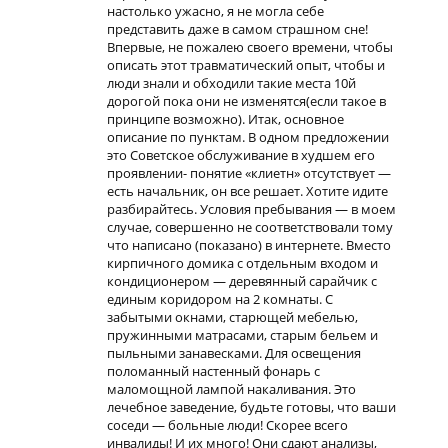
настолько ужасно, я не могла себе
представить даже в самом страшном сне!
Впервые, не пожалею своего времени, чтобы
описать этот травматический опыт, чтобы и
люди знали и обходили такие места 10й
дорогой пока они не изменятся(если такое в
принципе возможно). Итак, основное
описание по пунктам. В одном предложении
это Советское обслуживание в худшем его
проявлении- понятие «клиетн» отсутствует —
есть начальник, он все решает. Хотите идите
разбирайтесь. Условия пребывания — в моем
случае, совершенно не соответствовали тому
что написано (показано) в интернете. Вместо
кирпичного домика с отдельным входом и
кондиционером — деревянный сарайчик с
единым коридором на 2 комнаты. С
забытыми окнами, старющей мебелью,
пружинными матрасами, старым бельем и
пыльными занавесками. Для освещения
поломанный настенный фонарь с
маломощной лампой накаливания. Это
лечебное заведение, будьте готовы, что ваши
соседи — больные люди! Скорее всего
инвалиды! И их много! Они сдают анализы,