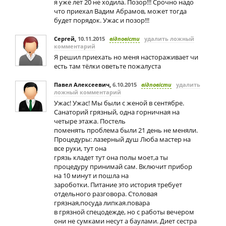
я уже лет 20 не ходила. Позор!!! Срочно надо
что приехал Вадим Абрамов, может тогда
будет порядок. Ужас и позор!!!
Сергей
,
10.11.2015
відповісти
удалить ложный
комментарий
Я решил приехать но меня настораживает чи
есть там тёлки оветьте пожалуста
Павел Алексеевич
,
6.10.2015
відповісти
удалить
ложный комментарий
Ужас! Ужас! Мы были с женой в сентябре.
Санаторий грязный, одна горничная на
четыре этажа. Постель
поменять проблема были 21 день не меняли.
Процедуры: лазерный душ Люба мастер на
все руки, тут она
грязь кладет тут она полы моет,а ты
процедуру принимай сам. Включит прибор
на 10 минут и пошла на
зароботки. Питание это история требует
отдельного разговора. Столовая
грязная,посуда липкая.повара
в грязной спецодежде, но с работы вечером
они не сумками несут а баулами. Диет сестра