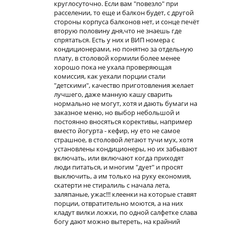
круглосуточно. Если вам "повезло" при
расселении, то еще и балкон будет, с другой
стороны корпуса балконов нет, и сонце печёт
вторую половину дня,что не знаешь где
спрятаться. Есть у них и ВИП номера с
кондиционерами, но понятно за отдельную
плату, в столовой кормили более менее
хорошо пока не ухала проверяющая
комиссия, как уехали порции стали
"детскими", качество приготовления желает
лучшего, даже манную кашу сварить
нормально не могут, хотя и дають бумаги на
заказное меню, но выбор небольшой и
постоянно вносяться корективы, например
вместо йогурта - кефир, ну ето не самое
страшное, в столовой летают тучи мух, хотя
установлены кондиционеры, но их забывают
включать, или включают когда приходят
люди питаться, и многим "дует" и просят
выключить, а им только на руку економия,
скатерти не стиралиль с начала лета,
заляпаные, ужас!!! клеенки на которые ставят
порции, отвратительно моются, а на них
кладут вилки ложки, по одной салфетке слава
богу дают можно вытереть, на крайний