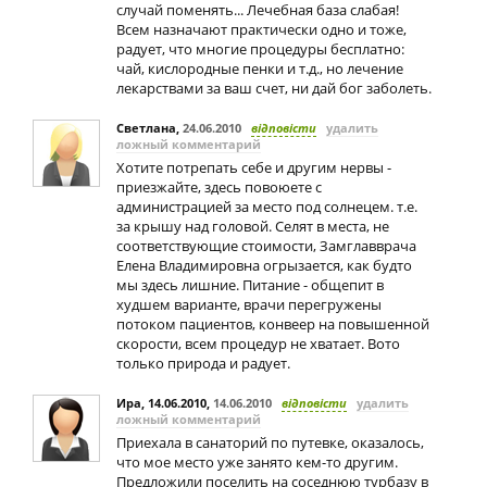
случай поменять... Лечебная база слабая!
Всем назначают практически одно и тоже,
радует, что многие процедуры бесплатно:
чай, кислородные пенки и т.д., но лечение
лекарствами за ваш счет, ни дай бог заболеть.
Светлана
,
24.06.2010
відповісти
удалить
ложный комментарий
Хотите потрепать себе и другим нервы -
приезжайте, здесь повоюете с
администрацией за место под солнецем. т.е.
за крышу над головой. Селят в места, не
соответствующие стоимости, Замглавврача
Елена Владимировна огрызается, как будто
мы здесь лишние. Питание - общепит в
худшем варианте, врачи перегружены
потоком пациентов, конвеер на повышенной
скорости, всем процедур не хватает. Вото
только природа и радует.
Ира, 14.06.2010
,
14.06.2010
відповісти
удалить
ложный комментарий
Приехала в санаторий по путевке, оказалось,
что мое место уже занято кем-то другим.
Предложили поселить на соседнюю турбазу в