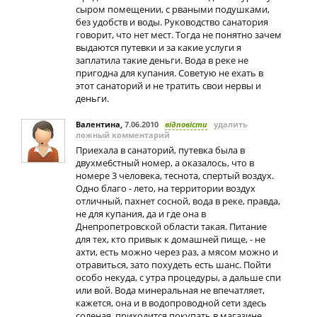
сыром помещении, с рваными подушками,
без удобств и воды. Руководство санатория
говорит, что нет мест. Тогда не понятно зачем
выдаются путевки и за какие услуги я
заплатила такие деньги. Вода в реке не
пригодна для купания. Советую не ехать в
этот санаторий и не тратить свои нервы и
деньги.
Валентина
,
7.06.2010
відповісти
удалить
ложный комментарий
Приехала в санаторий, путевка была в
двухме6стный номер, а оказалось, что в
номере 3 человека, теснота, спертый воздух.
Одно благо - лето, на территории воздух
отличный, пахнет сосной, вода в реке, правда,
не для купания, да и где она в
Днепропетровской области такая. Питание
для тех, кто привык к домашней пище, - не
ахти, есть можно через раз, а мясом можно и
отравиться, зато похудеть есть шанс. Пойти
особо некуда, с утра процедуры, а дальше спи
или вой. Вода минеральная не впечатляет,
кажется, она и в водопроводной сети здесь
соленая, приходится покупать в магазине.