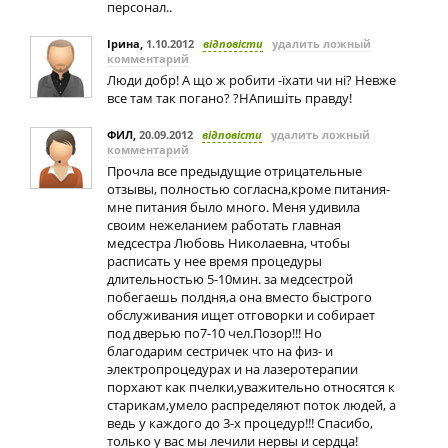
персонал..
Ірина
,
1.10.2012
відповісти
удалить ложный
комментарий
Люди добр! А що ж робити -їхати чи ні? Невже
все там так погано? ?НАпишіть правду!
ФИЛ
,
20.09.2012
відповісти
удалить ложный
комментарий
Прочла все предыдущие отрицательные
отзывы, полностью согласна,кроме питания-
мне питания было много. Меня удивила
своим нежеланием работать главная
медсестра Любовь Николаевна, чтобы
расписать у нее время процедуры
длительностью 5-10мин. за медсестрой
побегаешь полдня,а она вместо быстрого
обслуживания ищет отговорки и собирает
под дверью по7-10 чел.Позор!!! Но
благодарим сестричек что на физ- и
электропроцедурах и на лазеротерапии
порхают как пчелки,уважительно относятся к
старикам,умело распределяют поток людей, а
ведь у каждого до 3-х процедур!!! Спасибо,
только у вас мы лечили нервы и сердца!