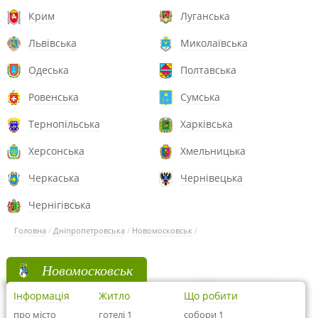
Крим
Луганська
Львівська
Миколаївська
Одеська
Полтавська
Ровенська
Сумська
Тернопільська
Харківська
Херсонська
Хмельницька
Черкаська
Чернівецька
Чернігівська
Головна
/
Дніпропетровська
/
Новомосковськ
/
Новомосковськ
Інформація
Житло
Що робити
про місто
готелі 1
собори 1