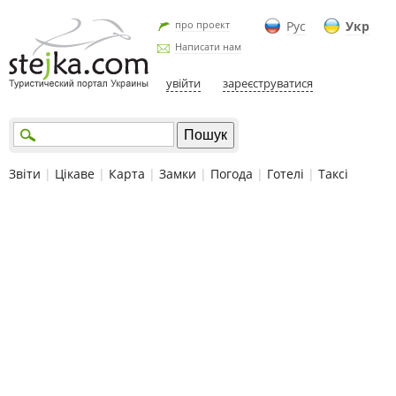
про проект
Рус
Укр
Написати нам
увійти
зареєструватися
Звіти
|
Цікаве
|
Карта
|
Замки
|
Погода
|
Готелі
|
Таксі