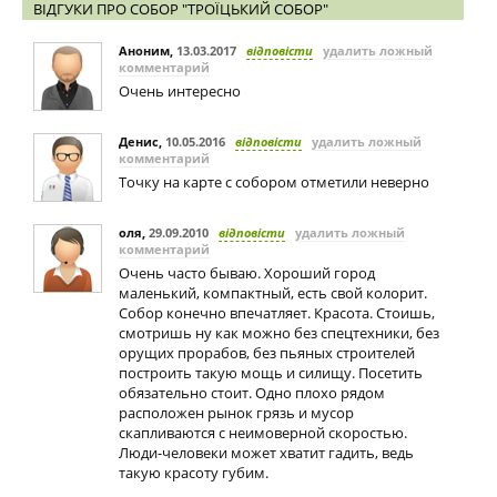
ВІДГУКИ ПРО СОБОР "ТРОЇЦЬКИЙ СОБОР"
Аноним
,
13.03.2017
відповісти
удалить ложный
комментарий
Очень интересно
Денис
,
10.05.2016
відповісти
удалить ложный
комментарий
Точку на карте с собором отметили неверно
оля
,
29.09.2010
відповісти
удалить ложный
комментарий
Очень часто бываю. Хороший город
маленький, компактный, есть свой колорит.
Собор конечно впечатляет. Красота. Стоишь,
смотришь ну как можно без спецтехники, без
орущих прорабов, без пьяных строителей
построить такую мощь и силищу. Посетить
обязательно стоит. Одно плохо рядом
расположен рынок грязь и мусор
скапливаются с неимоверной скоростью.
Люди-человеки может хватит гадить, ведь
такую красоту губим.