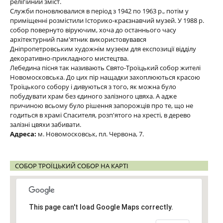
релігійний зміст.
Служби поновлювалися в період з 1942 по 1963 р., потім у
приміщенні розмістили Історико-краєзнавчий музей. У 1988 р.
собор повернуто віруючим, хоча до останнього часу
архітектурний пам'ятник використовувався
Дніпропетровським художнім музеєм для експозиції відділу
декоративно-прикладного мистецтва.
Лебедина пісня так називають Свято-Троїцький собор жителі
Новомосковська. До цих пір нащадки захоплюються красою
Троїцького собору і дивуються з того, як можна було
побудувати храм без єдиного залізного цвяха. А адже
причиною всьому було рішення запорожців про те, що не
годиться в храмі Спасителя, розп'ятого на хресті, в дерево
залізні цвяхи забивати.
Адреса:
м. Новомосковськ, пл. Червона, 7.
СОБОР ТРОЇЦЬКИЙ СОБОР НА КАРТІ
This page can't load Google Maps correctly.