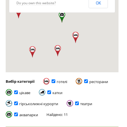
Do you own this website?
OK
Вибір категорії
готелі
ресторани
цікаве
катки
гірськолижні курорти
театри
Найдено: 11
аквапарки