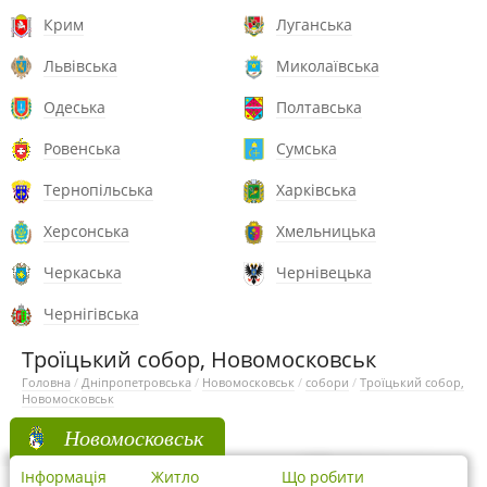
Крим
Луганська
Львівська
Миколаївська
Одеська
Полтавська
Ровенська
Сумська
Тернопільська
Харківська
Херсонська
Хмельницька
Черкаська
Чернівецька
Чернігівська
Троїцький собор, Новомосковськ
Головна
/
Дніпропетровська
/
Новомосковськ
/
собори
/
Троїцький собор,
Новомосковськ
Новомосковськ
Інформація
Житло
Що робити