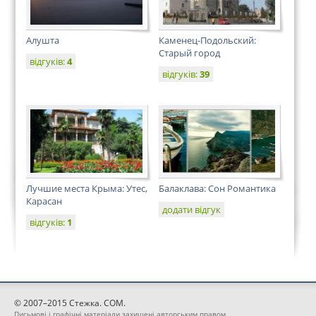
Алушта
Каменец-Подольский:
Старый город
відгуків:
4
відгуків:
39
Лучшие места Крыма: Утес,
Балаклава: Сон Романтика
Карасан
додати відгук
відгуків:
1
© 2007–2015 Стежка. COM.
Письмові і графічні матеріали захищені авторським правом