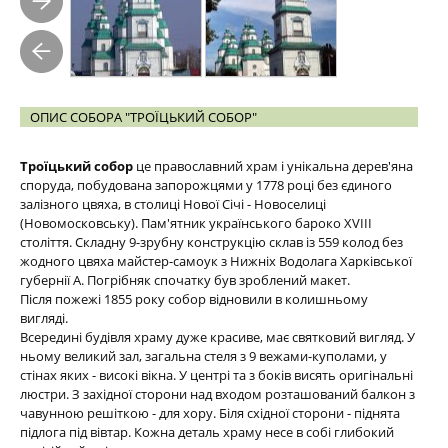
ОПИС СОБОРА "ТРОЇЦЬКИЙ СОБОР"
Троїцький собор
це православний храм і унікальна дерев'яна
споруда, побудована запорожцями у 1778 році без єдиного
залізного цвяха, в столиці Нової Січі - Новоселиці
(Новомосковську). Пам'ятник українського бароко XVIII
століття. Складну 9-зрубну конструкцію склав із 559 колод без
жодного цвяха майстер-самоук з Нижніх Водолага Харківської
губернії А. Погрібняк спочатку був зроблений макет.
Після пожежі 1855 року собор відновили в колишньому
вигляді.
Всередині будівля храму дуже красиве, має святковий вигляд. У
ньому великий зал, загальна стеля з 9 вежами-куполами, у
стінах яких - високі вікна. У центрі та з боків висять оригінальні
люстри. З західної сторони над входом розташований балкон з
чавунною решіткою - для хору. Біля східної сторони - піднята
підлога під вівтар. Кожна деталь храму несе в собі глибокий