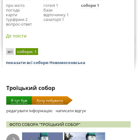
про місто
готелі 1
собори 1
погода
бази
карти
відпочинку 1
турфірми 2
санаторії 1
вопрос-ответ
Де поїсти
всі
собори
: 1
показати всі собори Новомосковська
Троїцький собор
Я тут був
Хочу побувати
редагувати інформацію
написати відгук
ФОТО СОБОРА "ТРОЇЦЬКИЙ СОБОР"