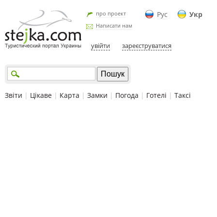
про проект
Рус
Укр
Написати нам
увійти
зареєструватися
Звіти
|
Цікаве
|
Карта
|
Замки
|
Погода
|
Готелі
|
Таксі