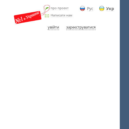
про проект
Рус
Укр
Написати нам
увійти
зареєструватися