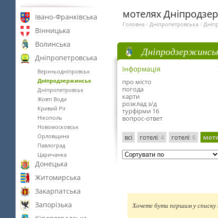
мотелях Дніпродзе
Івано-Франківська
Головна
/
Дніпропетровська
/
Дніп
Вінницька
Волинська
Дніпродзержинсь
Дніпропетровська
Інформація
Верхньодніпровськ
Дніпродзержинськ
про місто
погода
Дніпропетровськ
карти
Жовті Води
розклад з/д
Кривий Ріг
турфірми 16
Нікополь
вопрос-ответ
Новомосковськ
Орловщина
всі
готелі
: 4
готелі
: 6
мот
Павлоград
Царичанка
Донецька
Житомирська
Закарпатська
Запорізька
Хочете бути першим у списку г