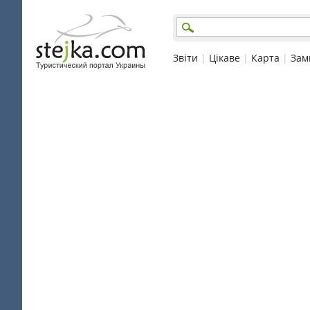
Звіти
|
Цікаве
|
Карта
|
Зам