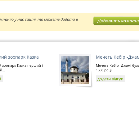
мпанію у нас сайті, то можете додати її
кий зоопарк Казка
Мечеть Кебір -Джам
 зоопарк Казка перший і
Мечеть Кебір -Джамі бул
...
1508 році....
1
додати відгук