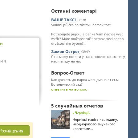
Останні коментарі
ВАШЕ ТАКСІ
, 03:38
Solidní půjčka na zástavu nemovitosti
Potřebujete půjčku a banka Vám nechce vyjít
vstříc? Máte možnost ručit nemovitosti anebo
ти
družstevním bytem?...
Замок Острог
, 08:49
Я не можу поняти у нас є поверхнях сміття у
и 4
нас я впаду на нас
Вопрос-Ответ
Как доехать до парка Фельдмана от ст.м
Ботанический сад?
ответить на вопрос
5 случайных отчетов
«Чернівці»
Чернівці навіть на людину,
неодноразово змученого
красотами...
Розміщення