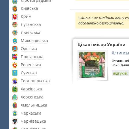
Кіровоградська
Київська
Крим
Якщо ви не знайшли вашу ко
абсолютно безкоштовно.
Луганська
Львівська
Миколаївська
Цікаві місця України
Одеська
Ялтинсь
Полтавська
Ялтинський
Ровенська
найбільший
Сумська
відгуків:
Тернопільська
Харківська
Херсонська
Хмельницька
Черкаська
Чернівецька