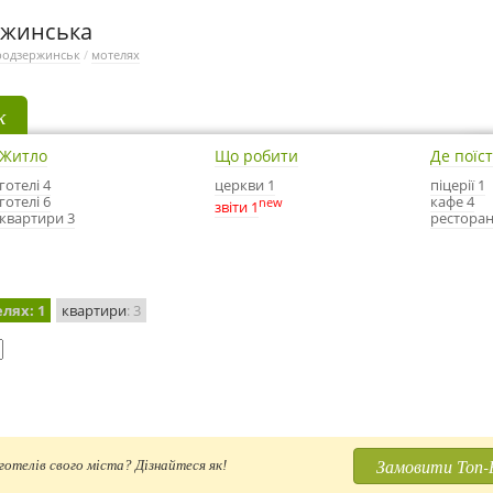
ржинська
родзержинськ
/
мотелях
к
Житло
Що робити
Де поїс
готелі 4
церкви 1
піцерії 1
готелі 6
кафе 4
new
звіти 1
квартири 3
ресторан
елях
: 1
квартири
: 3
Замовити Топ-
отелів свого міста? Дізнайтеся як!