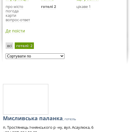
про місто
готелі 2
цікаве 1
погода
карти
вопрос-ответ
Де поїсти
всі
готелі
: 2
Мисливська паланка
, готель
п. Тростянець Ічнянського р -ну, вул. Асаулюка, 6