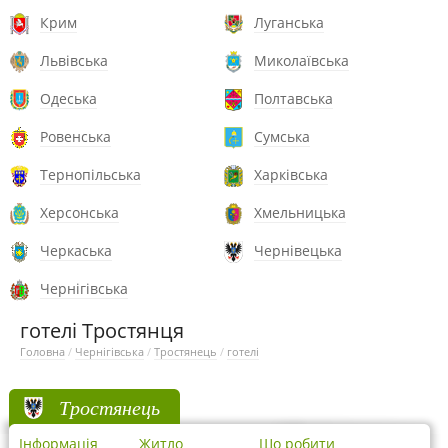
Крим
Луганська
Львівська
Миколаївська
Одеська
Полтавська
Ровенська
Сумська
Тернопільська
Харківська
Херсонська
Хмельницька
Черкаська
Чернівецька
Чернігівська
готелі Тростянця
Головна
/
Чернігівська
/
Тростянець
/
готелі
Тростянець
Інформація
Житло
Що робити