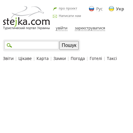
про проект
Рус
Укр
Написати нам
увійти
зареєструватися
Звіти
|
Цікаве
|
Карта
|
Замки
|
Погода
|
Готелі
|
Таксі