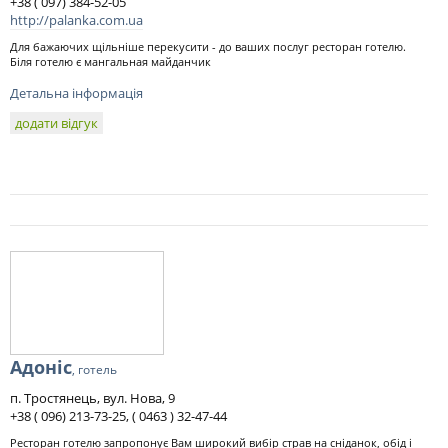
+38 ( 097) 384-52-05
http://palanka.com.ua
Для бажаючих щільніше перекусити - до ваших послуг ресторан готелю.
Біля готелю є мангальная майданчик
Детальна інформація
додати відгук
Адоніс
, готель
п. Тростянець, вул. Нова, 9
+38 ( 096) 213-73-25, ( 0463 ) 32-47-44
Ресторан готелю запропонує Вам широкий вибір страв на сніданок, обід і