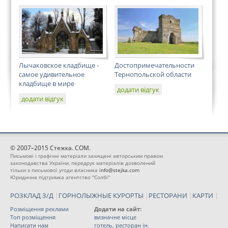
Лычаковское кладбище -
Достопримечательности
самое удивительное
Тернопольской области
кладбище в мире
додати відгук
додати відгук
© 2007–2015 Стежка. COM.
Письмові і графічні матеріали захищені авторським правом
законодавства України, передрук матеріалів дозволений
тільки з письмової угоди власника
info@stejka.com
Юридична підтримка агентство "Солбі"
РОЗКЛАД З/Д
|
ГОРНОЛЫЖНЫЕ КУРОРТЫ
|
РЕСТОРАНИ
|
КАРТИ
|
Розміщення реклами
Додати на сайт:
Топ розміщення
визначне місце
Написати нам
готель, ресторан ін.