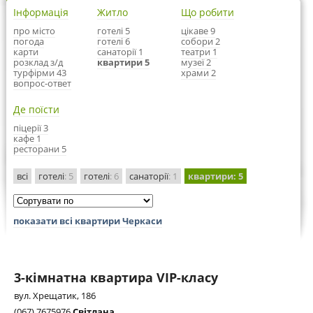
Інформація
Житло
Що робити
про місто
готелі 5
цікаве 9
погода
готелі 6
собори 2
карти
санаторії 1
театри 1
розклад з/д
квартири 5
музеї 2
турфірми 43
храми 2
вопрос-ответ
Де поїсти
піцерії 3
кафе 1
ресторани 5
всі
готелі
: 5
готелі
: 6
санаторії
: 1
квартири
: 5
показати всі квартири Черкаси
3-кімнатна квартира VIP-класу
вул. Хрещатик, 186
(067) 7675976
Світлана