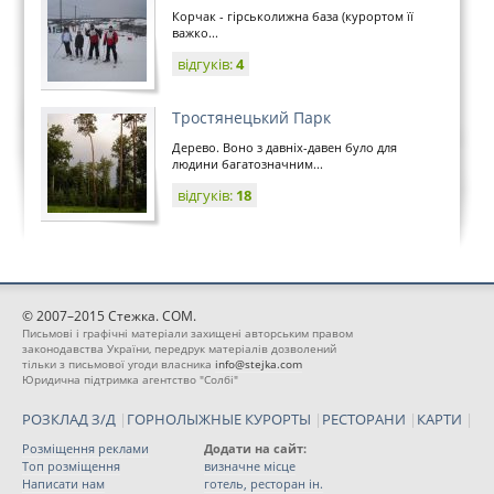
Корчак - гірськолижна база (курортом її
важко...
відгуків:
4
Тростянецький Парк
Дерево. Воно з давніх-давен було для
людини багатозначним...
відгуків:
18
© 2007–2015 Стежка. COM.
Письмові і графічні матеріали захищені авторським правом
законодавства України, передрук матеріалів дозволений
тільки з письмової угоди власника
info@stejka.com
Юридична підтримка агентство "Солбі"
РОЗКЛАД З/Д
|
ГОРНОЛЫЖНЫЕ КУРОРТЫ
|
РЕСТОРАНИ
|
КАРТИ
|
Розміщення реклами
Додати на сайт:
Топ розміщення
визначне місце
Написати нам
готель, ресторан ін.