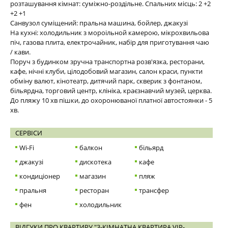
розташування кімнат: суміжно-роздільне. Спальних місць: 2 +2
+2 +1
Санвузол суміщений: пральна машина, бойлер, джакузі
На кухні: холодильник з мороільной камерою, мікрохвильова
піч, газова плита, електрочайник, набір для приготування чаю
/ кави.
Поруч з будинком зручна транспортна розв'язка, ресторани,
кафе, нічні клуби, цілодобовий магазин, салон краси, пункти
обміну валют, кінотеатр, дитячий парк, скверик з фонтаном,
більярдна, торговий центр, клініка, краєзнавчий музей, церква.
До пляжу 10 хв пішки, до охоронюваної платної автостоянки - 5
хв.
СЕРВІСИ
Wi-Fi
балкон
більярд
джакузі
дискотека
кафе
кондиціонер
магазин
пляж
пральня
ресторан
трансфер
фен
холодильник
ВІДГУКИ ПРО КВАРТИРУ "3-КІМНАТНА КВАРТИРА VIP-