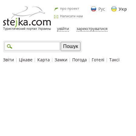
про проект
Рус
Укр
Написати нам
увійти
зареєструватися
Звіти
|
Цікаве
|
Карта
|
Замки
|
Погода
|
Готелі
|
Таксі