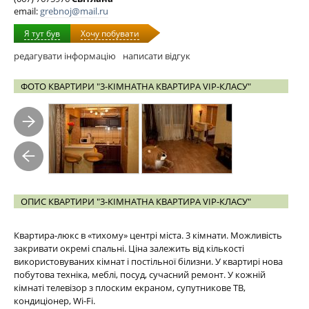
email:
grebnoj@mail.ru
Я тут був
Хочу побувати
редагувати інформацію
написати відгук
ФОТО КВАРТИРИ "3-КІМНАТНА КВАРТИРА VIP-КЛАСУ"
ОПИС КВАРТИРИ "3-КІМНАТНА КВАРТИРА VIP-КЛАСУ"
Квартира-люкс в «тихому» центрі міста. 3 кімнати. Можливість
закривати окремі спальні. Ціна залежить від кількості
використовуваних кімнат і постільної білизни. У квартирі нова
побутова техніка, меблі, посуд, сучасний ремонт. У кожній
кімнаті телевізор з плоским екраном, супутникове ТВ,
кондиціонер, Wi-Fi.