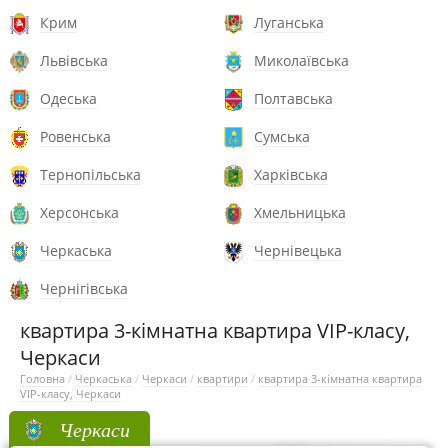
Крим
Луганська
Львівська
Миколаївська
Одеська
Полтавська
Ровенська
Сумська
Тернопільська
Харківська
Херсонська
Хмельницька
Черкаська
Чернівецька
Чернігівська
квартира 3-кімнатна квартира VIP-класу,
Черкаси
Головна
/
Черкаська
/
Черкаси
/
квартири
/
квартира 3-кімнатна квартира
VIP-класу, Черкаси
Черкаси