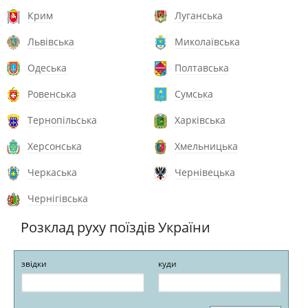
Крим
Луганська
Львівська
Миколаївська
Одеська
Полтавська
Ровенська
Сумська
Тернопільська
Харківська
Херсонська
Хмельницька
Черкаська
Чернівецька
Чернігівська
Розклад руху поїздів України
звідки
куди