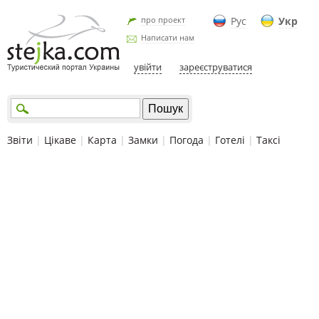
про проект
Рус
Укр
Написати нам
увійти
зареєструватися
Звіти
|
Цікаве
|
Карта
|
Замки
|
Погода
|
Готелі
|
Таксі