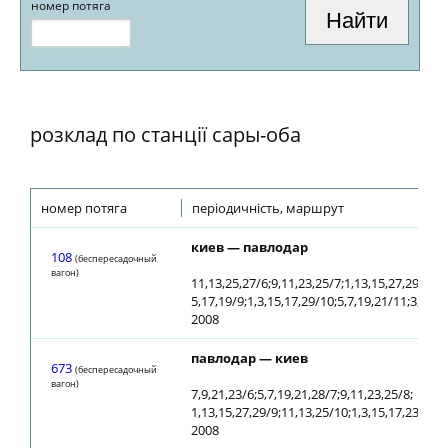
номер потяга
розклад по станції сары-оба
номер потяга
періодичність, маршрут
киев — павлодар
108
(беспересадочный
вагон)
11,13,25,27/6;9,11,23,25/7;1,13,15,27,29/8;
5,17,19/9;1,3,15,17,29/10;5,7,19,21/11;3,5,17
2008
павлодар — киев
673
(беспересадочный
вагон)
7,9,21,23/6;5,7,19,21,28/7;9,11,23,25/8;
1,13,15,27,29/9;11,13,25/10;1,3,15,17,23/11;1
2008