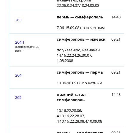
ежедневно, кроме
22.06,8,24.07,10,24.08.08
пермь — симферополь
14:43
14
263
7.06-15.09.08 по нечетным
симферополь — ижевск
09:21
09
264П
(беспересадочный
по указанию, назначен
вагон)
14,16,22,24,26,30.07,
1.08.2008
симферополь — пермь
09:21
09
264
10.06-18.09.08 по четным
нижний тагил —
14:43
14
265
симферополь
10,16,22,28.06,
4,10,16,22,28.07,
4,10,16,22,28.08,4,10.09.08
казань — симферополь
09:31
09