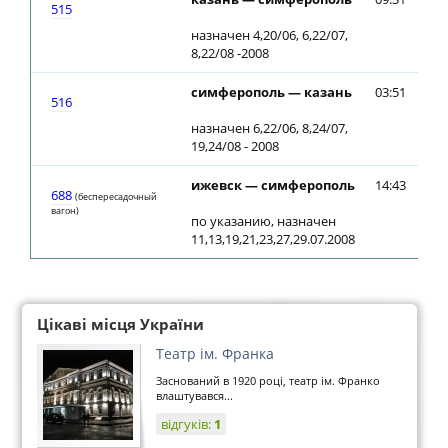
515
назначен 4,20/06, 6,22/07,
8,22/08 -2008
симферополь — казань
03:51
03
516
назначен 6,22/06, 8,24/07,
19,24/08 - 2008
ижевск — симферополь
14:43
14
688
(беспересадочный
вагон)
по указанию, назначен
11,13,19,21,23,27,29.07.2008
Цікаві місця України
Театр ім. Франка
Заснований в 1920 році, театр ім. Франко
влаштувався...
відгуків:
1