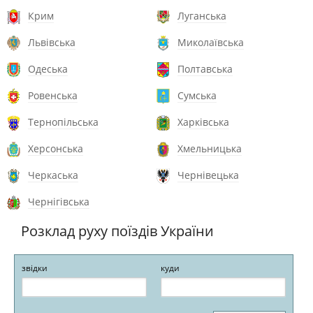
Крим
Луганська
Львівська
Миколаївська
Одеська
Полтавська
Ровенська
Сумська
Тернопільська
Харківська
Херсонська
Хмельницька
Черкаська
Чернівецька
Чернігівська
Розклад руху поїздів України
звідки
куди