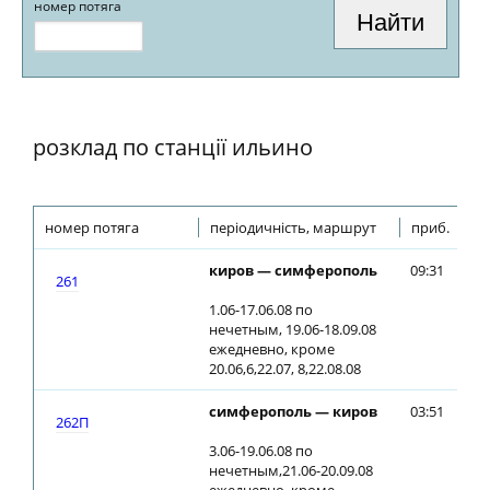
номер потяга
розклад по станції ильино
номер потяга
періодичність, маршрут
приб.
ві
киров — симферополь
09:31
09
261
1.06-17.06.08 по
нечетным, 19.06-18.09.08
ежедневно, кроме
20.06,6,22.07, 8,22.08.08
симферополь — киров
03:51
03
262П
3.06-19.06.08 по
нечетным,21.06-20.09.08