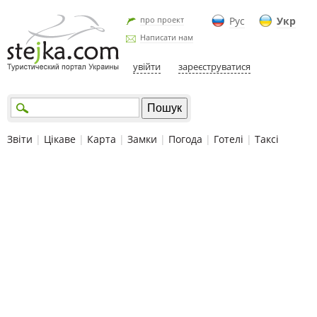
про проект
Рус
Укр
Написати нам
увійти
зареєструватися
Звіти
|
Цікаве
|
Карта
|
Замки
|
Погода
|
Готелі
|
Таксі