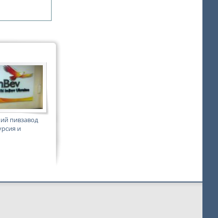
ий пивзавод
урсия и