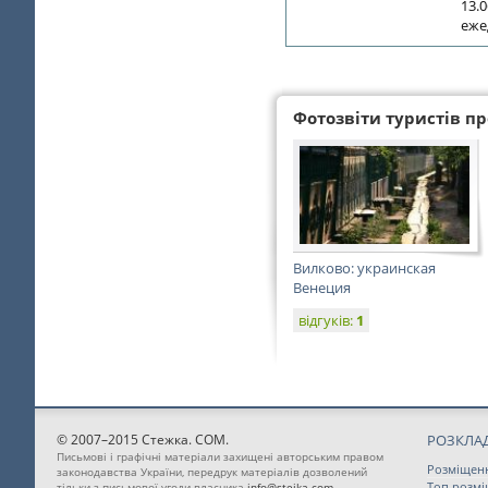
13.0
еже
Фотозвіти туристів про
Вилково: украинская
Венеция
відгуків:
1
© 2007–2015 Стежка. COM.
РОЗКЛАД
Письмові і графічні матеріали захищені авторським правом
Розміщен
законодавства України, передрук матеріалів дозволений
Топ розм
тільки з письмової угоди власника
info@stejka.com