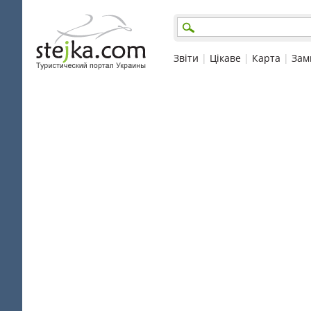
Звіти
|
Цікаве
|
Карта
|
Зам