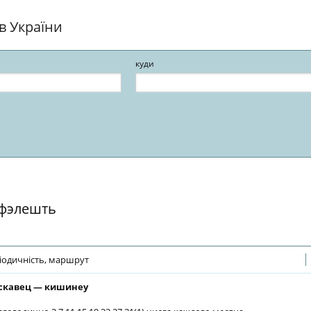
ів України
куди
 фэлешть
іодичність, маршрут
скавец — кишинеу