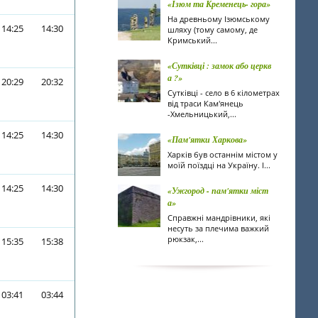
«Ізюм та Кременець- гора»
На древньому Ізюмському
14:25
14:30
шляху (тому самому, де
Кримський...
«Сутківці : замок або церкв
а ?»
20:29
20:32
Сутківці - село в 6 кілометрах
від траси Кам'янець
-Хмельницький,...
14:25
14:30
«Пам'ятки Харкова»
Харків був останнім містом у
моїй поїздці на Україну. І...
14:25
14:30
«Ужгород - пам'ятки міст
а»
Справжні мандрівники, які
несуть за плечима важкий
рюкзак,...
15:35
15:38
03:41
03:44