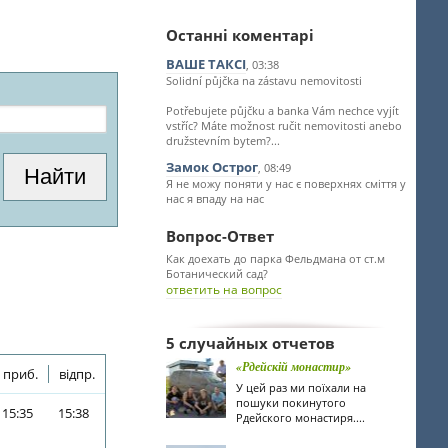
Останні коментарі
ВАШЕ ТАКСІ
, 03:38
Solidní půjčka na zástavu nemovitosti
Potřebujete půjčku a banka Vám nechce vyjít
vstříc? Máte možnost ručit nemovitosti anebo
družstevním bytem?...
Замок Острог
, 08:49
Я не можу поняти у нас є поверхнях сміття у
нас я впаду на нас
Вопрос-Ответ
Как доехать до парка Фельдмана от ст.м
Ботанический сад?
ответить на вопрос
5 случайных отчетов
«Рдейскій монастир»
приб.
відпр.
У цей раз ми поїхали на
пошуки покинутого
15:35
15:38
Рдейского монастиря....