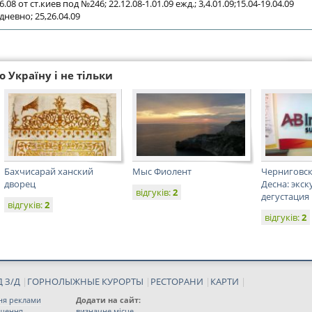
6.08 от ст.киев под №246; 22.12.08-1.01.09 ежд.; 3,4.01.09;15.04-19.04.09
дневно; 25,26.04.09
 Україну і не тільки
Бахчисарай ханский
Мыс Фиолент
Черниговск
дворец
Десна: экск
відгуків:
2
дегустация
відгуків:
2
відгуків:
2
 З/Д
|
ГОРНОЛЫЖНЫЕ КУРОРТЫ
|
РЕСТОРАНИ
|
КАРТИ
|
ня реклами
Додати на сайт:
іщення
визначне місце