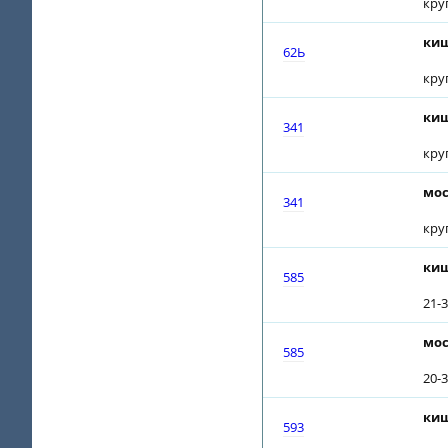
кру
киш
62Ь
кру
киш
341
кру
мос
341
кру
киш
585
21-3
мос
585
20-3
киш
593