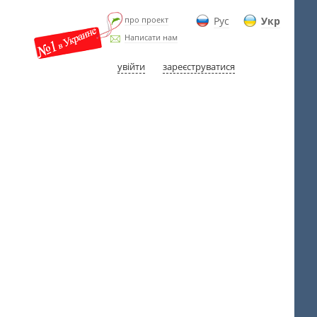
про проект
Рус
Укр
Написати нам
увійти
зареєструватися