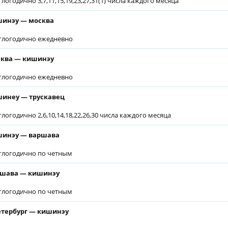
глогодично 3,7,11,15,19,23,27,31(1) числа каждого месяца
инэу — москва
глогодично ежедневно
ква — кишинэу
глогодично ежедневно
инеу — трускавец
глогодично 2,6,10,14,18,22,26,30 числа каждого месяца
шинэу — варшава
глогодично по четным
ршава — кишинэу
глогодично по четным
етербург — кишинэу