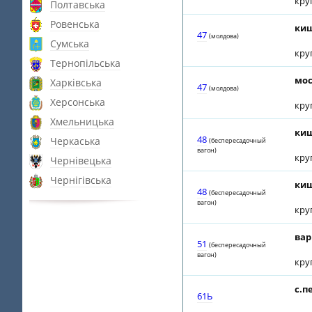
кру
Полтавська
Ровенська
киш
47
(молдова)
Сумська
кру
Тернопільська
мос
Харківська
47
(молдова)
Херсонська
кру
Хмельницька
киш
48
Черкаська
(беспересадочный
вагон)
кру
Чернівецька
Чернігівська
ки
48
(беспересадочный
вагон)
кру
ва
51
(беспересадочный
вагон)
кру
с.п
61Ь