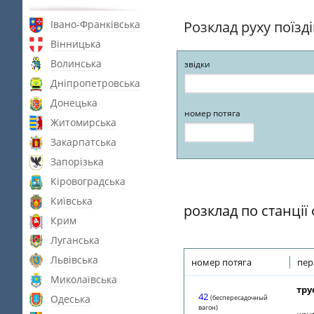
Івано-Франківська
Розклад руху поїзд
Вінницька
Волинська
звідки
Дніпропетровська
Донецька
номер потяга
Житомирська
Закарпатська
Запорізька
Кіровоградська
Київська
розклад по станції
Крим
Луганська
Львівська
номер потяга
пер
Миколаївська
тру
42
Одеська
(беспересадочный
вагон)