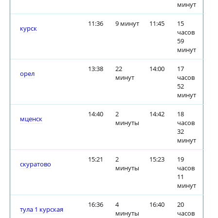
минут
11:36
9 минут
11:45
15
курск
часов
59
минут
13:38
22
14:00
17
орел
минут
часов
52
минут
14:40
2
14:42
18
мценск
минуты
часов
32
минут
15:21
2
15:23
19
скуратово
минуты
часов
11
минут
16:36
4
16:40
20
тула 1 курская
минуты
часов