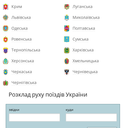
Крим
Луганська
Львівська
Миколаївська
Одеська
Полтавська
Ровенська
Сумська
Тернопільська
Харківська
Херсонська
Хмельницька
Черкаська
Чернівецька
Чернігівська
Розклад руху поїздів України
звідки
куди