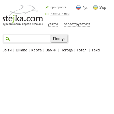
про проект
Рус
Укр
Написати нам
увійти
зареєструватися
Звіти
|
Цікаве
|
Карта
|
Замки
|
Погода
|
Готелі
|
Таксі