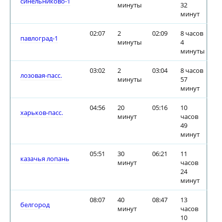
синельниково-1
минуты
32
минут
02:07
2
02:09
8 часов
павлоград-1
минуты
4
минуты
03:02
2
03:04
8 часов
лозовая-пасс.
минуты
57
минут
04:56
20
05:16
10
харьков-пасс.
минут
часов
49
минут
05:51
30
06:21
11
казачья лопань
минут
часов
24
минут
08:07
40
08:47
13
белгород
минут
часов
10