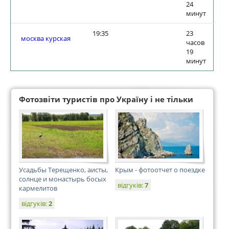
24
минут
19:35
23
москва курская
часов
19
минут
Фотозвіти туристів про Україну і не тільки
Усадьбы Терещенко, аисты,
Крым - фотоотчет о поездке
солнце и монастырь босых
відгуків:
7
кармелитов
відгуків:
2