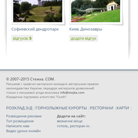
Софиевский дендропарк
Киев. Динозавры
відгуків:
5
додати відгук
© 2007–2015 Стежка. COM.
Письмові і графічні матеріали захищені авторським правом
законодавства України, передрук матеріалів дозволений
тільки з письмової угоди власника
info@stejka.com
Юридична підтримка агентство "Солбі"
РОЗКЛАД З/Д
|
ГОРНОЛЫЖНЫЕ КУРОРТЫ
|
РЕСТОРАНИ
|
КАРТИ
|
Розміщення реклами
Додати на сайт:
Топ розміщення
визначне місце
Написати нам
готель, ресторан ін.
Видео уроки онлайн