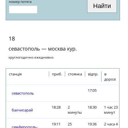
номер потяга
18
севастополь — москва кур.
круглогодично ежедневно
станція
приб.
стоянка
відпр.
в
дорозі
17:05
севастополь
18:28
2
18:30
1 час 23
бахчисарай
минуты
минут
19:11
25
19:36
2 часа 4
симферополь-