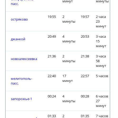
минут
минуты
пасс.
19:55
2
19:57
2 часа
остряково
минуты
23
минут
20:49
4
20:53
3 часа
джанкой
минуты
15
минут
21:36
2
21:38
3 часа
новоалексеевка
минуты
58
минут
22:40
17
22:57
5 часов
мелитополь-
минут
пасс.
00:24
4
00:28
6 часов
запорожье-1
минуты
27
минут
01:33
2
01:35
7 часов