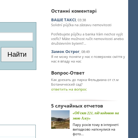
Останні коментарі
ВАШЕ ТАКСІ
, 03:38
Solidní půjčka na zástavu nemovitosti
Potřebujete půjčku a banka Vám nechce vyjít
vstříc? Máte možnost ručit nemovitosti anebo
družstevním bytem?...
Замок Острог
, 08:49
Я не можу поняти у нас є поверхнях сміття у
нас я впаду на нас
Вопрос-Ответ
Как доехать до парка Фельдмана от ст.м
Ботанический сад?
ответить на вопрос
5 случайных отчетов
«Об'єкт 221, під кодовою на
звою Алсу»
Пару років тому в інтернеті
випадково наткнулися на
фото...