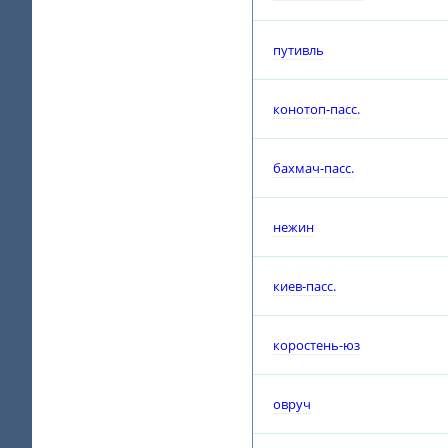
путивль
конотоп-пасс.
бахмач-пасс.
нежин
киев-пасс.
коростень-юз
овруч