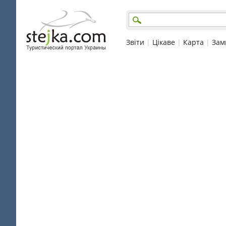
Звіти
|
Цікаве
|
Карта
|
Зам