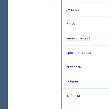
лунинец
пинск
янов-полесский
дрогичин город
антополь
кобрин
жабинка