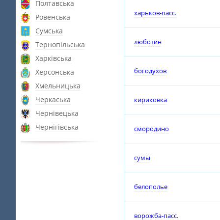
Полтавська
харьков-пасс.
Ровенська
Сумська
люботин
Тернопільська
Харківська
богодухов
Херсонська
Хмельницька
Черкаська
кириковка
Чернівецька
Чернігівська
смородино
сумы
белополье
ворожба-пасс.