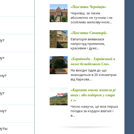
«Пам'ятки Чернівців»
Чернівці, за таким
абсолютно не гучним і не
особливо милозвучною...
«Пам'ятки Євпаторії»
Євпаторія виявилася
нут
напрочуд приємним,
красивим і дуже...
нут
«Бермінводи - Харківський а
налог бельгійського Спа»
На вихідні їздив до що
знаходиться в 20 кілометрах
инут
від Харкова...
«Карпати очима жителя рі
нут
внин ( або подорож у хмара
х )»
Чесно кажучи, це моя перша
инут
поїздка за кордон взагалі і
в...
нуты