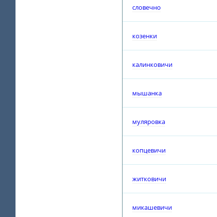
словечно
козенки
калинковичи
мышанка
муляровка
копцевичи
житковичи
микашевичи