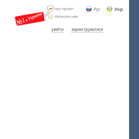
про проект
Рус
Укр
Написати нам
увійти
зареєструватися