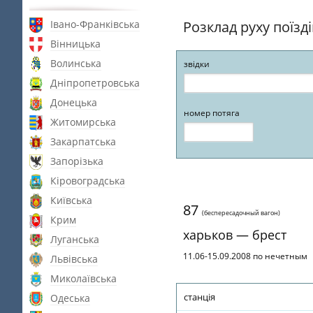
Івано-Франківська
Розклад руху поїзд
Вінницька
Волинська
звідки
Дніпропетровська
Донецька
номер потяга
Житомирська
Закарпатська
Запорізька
Кіровоградська
Київська
87
(беспересадочный вагон)
Крим
харьков — брест
Луганська
11.06-15.09.2008 по нечетным
Львівська
Миколаївська
станція
Одеська