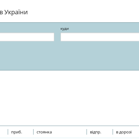
ів України
куди
приб.
стоянка
відпр.
в дорозі